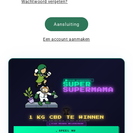
Wachtwoord vergeten?
Aansluiting
Een account aanmaken
NIEUW VIDEOSPEL
SUPER
SUPERMAMA
🏆
1 KG CBD TE WINNEN
Doe mee en klim in het klassement
🗓 ELKE MAAND BELONINGEN
SPEEL NU