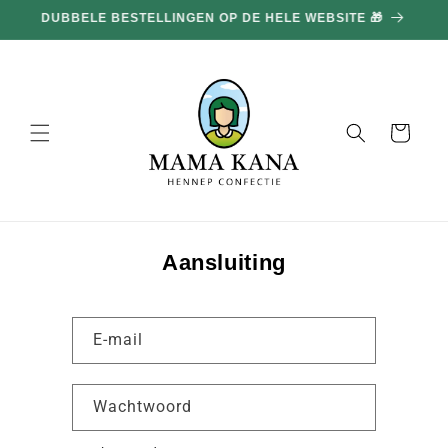
en
DUBBELE BESTELLINGEN OP DE HELE WEBSITE 🎁
doorgaan
naar
inhoud
Mand
Aansluiting
E-mail
Wachtwoord