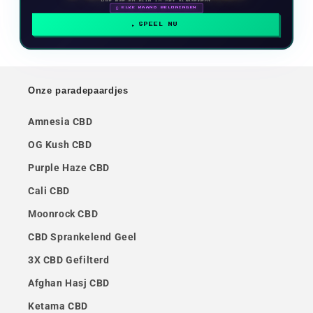
Doe mee en klim in het klassement
🗓 ELKE MAAND BELONINGEN
SPEEL NU
Onze paradepaardjes
Amnesia CBD
OG Kush CBD
Purple Haze CBD
Cali CBD
Moonrock CBD
CBD Sprankelend Geel
3X CBD Gefilterd
Afghan Hasj CBD
Ketama CBD