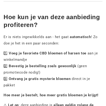
Hoe kun je van deze aanbieding
profiteren?
Er is niets ingewikkelds aan - het gaat
automatisch
! Zo
doe je het in een paar seconden:
1️⃣
Voeg je favoriete CBD bloemen of harsen toe
aan je
winkelmandje
2️⃣
Bevestig je bestelling zoals gewoonlijk
(geen
promotiecode nodig!)
3️⃣
Ontvang je gratis mysterie bloemen
direct in je
pakket
Hoe meer je bestelt, hoe meer gratis bloemen je krijgt!
⚠️
Let op
: deze aanbieding is
alleen geldig zolang de