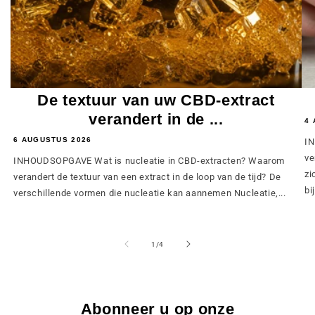
De textuur van uw CBD-extract
verandert in de ...
4 
6 AUGUSTUS 2026
IN
ve
INHOUDSOPGAVE Wat is nucleatie in CBD-extracten? Waarom
zi
verandert de textuur van een extract in de loop van de tijd? De
bij
verschillende vormen die nucleatie kan aannemen Nucleatie,...
van
1
/
4
Abonneer u op onze