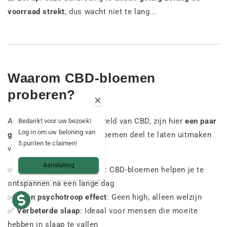
voorraad strekt
, dus wacht niet te lang...
Waarom CBD-bloemen
proberen?
Als je nieuw bent in de wereld van CBD, zijn hier
een paar
Bedankt voor uw bezoek!
Log in om uw beloning van
goede redenen
om CBD-bloemen deel te laten uitmaken
5 punten te claimen!
van je wellnessroutine:
Aansluiting
✅
Natuurlijke ontspanning
: CBD-bloemen helpen je te
ontspannen na een lange dag
✅
Geen psychotroop effect
: Geen high, alleen welzijn
✅
Verbeterde slaap
: Ideaal voor mensen die moeite
hebben in slaap te vallen