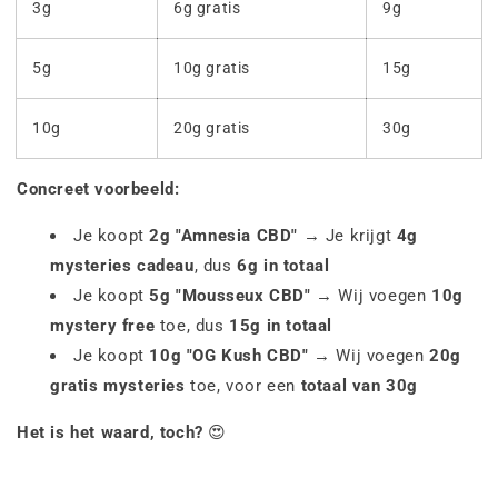
3g
6g gratis
9g
5g
10g gratis
15g
10g
20g gratis
30g
Concreet voorbeeld:
Je koopt
2g "Amnesia CBD"
→ Je krijgt
4g
mysteries cadeau
, dus
6g in totaal
Je koopt
5g "Mousseux CBD"
→ Wij voegen
10g
mystery free
toe, dus
15g in totaal
Je koopt
10g "OG Kush CBD"
→ Wij voegen
20g
gratis mysteries
toe, voor een
totaal van 30g
Het is het waard, toch?
😍