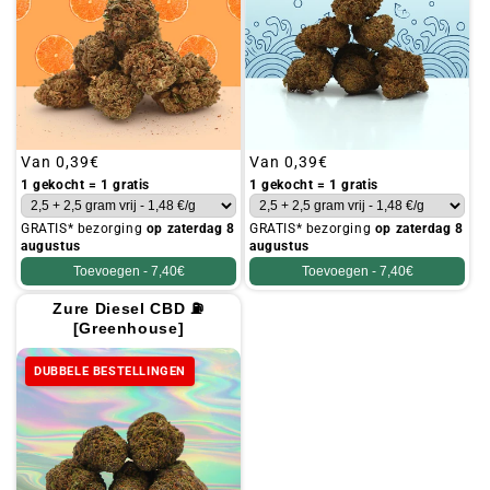
Gebruikelijke
Van
0,39€
Gebruikelijke
Van
0,39€
prijs
prijs
1 gekocht = 1 gratis
1 gekocht = 1 gratis
GRATIS* bezorging
op zaterdag 8
GRATIS* bezorging
op zaterdag 8
augustus
augustus
Toevoegen -
7,40€
Toevoegen -
7,40€
Zure Diesel CBD ⛽
[Greenhouse]
DUBBELE BESTELLINGEN