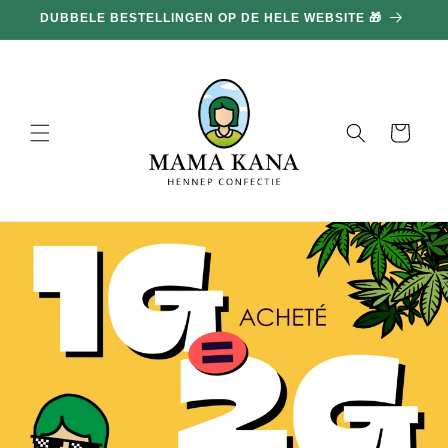
en
DUBBELE BESTELLINGEN OP DE HELE WEBSITE 🎁
doorgaan
naar
inhoud
Mand