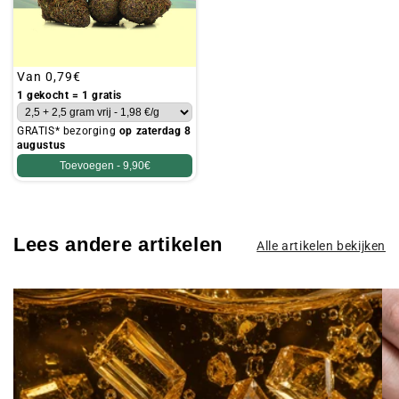
Gebruikelijke
Van
0,79€
prijs
1 gekocht = 1 gratis
GRATIS* bezorging
op zaterdag 8
augustus
Toevoegen -
9,90€
Lees andere artikelen
Alle artikelen bekijken