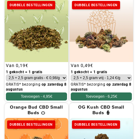
DUBBELE BESTELLINGEN
DUBBELE BESTELLINGEN
Gebruikelijke
Van
0,19€
Gebruikelijke
Van
0,49€
prijs
prijs
1 gekocht = 1 gratis
1 gekocht = 1 gratis
GRATIS* bezorging
op zaterdag 8
GRATIS* bezorging
op zaterdag 8
augustus
augustus
Toevoegen -
4,95€
Toevoegen -
6,25€
Orange Bud CBD Small
OG Kush CBD Small
Buds 🍊
Buds 👮
DUBBELE BESTELLINGEN
DUBBELE BESTELLINGEN