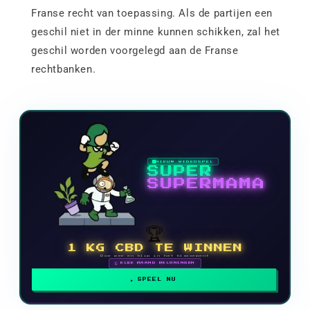
Franse recht van toepassing. Als de partijen een
geschil niet in der minne kunnen schikken, zal het
geschil worden voorgelegd aan de Franse
rechtbanken.
NIEUW VIDEOSPEL
SUPER
SUPERMAMA
🏆
1 KG CBD TE WINNEN
Doe mee en klim in het klassement
🗓 ELKE MAAND BELONINGEN
SPEEL NU