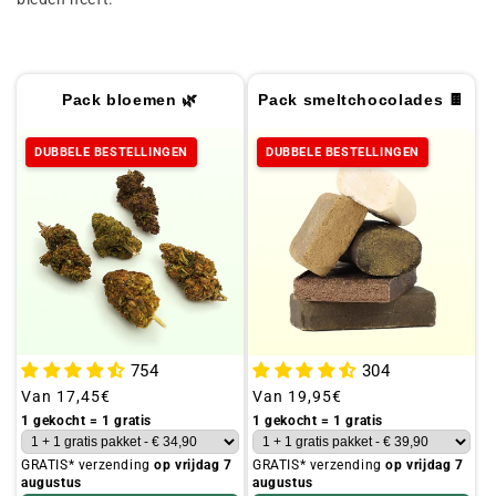
t
i
e
Pack bloemen 🌿
Pack smeltchocolades 🍫
:
DUBBELE BESTELLINGEN
DUBBELE BESTELLINGEN
754
304
Gebruikelijke
Van
17,45€
Gebruikelijke
Van
19,95€
prijs
prijs
1 gekocht = 1 gratis
1 gekocht = 1 gratis
GRATIS* verzending
op vrijdag 7
GRATIS* verzending
op vrijdag 7
augustus
augustus