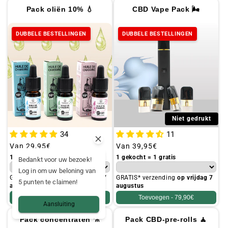
Pack oliën 10% 💧
CBD Vape Pack 🌬️
DUBBELE BESTELLINGEN
DUBBELE BESTELLINGEN
Niet gedrukt
34
11
Gebruikelijke
Van
29,95€
Gebruikelijke
Van
39,95€
prijs
prijs
1 gekocht = 1 gratis
1 gekocht = 1 gratis
Bedankt voor uw bezoek!
Log in om uw beloning van
GRATIS* verzending
op vrijdag 7
GRATIS* verzending
op vrijdag 7
5 punten te claimen!
augustus
augustus
Toevoegen -
59,90€
Toevoegen -
79,90€
Aansluiting
Pack concentraten ⚗️
Pack CBD-pre-rolls 🧘