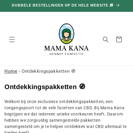
en
DUBBELE BESTELLINGEN OP DE HELE WEBSITE 🎁
doorgaan
naar
inhoud
Mand
Home
›
Ontdekkingspakketten 🧭
C
Ontdekkingspakketten 🧭
o
Welkom bij onze exclusieve ontdekkingspakketten, een
l
toegangspoort tot de vele facetten van CBD. Bij Mama Kana
l
begrijpen we dat iedereen unieke voorkeuren heeft. Daarom
e
hebben we zorgvuldig samengestelde pakketten
samengesteld om je te helpen ontdekken wat CBD allemaal te
c
bieden heeft.