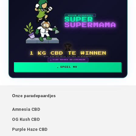
NIEUW VIDEOSPEL
SUPER
SUPERMAMA
🏆
1 KG CBD TE WINNEN
Doe mee en klim in het klassement
🗓 ELKE MAAND BELONINGEN
SPEEL NU
Onze paradepaardjes
Amnesia CBD
OG Kush CBD
Purple Haze CBD