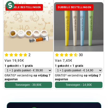
DUBBELE BESTELLINGEN
DUBBELE BESTELLINGEN
2
30
Gebruikelijke
Van
19,95€
Gebruikelijke
Van
7,45€
prijs
prijs
1 gekocht = 1 gratis
1 gekocht = 1 gratis
GRATIS* verzending
op vrijdag 7
GRATIS* verzending
op vrijdag 7
augustus
augustus
Toevoegen -
39,90€
Toevoegen -
14,90€