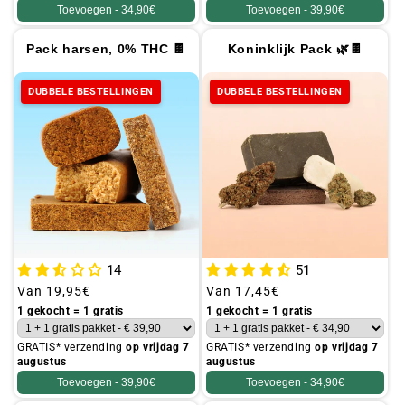
Toevoegen -
34,90€
Toevoegen -
39,90€
Pack harsen, 0% THC 🍫
Koninklijk Pack 🌿🍫
DUBBELE BESTELLINGEN
DUBBELE BESTELLINGEN
51
14
Gebruikelijke
Van
17,45€
Gebruikelijke
Van
19,95€
prijs
prijs
1 gekocht = 1 gratis
1 gekocht = 1 gratis
GRATIS* verzending
op vrijdag 7
GRATIS* verzending
op vrijdag 7
augustus
augustus
Toevoegen -
34,90€
Toevoegen -
39,90€