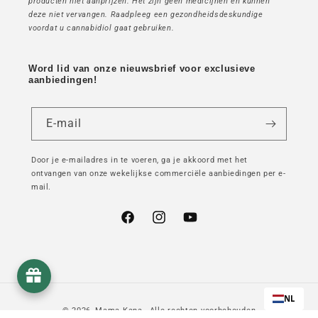
producten niet aanprijzen. Het zijn geen medicijnen en kunnen
deze niet vervangen. Raadpleeg een gezondheidsdeskundige
voordat u cannabidiol gaat gebruiken.
Word lid van onze nieuwsbrief voor exclusieve
aanbiedingen!
E-mail
Door je e-mailadres in te voeren, ga je akkoord met het
ontvangen van onze wekelijkse commerciële aanbiedingen per e-
mail.
Facebook
Instagram
YouTube
NL
© 2026,
Mama Kana
- Alle rechten voorbehouden