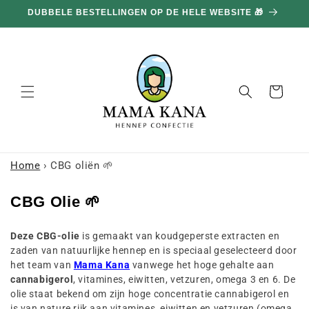
en
DUBBELE BESTELLINGEN OP DE HELE WEBSITE 🎁
doorgaan
naar
inhoud
Mand
Home
›
CBG oliën 🌱
C
CBG Olie 🌱
o
Deze CBG-olie
is gemaakt van koudgeperste extracten en
l
zaden van natuurlijke hennep en is speciaal geselecteerd door
l
het team van
Mama Kana
vanwege het hoge gehalte aan
e
cannabigerol
, vitamines, eiwitten, vetzuren, omega 3 en 6. De
olie staat bekend om zijn hoge concentratie cannabigerol en
c
is van nature rijk aan vitamines, eiwitten en vetzuren (omega