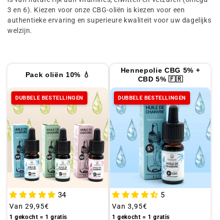
t
3 en 6). Kiezen voor onze CBG-oliën is kiezen voor een
i
authentieke ervaring en superieure kwaliteit voor uw dagelijks
welzijn.
e
:
Hennepolie CBG 5% +
Pack oliën 10% 💧
CBD 5% 🇫🇷
DUBBELE BESTELLINGEN
DUBBELE BESTELLINGEN
34
5
Gebruikelijke
Van
29,95€
Gebruikelijke
Van
3,95€
prijs
prijs
1 gekocht = 1 gratis
1 gekocht = 1 gratis