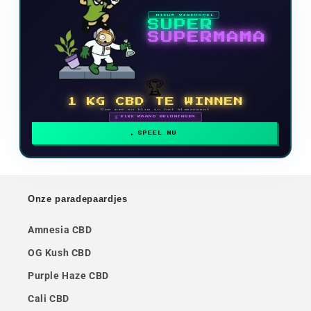
NIEUW VIDEOSPEL
SUPER
SUPERMAMA
🏆
1 KG CBD TE WINNEN
Doe mee en klim in het klassement
🗓 ELKE MAAND BELONINGEN
SPEEL NU
Onze paradepaardjes
Amnesia CBD
OG Kush CBD
Purple Haze CBD
Cali CBD