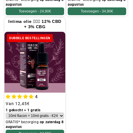
augustus
augustus
Toevoegen -
24,90€
Toevoegen -
34,90€
Intima olie 👩🏻‍⚕️ 12% CBD
+ 3% CBG
DUBBELE BESTELLINGEN
4
Gebruikelijke
Van
12,45€
prijs
1 gekocht = 1 gratis
GRATIS* bezorging
op zaterdag 8
augustus