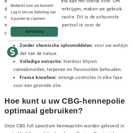
Bij Mama Kana laten we niets aan het toeval over. Om
Bedankt voor uw bezoek!
deze premiumkwaliteit te verkrijgen, maken we gebruik
Log in om uw beloning van
van superkritische CO2-extractie. Dit is de schoonste
5 punten te claimen!
methode die het meest respectvol is voor de
Aansluiting
cannabisplant.
Zonder chemische oplosmiddelen:
voor uw welzijn
en dat van de natuur.
Volledige extractie:
hierdoor blijven
cannabinoïden, terpenen en flavonoïden behouden.
Franse knowhow:
strenge controles in elke fase
voor een gezonde olie.
Hoe kunt u uw CBG-hennepolie
optimaal gebruiken?
Onze CBG full spectrum hennepoliën worden geleverd in