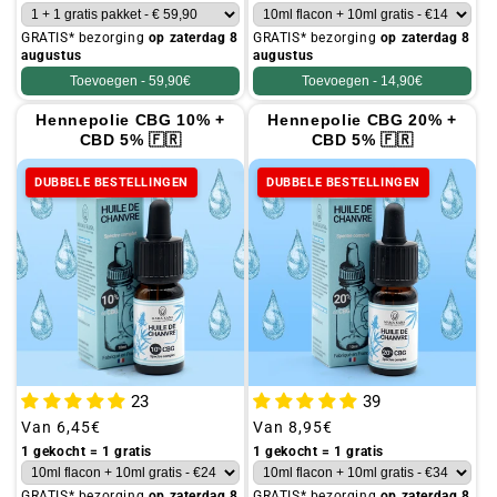
GRATIS* bezorging
op zaterdag 8
GRATIS* bezorging
op zaterdag 8
augustus
augustus
Toevoegen -
59,90€
Toevoegen -
14,90€
Hennepolie CBG 10% +
Hennepolie CBG 20% +
CBD 5% 🇫🇷
CBD 5% 🇫🇷
DUBBELE BESTELLINGEN
DUBBELE BESTELLINGEN
23
39
Gebruikelijke
Van
6,45€
Gebruikelijke
Van
8,95€
prijs
prijs
1 gekocht = 1 gratis
1 gekocht = 1 gratis
GRATIS* bezorging
op zaterdag 8
GRATIS* bezorging
op zaterdag 8