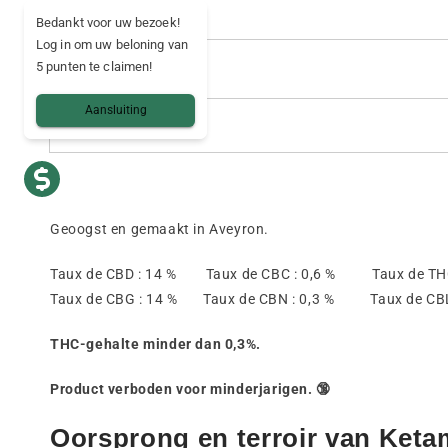
Levering
Bedankt voor uw bezoek!
Log in om uw beloning van
5 punten te claimen!
Land van levering
Aansluiting
Veilige betaling
Geoogst en gemaakt in Aveyron.
Taux de CBD : 14 % Taux de CBC : 0,6 % Taux de THC
Taux de CBG : 14 % Taux de CBN : 0,3 % Taux de CBL 
THC-gehalte minder dan 0,3%.
Product verboden voor minderjarigen. 🔞
Oorsprong en terroir van Ket