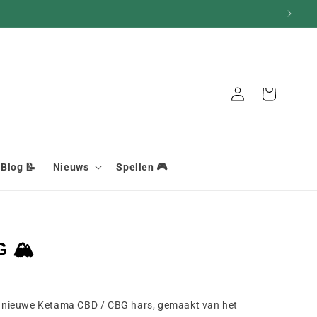
Aansluiting
Mand
Blog 📝
Nieuws
Spellen 🎮
G 🏔
dnieuwe Ketama CBD / CBG hars, gemaakt van het