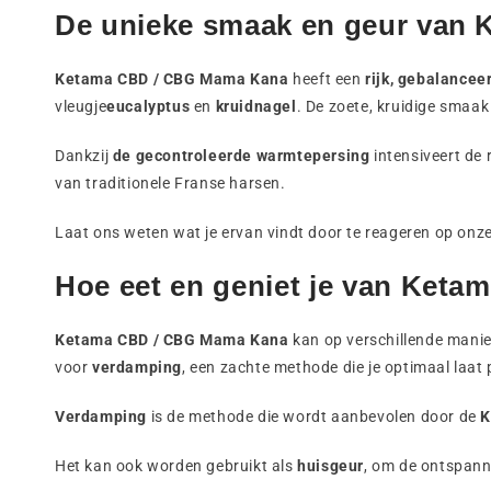
De unieke smaak en geur van
Ketama CBD / CBG Mama Kana
heeft een
rijk, gebalancee
vleugje
eucalyptus
en
kruidnagel
. De zoete, kruidige smaak 
Dankzij
de gecontroleerde warmtepersing
intensiveert de
van traditionele Franse harsen.
Laat ons weten wat je ervan vindt door te reageren op o
Hoe eet en geniet je van Keta
Ketama CBD / CBG Mama Kana
kan op verschillende manie
voor
verdamping
, een zachte methode die je optimaal laat 
Verdamping
is de methode die wordt aanbevolen door de
K
Het kan ook worden gebruikt als
huisgeur
, om de ontspann