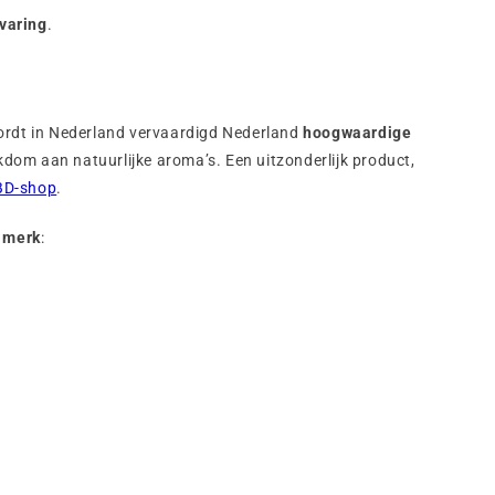
rvaring
.
rdt in Nederland vervaardigd Nederland
hoogwaardige
kdom aan natuurlijke aroma’s. Een uitzonderlijk product,
BD-shop
.
 merk
: