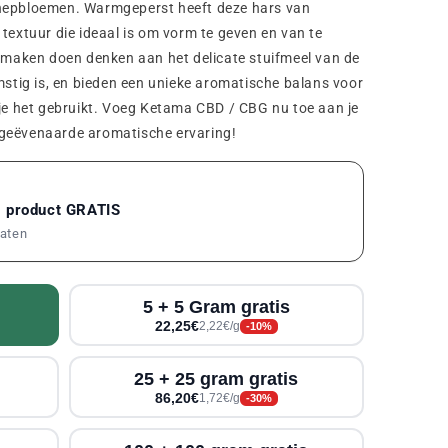
nnepbloemen. Warmgeperst heeft deze hars van
textuur die ideaal is om vorm te geven en van te
 smaken doen denken aan het delicate stuifmeel van de
ig is, en bieden een unieke aromatische balans voor
 je het gebruikt. Voeg Ketama CBD / CBG nu toe aan je
ngeëvenaarde aromatische ervaring!
1 product GRATIS
maten
5 + 5 Gram gratis
22,25€
2,22€/g
-10%
25 + 25 gram gratis
86,20€
1,72€/g
-30%