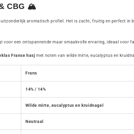
 & CBG 🏔
tzonderlijk aromatisch profiel. Het is zacht, fruitig en perfect i
gt voor een ontspannende maar smaakvolle ervaring, ideaal voor f
eklas Franse hasj
met noten van wilde mirte, eucalyptus en kruidnag
Frans
14% / 14%
Wilde mirte, eucalyptus en kruidnagel
Neutraal