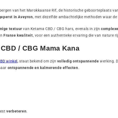
bergen van het Marokkaanse Rif, de historische geboorteplaats van
geperst in Aveyron
, met dezelfde ambachtelijke methoden waar de 
omige textuur
van Ketama CBD / CBG hars, evenals in zijn
complexe
en
Franse kwaliteit
, voor een authentieke ervaring die van nature r
ma CBD / CBG Mama Kana
CBD winkel
, staat bekend om zijn
volledig ontspannende
werking. D
 haar
ontspannende en kalmerende effecten
.
eest
verbeteren
.