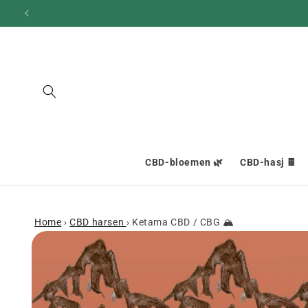
en
doorgaan
naar
inhoud
CBD-bloemen 🌿
CBD-hasj 🍫
Home
›
CBD harsen
›
Ketama CBD / CBG 🏔
Ga naar
productinformatie