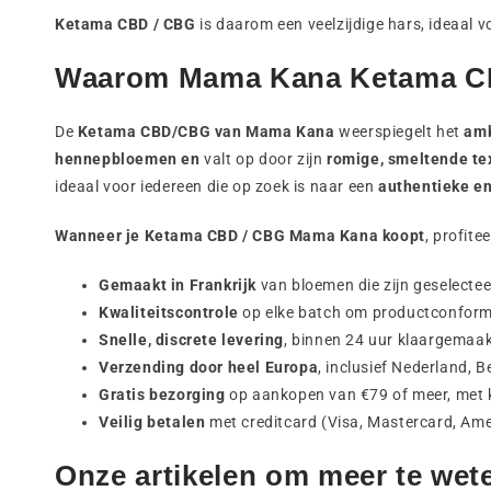
Ketama CBD / CBG
is daarom een veelzijdige hars, ideaal v
Waarom Mama Kana Ketama C
De
Ketama CBD/CBG van Mama Kana
weerspiegelt het
amb
hennepbloemen
en
valt op door zijn
romige, smeltende te
ideaal voor iedereen die op zoek is naar een
authentieke e
Wanneer je Ketama CBD / CBG Mama Kana koopt
, profit
Gemaakt in Frankrijk
van bloemen die zijn geselecte
Kwaliteitscontrole
op elke batch om productconformit
Snelle, discrete levering
, binnen 24 uur klaargemaak
Verzending door heel Europa
, inclusief Nederland, 
Gratis bezorging
op aankopen van €79 of meer, met k
Veilig betalen
met creditcard (Visa, Mastercard, Ame
Onze artikelen om meer te wet