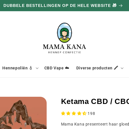
Hennepoliën 💧
CBD Vape ☁️
Diverse producten 🖍️
Ketama CBD / CB
198
Mama Kana presenteert haar gloe