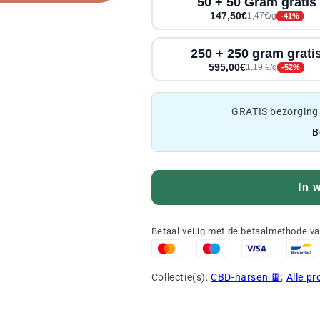
50 + 50 Gram gratis
147,50€
1,47€/g
-41%
250 + 250 gram grati
595,00€
1,19 €/g
-52%
GRATIS bezorging
B
In 
Betaal veilig met de betaalmethode v
Collectie(s):
CBD-harsen 🍫
;
Alle p