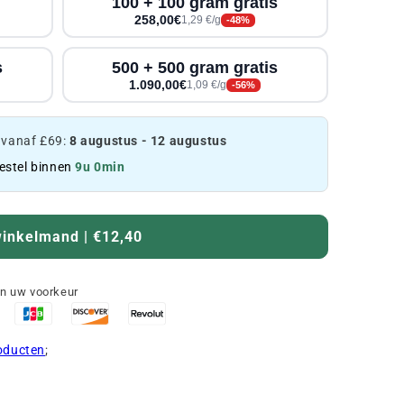
100 + 100 gram gratis
258,00€
1,29 €/g
-48%
s
500 + 500 gram gratis
1.090,00€
1,09 €/g
-56%
 vanaf £69:
8 augustus - 12 augustus
estel binnen
9u 0min
winkelmand | €12,40
an uw voorkeur
roducten
;