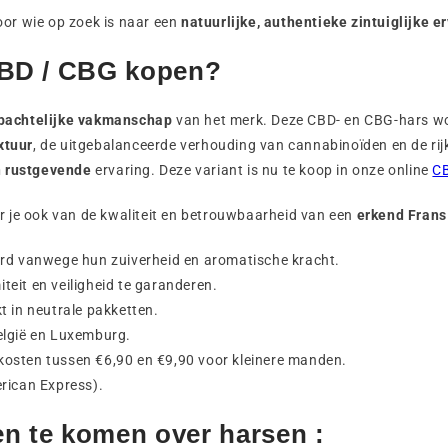
oor wie op zoek is naar een
natuurlijke, authentieke zintuiglijke e
BD / CBG kopen?
achtelijke vakmanschap
van het merk. Deze CBD- en CBG-hars wo
xtuur
, de uitgebalanceerde verhouding van cannabinoïden en de rij
n rustgevende
ervaring. Deze variant is nu te koop in onze online
C
eer je ook van de kwaliteit en betrouwbaarheid van een
erkend Frans
erd vanwege hun zuiverheid en aromatische kracht.
eit en veiligheid te garanderen.
t in neutrale pakketten.
België en Luxemburg.
osten tussen €6,90 en €9,90 voor kleinere manden.
rican Express).
en te komen over harsen :