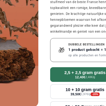
stuifmeel van de beste Franse he
topkwaliteit een romige, kneedbare 
genieten. De krachtige natuurlijke
hennepbloemen waarvan het afkomst
gegarandeerd plezier elke keer dat
winkelmandje en geniet van een o
DUBBELE BESTELLINGEN
🎁
1 product gekocht = 
op alle producten en for
2,5 + 2,5 gram gratis
12,40€
2,48€/g
10 + 10 gram gratis
39,50€
1,97€/g
-20%