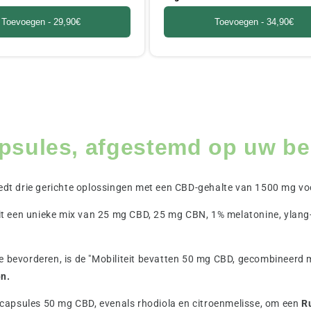
Toevoegen -
29,90€
Toevoegen -
34,90€
psules, afgestemd op uw be
t drie gerichte oplossingen met een CBD-gehalte van 1500 mg voor
t een unieke mix van 25 mg CBD, 25 mg CBN, 1% melatonine, ylang-
e bevorderen, is de "Mobiliteit bevatten 50 mg CBD, gecombineerd m
n.
p" capsules 50 mg CBD, evenals rhodiola en citroenmelisse, om een
R