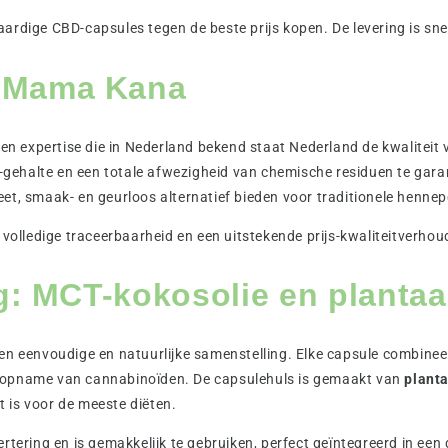
ardige CBD-capsules tegen de beste prijs kopen. De levering is sne
 Mama Kana
n expertise die in Nederland bekend staat Nederland de kwaliteit v
gehalte en een totale afwezigheid van chemische residuen te gar
et, smaak- en geurloos alternatief bieden voor traditionele hennepo
n volledige traceerbaarheid en een uitstekende prijs-kwaliteitverh
ng: MCT-kokosolie en planta
een eenvoudige en natuurlijke samenstelling. Elke capsule combine
e opname van cannabinoïden. De capsulehuls is gemaakt van
plant
 is voor de meeste diëten.
tering en is gemakkelijk te gebruiken, perfect geïntegreerd in een 