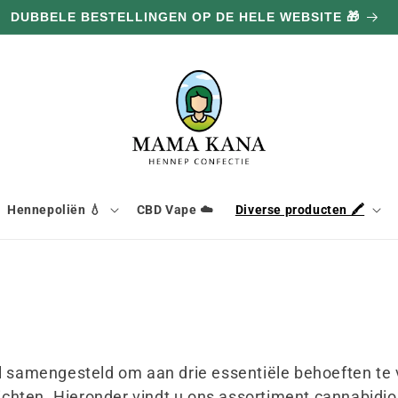
DUBBELE BESTELLINGEN OP DE HELE WEBSITE 🎁
Hennepoliën 💧
CBD Vape ☁️
Diverse producten 🖍️
l samengesteld om aan drie essentiële behoeften te
rlichten. Hieronder vindt u ons assortiment cannabidio