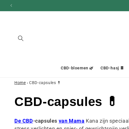
en
doorgaan
naar
inhoud
CBD-bloemen 🌿
CBD-hasj 🍫
Home
›
CBD-capsules 💊
C
CBD-capsules 💊
o
De CBD
-capsules
van Mama
Kana zijn speciaa
stress verlichten en spier- of gewrichtspijn ve