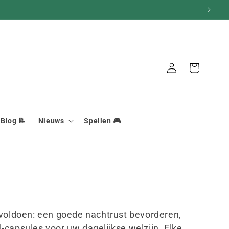
Mand
Aansluiting
Blog 📝
Nieuws
Spellen 🎮
 voldoen:
een goede nachtrust bevorderen,
l-capsules voor uw dagelijkse welzijn. Elke