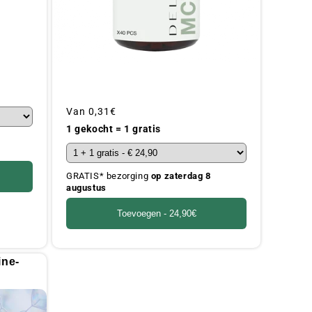
Gebruikelijke
Van
0,31€
prijs
1 gekocht = 1 gratis
GRATIS* bezorging
op zaterdag 8
augustus
Toevoegen -
24,90€
ine-