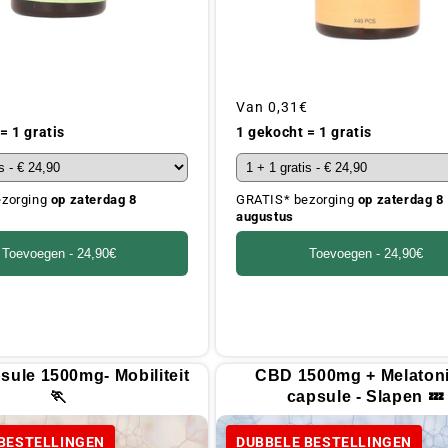
jke
€
Gebruikelijke
Van
0,31€
prijs
= 1 gratis
1 gekocht = 1 gratis
ezorging
op zaterdag 8
GRATIS* bezorging
op zaterdag 8
augustus
Toevoegen -
24,90€
Toevoegen -
24,90€
ule 1500mg- Mobiliteit
CBD 1500mg + Melaton
🏃
capsule - Slapen 💤
BESTELLINGEN
DUBBELE BESTELLINGEN