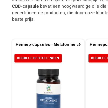
l
CBD-capsule
bevat een hoogwaardige olie die 
gecertificeerde producten, die door onze klan
l
beste prijs.
e
c
Hennep-capsules - Melatonine 🌙
Hennepca
t
DUBBELE BESTELLINGEN
DUBBELE 
i
e
: