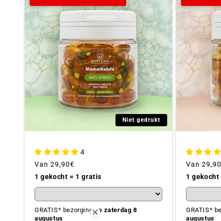
Niet gedrukt
4
Gebruikelijke
Van
29,90€
Gebruikeli
Van
29,9
prijs
prijs
1 gekocht = 1 gratis
1 gekocht 
GRATIS* bezorging
op zaterdag 8
GRATIS* b
augustus
augustus