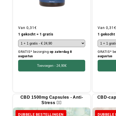
Gebruikelijke
Van
0,31€
Gebruikeli
Van
0,31
prijs
prijs
1 gekocht = 1 gratis
1 gekocht 
GRATIS* bezorging
op zaterdag 8
GRATIS* b
augustus
augustus
Toevoegen -
24,90€
CBD 1500mg Capsules - Anti-
CBD-caps
Stress 🧎‍♀️
DUBBELE BESTELLINGEN
DUBBELE 