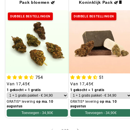
Pack bloemen 🌿
Koninklijk Pack 🌿🍫
DUBBELE BESTELLINGEN
DUBBELE BESTELLINGEN
754
51
Gebruikelijke
Van
17,45€
Gebruikelijke
Van
17,45€
prijs
prijs
1 gekocht = 1 gratis
1 gekocht = 1 gratis
GRATIS* levering
op ma. 10
GRATIS* levering
op ma. 10
augustus
augustus
Toevoegen -
34,90€
Toevoegen -
34,90€
van