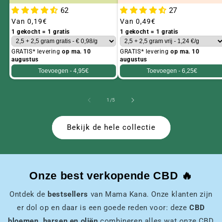
62
27
Gebruikelijke
Van
0,19€
Gebruikelijke
Van
0,49€
prijs
prijs
1 gekocht = 1 gratis
1 gekocht = 1 gratis
GRATIS* levering
op ma. 10
GRATIS* levering
op ma. 10
augustus
augustus
Toevoegen -
4,95€
Toevoegen -
6,25€
van
1
/
5
Bekijk de hele collectie
Onze best verkopende CBD 🔥
Ontdek de
bestsellers
van Mama Kana. Onze klanten zijn
er dol op en daar is een goede reden voor: deze
CBD
bloemen, harsen en oliën
combineren alles wat onze CBD