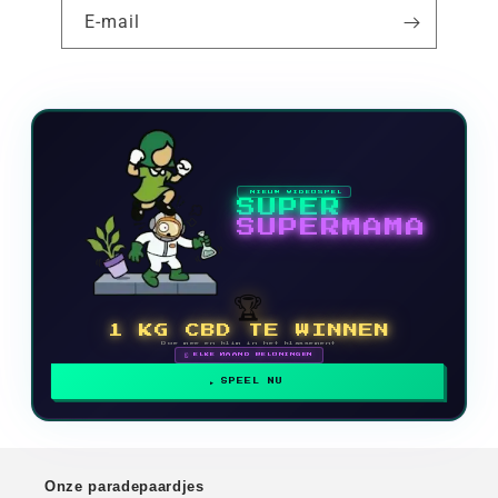
E-mail
NIEUW VIDEOSPEL
SUPER
SUPERMAMA
🏆
1 KG CBD TE WINNEN
Doe mee en klim in het klassement
🗓 ELKE MAAND BELONINGEN
SPEEL NU
Onze paradepaardjes