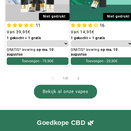
Niet gedrukt
Niet gedrukt
11
16
Gebruikelijke
Van
39,95€
Gebruikelijke
Van
14,95€
prijs
prijs
1 gekocht = 1 gratis
1 gekocht = 1 gratis
GRATIS* levering
op ma. 10
GRATIS* levering
op ma. 10
augustus
augustus
Toevoegen -
79,90€
Toevoegen -
29,90€
van
1
/
5
Bekijk al onze vapes
Goedkope CBD 🌿