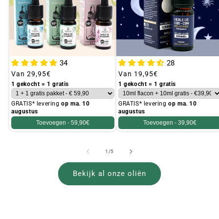
34
28
Gebruikelijke
Van
29,95€
Gebruikelijke
Van
19,95€
prijs
prijs
1 gekocht = 1 gratis
1 gekocht = 1 gratis
GRATIS* levering
op ma. 10
GRATIS* levering
op ma. 10
augustus
augustus
Toevoegen -
59,90€
Toevoegen -
39,90€
van
1
/
5
Bekijk al onze oliën