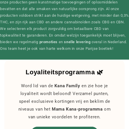
onze producten geen kunstmatige toevoegingen of oplosmiddelen
bevatten en dat alle smaken van natuurlijke oorsprong zijn. Al onze
producten voldoen strikt aan de huidige wetgeving, met minder dan 0,3
THC, en zijn rijk aan CBD en andere cannabinoïden zoals CBG en CBN.
We selecteren elk product zorgvuldig om betaalbare CBD van
topkwaliteit te garanderen. En omdat welzijn toegankelijk moet blijven,
bieden we regelmatig
promoties
en
snelle levering
overal in Nederland.
Ons team heet je ook van harte welkom in onze Parijse boetiek!
Loyaliteitsprogramma 🌿
Word lid van de
Kana Family
en zie hoe je
loyaliteit wordt beloond! Verzamel punten,
speel exclusieve kortingen vrij en beklim de
niveaus van het
Mama Kana-programma
om
van unieke voordelen te profiteren.