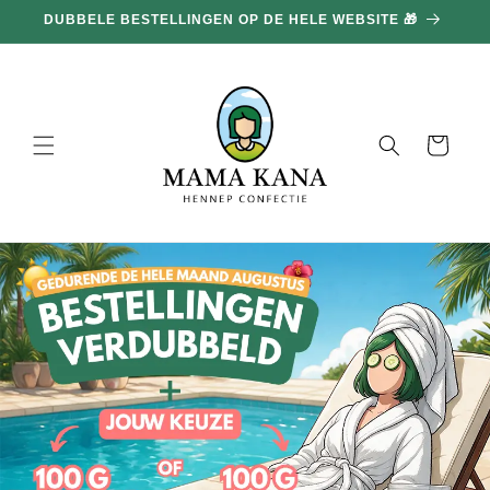
en
DUBBELE BESTELLINGEN OP DE HELE WEBSITE 🎁
doorgaan
naar
inhoud
Mand