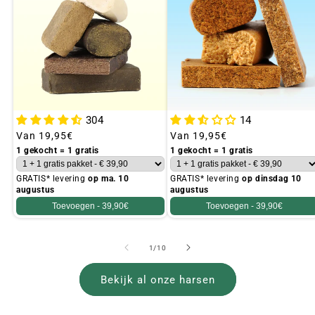
304
14
Gebruikelijke
Van
19,95€
Gebruikelijke
Van
19,95€
prijs
prijs
1 gekocht = 1 gratis
1 gekocht = 1 gratis
GRATIS* levering
op ma. 10
GRATIS* levering
op dinsdag 10
augustus
augustus
Toevoegen -
39,90€
Toevoegen -
39,90€
van
1
/
10
Bekijk al onze harsen