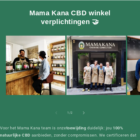
Mama Kana CBD winkel
verplichtingen 🤝
van
1
/
2
Voor het Mama Kana team is onze
toewijding
duidelijk: jou
100%
natuurlijke CBD
aanbieden, zonder compromissen. We certificeren dat