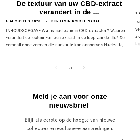
De textuur van uw CBD-extract
verandert in de ...
4 
6 AUGUSTUS 2026
BENJAMIN POIREL NADAL
IN
ve
INHOUDSOPGAVE Wat is nucleatie in CBD-extracten? Waarom
zi
verandert de textuur van een extract in de loop van de tijd? De
bij
verschillende vormen die nucleatie kan aannemen Nucleatie,...
van
1
/
6
Meld je aan voor onze
nieuwsbrief
Blijf als eerste op de hoogte van nieuwe
collecties en exclusieve aanbiedingen.