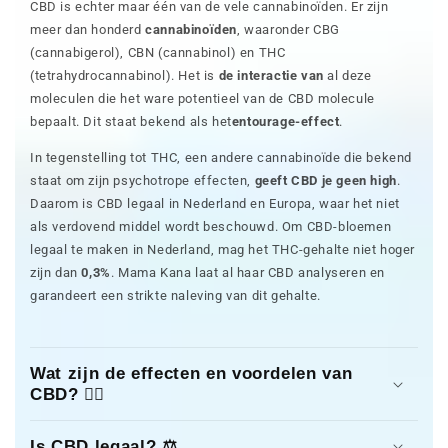
CBD is echter maar één van de vele cannabinoïden. Er zijn
meer dan honderd
cannabinoïden
, waaronder CBG
(cannabigerol), CBN (cannabinol) en THC
(tetrahydrocannabinol). Het is
de interactie van
al deze
moleculen die het ware potentieel van de CBD molecule
bepaalt. Dit staat bekend als het
entourage-effect
.
In tegenstelling tot THC, een andere cannabinoïde die bekend
staat om zijn psychotrope effecten,
geeft CBD je geen high
.
Daarom is CBD legaal in Nederland en Europa, waar het niet
als verdovend middel wordt beschouwd. Om CBD-bloemen
legaal te maken in Nederland, mag het THC-gehalte niet hoger
zijn dan
0,3%
. Mama Kana laat al haar CBD analyseren en
garandeert een strikte naleving van dit gehalte.
Wat zijn de effecten en voordelen van
CBD? 👩‍⚕️
Is CBD legaal? ⚖️