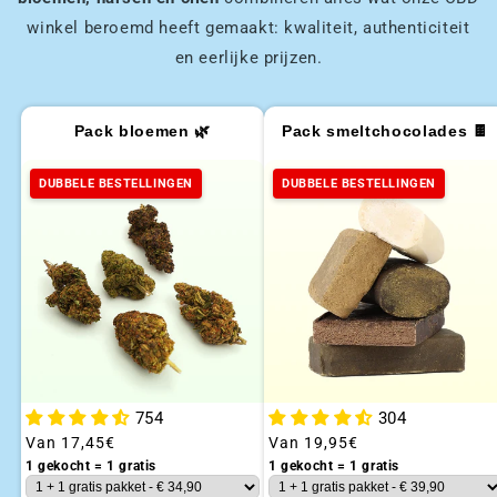
winkel beroemd heeft gemaakt: kwaliteit, authenticiteit
en eerlijke prijzen.
Pack bloemen 🌿
Pack smeltchocolades 🍫
DUBBELE BESTELLINGEN
DUBBELE BESTELLINGEN
754
304
Gebruikelijke
Van
17,45€
Gebruikelijke
Van
19,95€
prijs
prijs
1 gekocht = 1 gratis
1 gekocht = 1 gratis