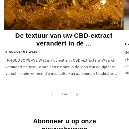
De textuur van uw CBD-extract
verandert in de ...
4 
6 AUGUSTUS 2026
IN
ve
INHOUDSOPGAVE Wat is nucleatie in CBD-extracten? Waarom
zi
verandert de textuur van een extract in de loop van de tijd? De
bij
verschillende vormen die nucleatie kan aannemen Nucleatie,...
van
1
/
4
Abonneer u op onze