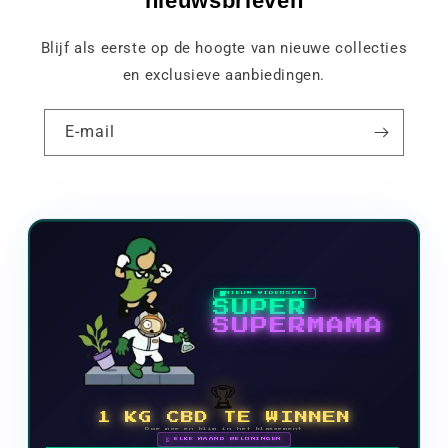
nieuwsbrieven
Blijf als eerste op de hoogte van nieuwe collecties
en exclusieve aanbiedingen.
E-mail
NIEUW VIDEOSPEL
SUPER
SUPERMAMA
🏆
1 KG CBD TE WINNEN
Doe mee en klim in het klassement
🗓 ELKE MAAND BELONINGEN