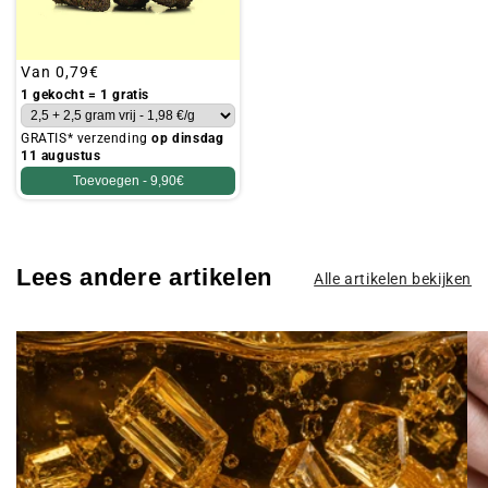
Gebruikelijke
Van
0,79€
prijs
1 gekocht = 1 gratis
GRATIS* verzending
op dinsdag
11 augustus
Toevoegen -
9,90€
Lees andere artikelen
Alle artikelen bekijken