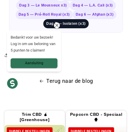
Dag 3 — Le Mousseux x3)
Dag 4 — L.A. Cali (x3)
Dag 5 — Pré-Roll Royal (x3)
Dag 6 — Afghan (x3)
Dag 7 — Isolaten (x3)
Bedankt voor uw bezoek!
Log in om uw beloning van
5 punten te claimen!
Deel dit artikel
Aansluiting
Terug naar de blog
Trim CBD 🧉
Popcorn CBD - Speciaal
[Greenhouse]
🍿
DUBBELE BESTELLINGEN
DUBBELE BESTELLINGEN