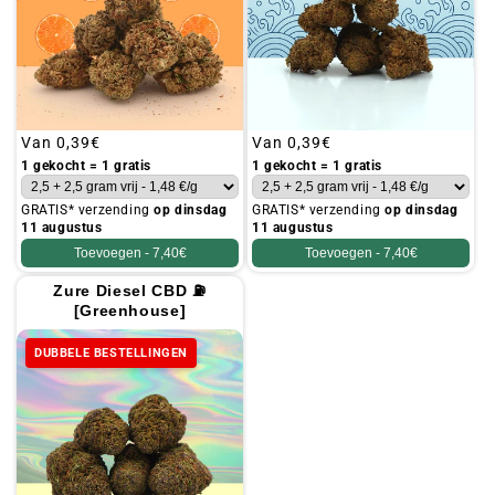
Gebruikelijke
Van
0,39€
Gebruikelijke
Van
0,39€
prijs
prijs
1 gekocht = 1 gratis
1 gekocht = 1 gratis
GRATIS* verzending
op dinsdag
GRATIS* verzending
op dinsdag
11 augustus
11 augustus
Toevoegen -
7,40€
Toevoegen -
7,40€
Zure Diesel CBD ⛽
[Greenhouse]
DUBBELE BESTELLINGEN