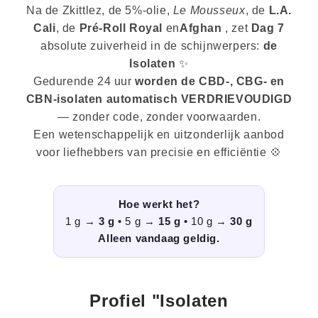
Na de Zkittlez, de 5%-olie,
Le Mousseux
, de
L.A.
Cali
, de
Pré-Roll Royal
en
Afghan
, zet
Dag 7
absolute zuiverheid in de schijnwerpers:
de
Isolaten
✨
Gedurende 24 uur
worden de CBD-, CBG- en
CBN-isolaten automatisch VERDRIEVOUDIGD
— zonder code, zonder voorwaarden.
Een wetenschappelijk en uitzonderlijk aanbod
voor liefhebbers van precisie en efficiëntie 💠
Hoe werkt het?
1 g →
3 g
• 5 g →
15 g
• 10 g →
30 g
Alleen vandaag geldig.
Profiel "Isolaten