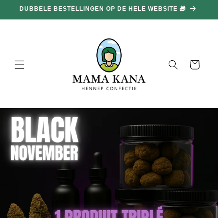
en
DUBBELE BESTELLINGEN OP DE HELE WEBSITE 🎁
doorgaan
naar
inhoud
Mand