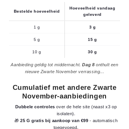
Hoeveelheid vandaag
Bestelde hoeveelheid
geleverd
1 g
3 g
5 g
15 g
10 g
30 g
Aanbieding geldig tot middernacht.
Dag 8
onthult een
nieuwe Zwarte November verrassing...
Cumulatief met andere Zwarte
November-aanbiedingen
Dubbele controles
over de hele site (naast x3 op
isolaten).
🎁
25 G gratis bij aankoop van €99
- automatisch
toegevoegd.