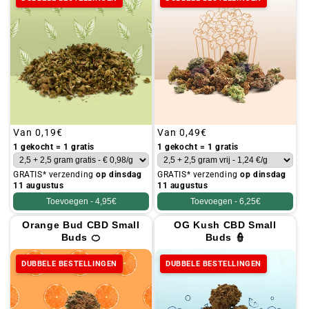
Gebruikelijke
Van
0,19€
Gebruikelijke
Van
0,49€
prijs
prijs
1 gekocht = 1 gratis
1 gekocht = 1 gratis
GRATIS* verzending
op dinsdag
GRATIS* verzending
op dinsdag
11 augustus
11 augustus
Toevoegen -
4,95€
Toevoegen -
6,25€
Orange Bud CBD Small
OG Kush CBD Small
Buds 🍊
Buds 👮
DUBBELE BESTELLINGEN
DUBBELE BESTELLINGEN