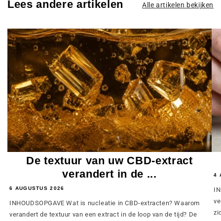
Lees andere artikelen
Alle artikelen bekijken
De textuur van uw CBD-extract
verandert in de ...
4 
6 AUGUSTUS 2026
IN
ve
INHOUDSOPGAVE Wat is nucleatie in CBD-extracten? Waarom
zi
verandert de textuur van een extract in de loop van de tijd? De