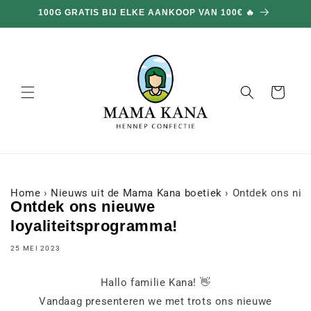
en
100G GRATIS BIJ ELKE AANKOOP VAN 100€ 🔥
doorgaan
naar
inhoud
Mand
Home
›
Nieuws uit de Mama Kana boetiek
›
Ontdek ons nie
Ontdek ons nieuwe
loyaliteitsprogramma!
25 MEI 2023
Hallo familie Kana! 👋
Vandaag presenteren we met trots ons nieuwe