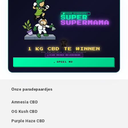
NIEUW VIDEOSPEL
SUPER
SUPERMAMA
🏆
1 KG CBD TE WINNEN
Doe mee en klim in het klassement
🗓 ELKE MAAND BELONINGEN
SPEEL NU
Onze paradepaardjes
Amnesia CBD
OG Kush CBD
Purple Haze CBD