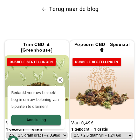
Terug naar de blog
Trim CBD 🧉
Popcorn CBD - Speciaal
[Greenhouse]
🍿
DUBBELE BESTELLINGEN
DUBBELE BESTELLINGEN
Bedankt voor uw bezoek!
Log in om uw beloning van
5 punten te claimen!
Aansluiting
Gebruikelijke
Van
0,19€
Gebruikelijke
Van
0,49€
prijs
prijs
1 gekocht = 1 gratis
1 gekocht = 1 gratis