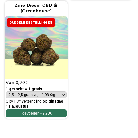
Zure Diesel CBD ⛽
[Greenhouse]
DUBBELE BESTELLINGEN
Gebruikelijke
Van
0,79€
prijs
1 gekocht = 1 gratis
GRATIS* verzending
op dinsdag
11 augustus
Toevoegen -
9,90€