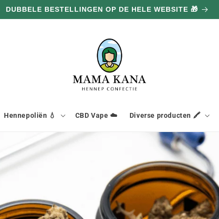
DUBBELE BESTELLINGEN OP DE HELE WEBSITE 🎁
Hennepoliën 💧
CBD Vape ☁️
Diverse producten 🖍️