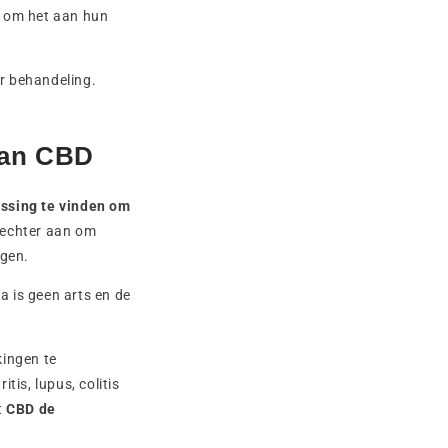
t om het aan hun
r behandeling.
van CBD
ossing te vinden om
e echter aan om
ngen.
a is geen arts en de
kingen te
is, lupus, colitis
t
CBD de