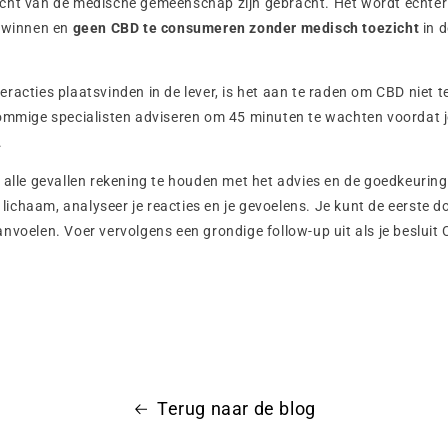
cht van de medische gemeenschap zijn gebracht. Het wordt echte
 winnen en
geen CBD te consumeren zonder medisch toezicht
in 
racties plaatsvinden in de lever, is het aan te raden om CBD niet t
ommige specialisten adviseren om 45 minuten te wachten voordat j
.
 alle gevallen rekening te houden met het advies en de goedkeuring 
e lichaam, analyseer je reacties en je gevoelens. Je kunt de eerste d
nvoelen. Voer vervolgens een grondige follow-up uit als je besluit
Terug naar de blog