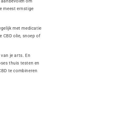
r aanbevolen om
de meest ernstige
egelijk met medicatie
e CBD olie, snoep of
van je arts. En
oses thuis testen en
 CBD te combineren