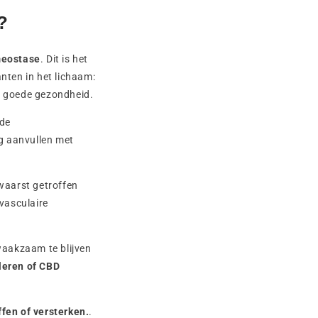
?
eostase
. Dit is het
nten in het lichaam:
en goede gezondheid.
 de
g aanvullen met
waarst getroffen
 vasculaire
 waakzaam te blijven
leren of CBD
fen of versterken.
.