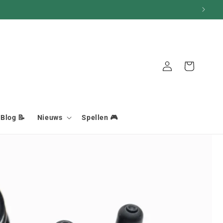
Aansluiting
Mand
Blog 📝
Nieuws
Spellen 🎮