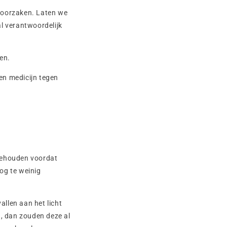
roorzaken. Laten we
al verantwoordelijk
en.
en medicijn tegen
n
 gehouden voordat
g te weinig
llen aan het licht
n, dan zouden deze al