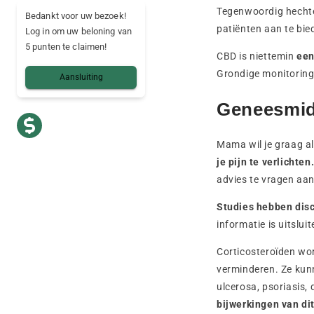
Tegenwoordig hechte
Bedankt voor uw bezoek!
patiënten aan te bie
Log in om uw beloning van
5 punten te claimen!
CBD is niettemin
een
Grondige monitoring 
Aansluiting
Geneesmidd
Mama wil je graag al
je pijn te verlichten
advies te vragen aan
Studies hebben dis
informatie is uitslu
Corticosteroïden wor
verminderen. Ze kunn
ulcerosa, psoriasis,
bijwerkingen van di