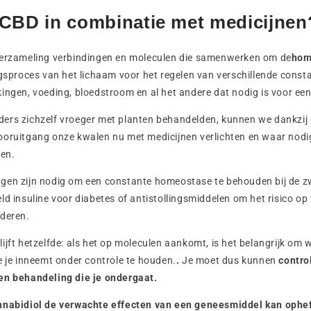
 CBD in combinatie met medicijnen
verzameling verbindingen en moleculen die samenwerken om de
hom
ngsproces van het lichaam voor het regelen van verschillende consta
ingen, voeding, bloedstroom en al het andere dat nodig is voor e
ers zichzelf vroeger met planten behandelden, kunnen we dankzij
ooruitgang onze kwalen nu met medicijnen verlichten en waar nodi
ten.
gen zijn nodig om een constante homeostase te behouden bij de z
ld insuline voor diabetes of antistollingsmiddelen om het risico op
nderen.
ijft hetzelfde: als het op moleculen aankomt, is het belangrijk om
e je inneemt onder controle te houden.
.
Je moet dus kunnen
contro
en behandeling die je ondergaat.
nnabidiol de verwachte effecten van een geneesmiddel kan ophef