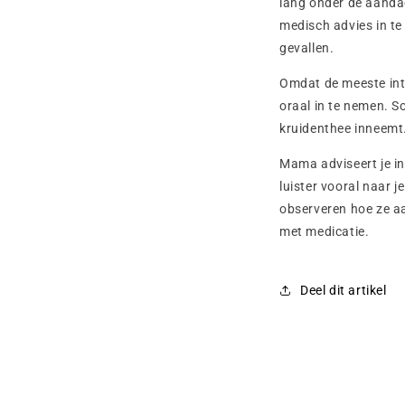
lang onder de aanda
medisch advies in te
gevallen.
Omdat de meeste inte
oraal in te nemen. S
kruidenthee inneemt
Mama adviseert je in
luister vooral naar j
observeren hoe ze aa
met medicatie.
Deel dit artikel