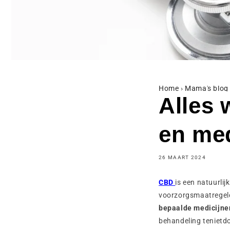
Home
›
Mama's blog
Alles 
en med
26 MAART 2024
CBD
is een natuurlij
voorzorgsmaatregel
bepaalde medicijne
behandeling tenietdoe