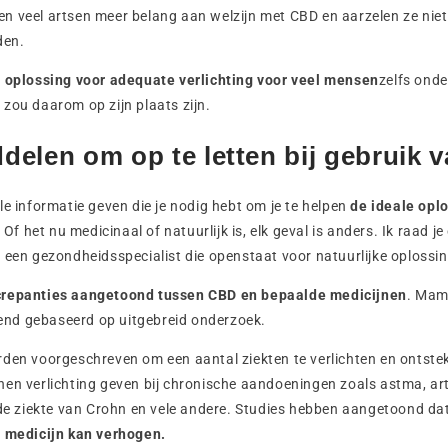
n veel artsen meer belang aan welzijn met CBD en aarzelen ze nie
den.
 oplossing voor adequate verlichting voor veel mensen
zelfs onde
zou daarom op zijn plaats zijn.
elen om op te letten bij gebruik 
le informatie geven die je nodig hebt om je te helpen
de ideale opl
.
Of het nu medicinaal of natuurlijk is, elk geval is anders. Ik raad j
 een gezondheidsspecialist die openstaat voor natuurlijke oplossi
crepanties aangetoond tussen CBD en bepaalde medicijnen
. Mam
itend gebaseerd op uitgebreid onderzoek.
den voorgeschreven om een aantal ziekten te verlichten en ontste
en verlichting geven bij chronische aandoeningen zoals astma, artrit
 de ziekte van Crohn en vele andere. Studies hebben aangetoond da
t medicijn kan verhogen.