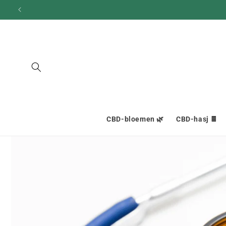
en
doorgaan
naar
inhoud
CBD-bloemen 🌿
CBD-hasj 🍫