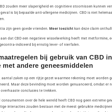
CBD zouden meer slaperigheid en cognitieve stoornissen kunnen ve
 geval is bij bepaalde anti-allergene medicijnen. CBD is niet helema
gen.
tia zijn geen goede vrienden.
Meer toezicht
kan deze claim onthull
 aan dat CBD een negatieve wisselwerking heeft met metformine, e
gecontra-indiceerd bij ernstig lever- of nierfalen.
aatregelen bij gebruik van CBD i
e met andere geneesmiddelen
k aantal zaken op een rijtje gezet waarmee rekening moet worden
eerd. Maar deze bevinding moet worden genuanceerd, omdat er no
 overhaaste conclusies te trekken.
l consumenten over de hele wereld heeft CBD nog geen extreme geva
stige interacties zouden bestaan met de meest gebruikte medicijne