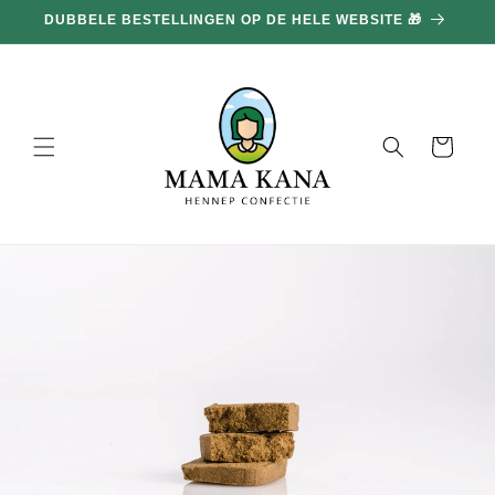
en
DUBBELE BESTELLINGEN OP DE HELE WEBSITE 🎁
doorgaan
naar
inhoud
Mand