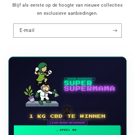
Blijf als eerste op de hoogte van nieuwe collecties
en exclusieve aanbiedingen.
E-mail
NIEUW VIDEOSPEL
SUPER
SUPERMAMA
🏆
1 KG CBD TE WINNEN
Doe mee en klim in het klassement
🗓 ELKE MAAND BELONINGEN
SPEEL NU