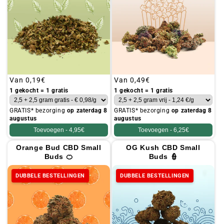
Gebruikelijke
Van
0,19€
Gebruikelijke
Van
0,49€
prijs
prijs
1 gekocht = 1 gratis
1 gekocht = 1 gratis
GRATIS* bezorging
op zaterdag 8
GRATIS* bezorging
op zaterdag 8
augustus
augustus
Toevoegen -
4,95€
Toevoegen -
6,25€
Orange Bud CBD Small
OG Kush CBD Small
Buds 🍊
Buds 👮
DUBBELE BESTELLINGEN
DUBBELE BESTELLINGEN