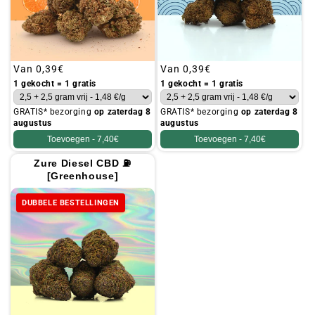
Gebruikelijke
Van
0,39€
Gebruikelijke
Van
0,39€
prijs
prijs
1 gekocht = 1 gratis
1 gekocht = 1 gratis
GRATIS* bezorging
op zaterdag 8
GRATIS* bezorging
op zaterdag 8
augustus
augustus
Toevoegen -
7,40€
Toevoegen -
7,40€
Zure Diesel CBD ⛽
[Greenhouse]
DUBBELE BESTELLINGEN