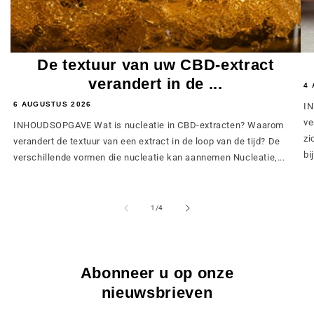
De textuur van uw CBD-extract
verandert in de ...
4 
6 AUGUSTUS 2026
IN
ve
INHOUDSOPGAVE Wat is nucleatie in CBD-extracten? Waarom
zi
verandert de textuur van een extract in de loop van de tijd? De
bij
verschillende vormen die nucleatie kan aannemen Nucleatie,...
van
1
/
4
Abonneer u op onze
nieuwsbrieven