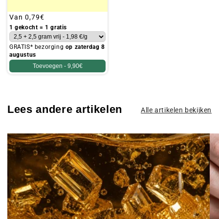
Gebruikelijke
Van
0,79€
prijs
1 gekocht = 1 gratis
GRATIS* bezorging
op zaterdag 8
augustus
Toevoegen -
9,90€
Lees andere artikelen
Alle artikelen bekijken