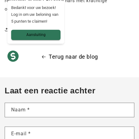
resulteert in een CBD-rijke hars met krachtige
Bedankt voor uw bezoek!
ontspannende effecten.
Log in om uw beloning van
5 punten te claimen!
Deel dit artikel
Aansluiting
Terug naar de blog
Laat een reactie achter
Naam
*
E-mail
*