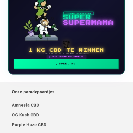
NIEUW VIDEOSPEL
SUPER
SUPERMAMA
🏆
1 KG CBD TE WINNEN
Doe mee en klim in het klassement
🗓 ELKE MAAND BELONINGEN
SPEEL NU
Onze paradepaardjes
Amnesia CBD
OG Kush CBD
Purple Haze CBD