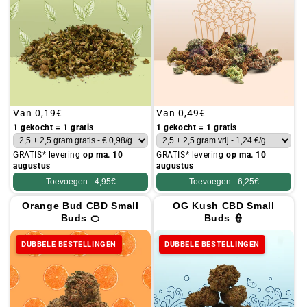
Gebruikelijke
Van
0,19€
Gebruikelijke
Van
0,49€
prijs
prijs
1 gekocht = 1 gratis
1 gekocht = 1 gratis
GRATIS* levering
op ma. 10
GRATIS* levering
op ma. 10
augustus
augustus
Toevoegen -
4,95€
Toevoegen -
6,25€
Orange Bud CBD Small
OG Kush CBD Small
Buds 🍊
Buds 👮
DUBBELE BESTELLINGEN
DUBBELE BESTELLINGEN