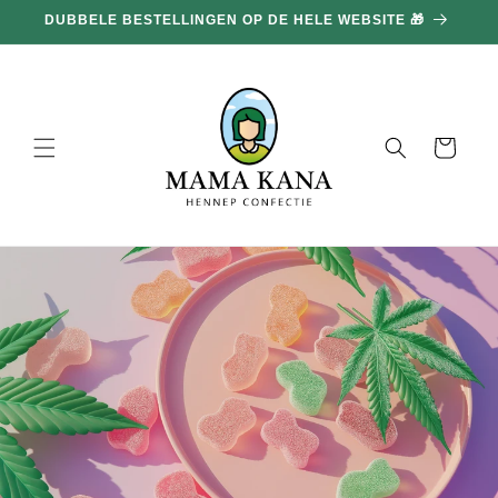
en
DUBBELE BESTELLINGEN OP DE HELE WEBSITE 🎁
doorgaan
naar
inhoud
Mand