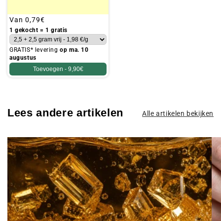
Gebruikelijke
Van
0,79€
prijs
1 gekocht = 1 gratis
GRATIS* levering
op ma. 10
augustus
Toevoegen -
9,90€
Lees andere artikelen
Alle artikelen bekijken