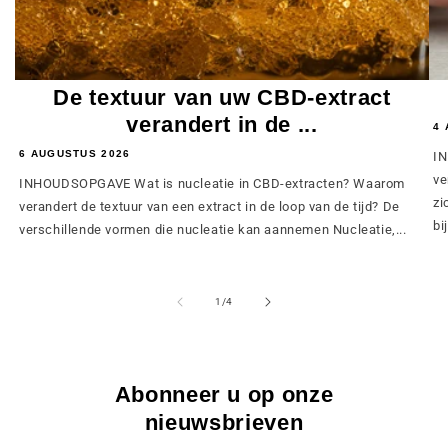
De textuur van uw CBD-extract
verandert in de ...
4 
6 AUGUSTUS 2026
IN
ve
INHOUDSOPGAVE Wat is nucleatie in CBD-extracten? Waarom
zi
verandert de textuur van een extract in de loop van de tijd? De
bij
verschillende vormen die nucleatie kan aannemen Nucleatie,...
van
1
/
4
Abonneer u op onze
nieuwsbrieven