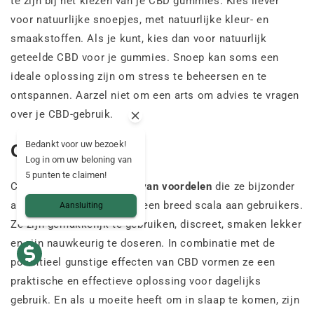
te zijn bij het kiezen van je CBD gummies. Kies liever
voor natuurlijke snoepjes, met natuurlijke kleur- en
smaakstoffen. Als je kunt, kies dan voor natuurlijk
geteelde CBD voor je gummies. Snoep kan soms een
ideale oplossing zijn om stress te beheersen en te
ontspannen. Aarzel niet om een arts om advies te vragen
over je CBD-gebruik.
Bedankt voor uw bezoek!
Conclusie
Log in om uw beloning van
5 punten te claimen!
CBD-gummies hebben
tal van voordelen
die ze bijzonder
aantrekkelijk maken voor een breed scala aan gebruikers.
Aansluiting
Ze zijn gemakkelijk te gebruiken, discreet, smaken lekker
en zijn nauwkeurig te doseren. In combinatie met de
potentieel gunstige effecten van CBD vormen ze een
praktische en effectieve oplossing voor dagelijks
gebruik. En als u moeite heeft om in slaap te komen, zijn