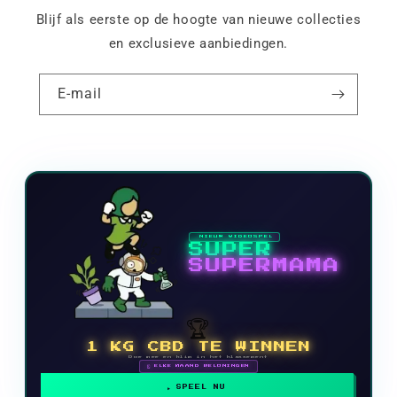
Blijf als eerste op de hoogte van nieuwe collecties
en exclusieve aanbiedingen.
E-mail
NIEUW VIDEOSPEL
SUPER
SUPERMAMA
🏆
1 KG CBD TE WINNEN
Doe mee en klim in het klassement
🗓 ELKE MAAND BELONINGEN
SPEEL NU