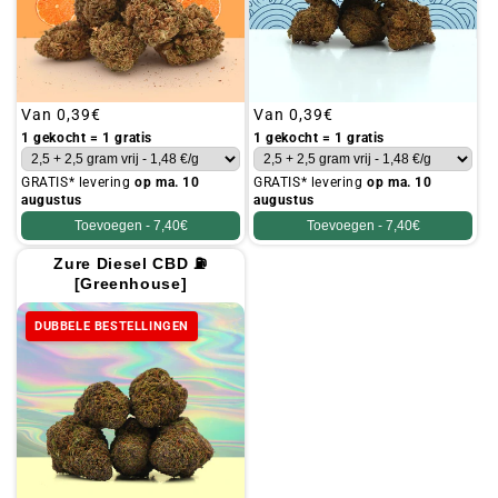
Gebruikelijke
Van
0,39€
Gebruikelijke
Van
0,39€
prijs
prijs
1 gekocht = 1 gratis
1 gekocht = 1 gratis
GRATIS* levering
op ma. 10
GRATIS* levering
op ma. 10
augustus
augustus
Toevoegen -
7,40€
Toevoegen -
7,40€
Zure Diesel CBD ⛽
[Greenhouse]
DUBBELE BESTELLINGEN