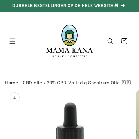
en
DUBBELE BESTELLINGEN OP DE HELE WEBSITE 🎁
doorgaan
naar
inhoud
Mand
Home
›
CBD-olie
›
30% CBD Volledig Spectrum Olie 🇫🇷
a naar
roductinformatie