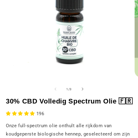
Media
M
1
2
openen
o
van
1
/
3
in
in
een
e
30% CBD Volledig Spectrum Olie 🇫🇷
modaal
m
venster
v
196
Onze full-spectrum olie onthult alle rijkdom van
koudgeperste biologische hennep, geselecteerd om zijn