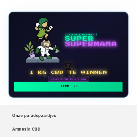
NIEUW VIDEOSPEL
SUPER
SUPERMAMA
🏆
1 KG CBD TE WINNEN
Doe mee en klim in het klassement
🗓 ELKE MAAND BELONINGEN
SPEEL NU
Onze paradepaardjes
Amnesia CBD