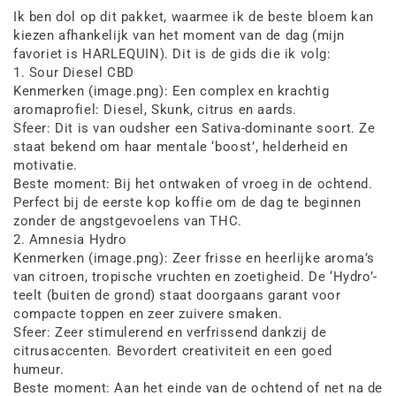
Ik ben dol op dit pakket, waarmee ik de beste bloem kan
kiezen afhankelijk van het moment van de dag (mijn
favoriet is HARLEQUIN). Dit is de gids die ik volg:
1. Sour Diesel CBD
Kenmerken (image.png): Een complex en krachtig
aromaprofiel: Diesel, Skunk, citrus en aards.
Sfeer: Dit is van oudsher een Sativa-dominante soort. Ze
staat bekend om haar mentale ‘boost’, helderheid en
motivatie.
Beste moment: Bij het ontwaken of vroeg in de ochtend.
Perfect bij de eerste kop koffie om de dag te beginnen
zonder de angstgevoelens van THC.
2. Amnesia Hydro
Kenmerken (image.png): Zeer frisse en heerlijke aroma’s
van citroen, tropische vruchten en zoetigheid. De ‘Hydro’-
teelt (buiten de grond) staat doorgaans garant voor
compacte toppen en zeer zuivere smaken.
Sfeer: Zeer stimulerend en verfrissend dankzij de
citrusaccenten. Bevordert creativiteit en een goed
humeur.
Beste moment: Aan het einde van de ochtend of net na de