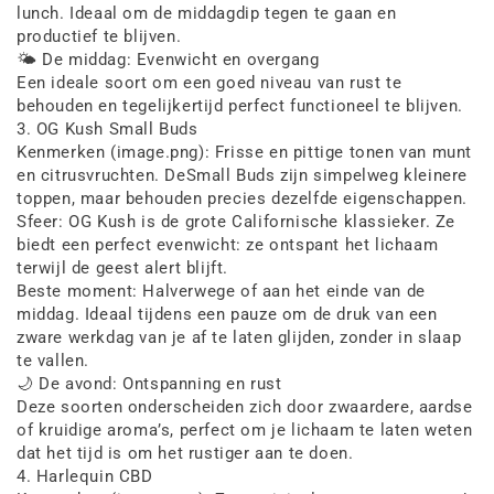
lunch. Ideaal om de middagdip tegen te gaan en
productief te blijven.
🌤️ De middag: Evenwicht en overgang
Een ideale soort om een goed niveau van rust te
behouden en tegelijkertijd perfect functioneel te blijven.
3. OG Kush Small Buds
Kenmerken (image.png): Frisse en pittige tonen van munt
en citrusvruchten. DeSmall Buds zijn simpelweg kleinere
toppen, maar behouden precies dezelfde eigenschappen.
Sfeer: OG Kush is de grote Californische klassieker. Ze
biedt een perfect evenwicht: ze ontspant het lichaam
terwijl de geest alert blijft.
Beste moment: Halverwege of aan het einde van de
middag. Ideaal tijdens een pauze om de druk van een
zware werkdag van je af te laten glijden, zonder in slaap
te vallen.
🌙 De avond: Ontspanning en rust
Deze soorten onderscheiden zich door zwaardere, aardse
of kruidige aroma’s, perfect om je lichaam te laten weten
dat het tijd is om het rustiger aan te doen.
4. Harlequin CBD