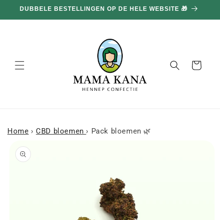
en
DUBBELE BESTELLINGEN OP DE HELE WEBSITE 🎁
doorgaan
naar
inhoud
Mand
Home
›
CBD bloemen
›
Pack bloemen 🌿
a naar
roductinformatie