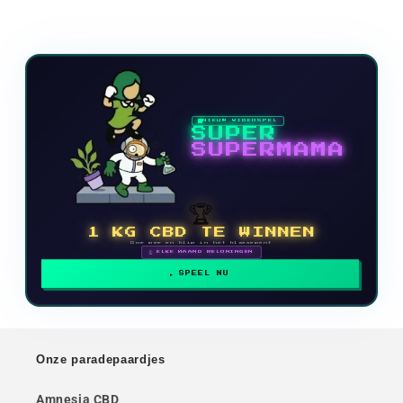
NIEUW VIDEOSPEL
SUPER
SUPERMAMA
🏆
1 KG CBD TE WINNEN
Doe mee en klim in het klassement
🗓 ELKE MAAND BELONINGEN
SPEEL NU
Onze paradepaardjes
Amnesia CBD