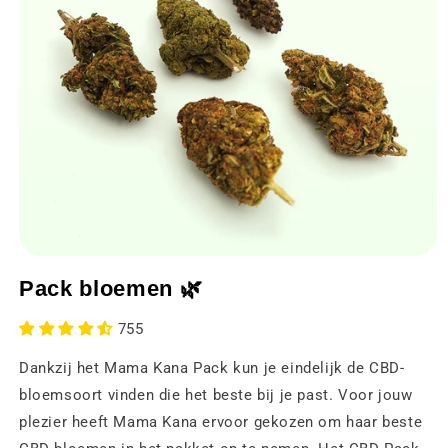
Media
1
Pack bloemen 🌿
openen
in
een
755
modaal
venster
Dankzij het Mama Kana Pack kun je eindelijk de CBD-
bloemsoort vinden die het beste bij je past. Voor jouw
plezier heeft Mama Kana ervoor gekozen om haar beste