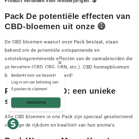
Product verboden voor minderjarigen. 🔞
Pack De potentiële effecten van
CBD-bloemen uit onze 😄
De CBD bloemen waaruit onze Pack bestaat, staan
bekend om de potentiële ontspannende en
ontstekingsremmende effecten van de cannabinoïden die
ze bevatten (CBD, CBG, CBN, etc.). CBD hennepbloemen
bevatten er meer dan honderd!
Bedankt voor uw bezoek!
Log in om uw beloning van
Pack Onze CBD: een unieke
5 punten te claimen!
smaak 😋
Aansluiting
Alle CBD bloemen in ons Pack zijn speciaal geselecteerd
vanwege de rijkdom en kwaliteit van hun aroma's.