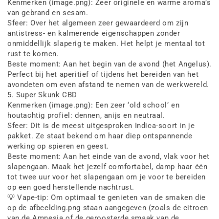
Kenmerken (image.png): Zeer originele en warme aroma’s
van gebrand en sesam.
Sfeer: Over het algemeen zeer gewaardeerd om zijn
antistress- en kalmerende eigenschappen zonder
onmiddellijk slaperig te maken. Het helpt je mentaal tot
rust te komen.
Beste moment: Aan het begin van de avond (het Angelus).
Perfect bij het aperitief of tijdens het bereiden van het
avondeten om even afstand te nemen van de werkwereld.
5. Super Skunk CBD
Kenmerken (image.png): Een zeer ‘old school’ en
houtachtig profiel: dennen, anijs en neutraal.
Sfeer: Dit is de meest uitgesproken Indica-soort in je
pakket. Ze staat bekend om haar diep ontspannende
werking op spieren en geest.
Beste moment: Aan het einde van de avond, vlak voor het
slapengaan. Maak het jezelf comfortabel, damp haar één
tot twee uur voor het slapengaan om je voor te bereiden
op een goed herstellende nachtrust.
💡 Vape-tip: Om optimaal te genieten van de smaken die
op de afbeelding.png staan aangegeven (zoals de citroen
van de Amnesia of de geroosterde smaak van de