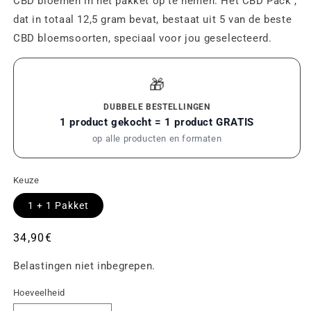
CBD bloemen in het pakket op te nemen. Het CBD Pack ,
dat in totaal 12,5 gram bevat, bestaat uit 5 van de beste
CBD bloemsoorten, speciaal voor jou geselecteerd.
🎁
DUBBELE BESTELLINGEN
1 product gekocht = 1 product GRATIS
op alle producten en formaten
Keuze
1 + 1 Pakket
Gebruikelijke
34,90€
prijs
Belastingen niet inbegrepen.
Hoeveelheid