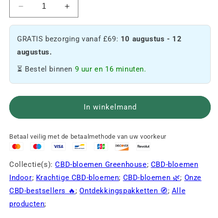
De
De
hoeveelheid
hoeveelheid
van
van
GRATIS bezorging vanaf £69:
10 augustus - 12
Pack
Pack
verminderen
verhogen
augustus.
🌿
🌿
⏳ Bestel binnen
9 uur en 16 minuten.
In winkelmand
Betaal veilig met de betaalmethode van uw voorkeur
Collectie(s):
CBD-bloemen Greenhouse
;
CBD-bloemen
Indoor
;
Krachtige CBD-bloemen
;
CBD-bloemen 🌿
;
Onze
CBD-bestsellers 🔥
;
Ontdekkingspakketten 🧭
;
Alle
producten
;