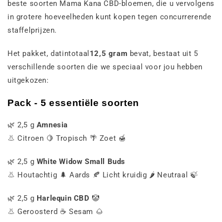
beste soorten Mama Kana CBD-bloemen, die u vervolgens
in grotere hoeveelheden kunt kopen tegen concurrerende
staffelprijzen.
Het pakket, dat
in
totaal
12,5 gram
bevat, bestaat uit 5
verschillende soorten die we speciaal voor jou hebben
uitgekozen:
Pack - 5 essentiële soorten
🌿 2,5 g
Amnesia
👃 Citroen 🍋 Tropisch 🌴 Zoet 🍯
🌿 2,5 g
White Widow Small Buds
👃 Houtachtig 🌲 Aards 🍂 Licht kruidig 🌶️ Neutraal 🍃
🌿 2,5 g
Harlequin CBD
🤡
👃 Geroosterd ☕ Sesam 🌰