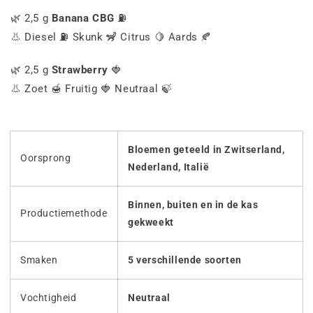
🌿 2,5 g
Banana CBG
⛽
👃 Diesel ⛽ Skunk 🦨 Citrus 🍋 Aards 🍂
🌿 2,5 g
Strawberry
🍓
👃 Zoet 🍯 Fruitig 🍓 Neutraal 🍃
Bloemen geteeld in Zwitserland,
Oorsprong
Nederland, Italië
Binnen, buiten en in de kas
Productiemethode
gekweekt
Smaken
5 verschillende soorten
Vochtigheid
Neutraal