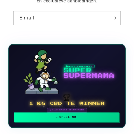
en exclusieve aanbiedingen.
E-mail
NIEUW VIDEOSPEL
SUPER
SUPERMAMA
🏆
1 KG CBD TE WINNEN
Doe mee en klim in het klassement
🗓 ELKE MAAND BELONINGEN
SPEEL NU