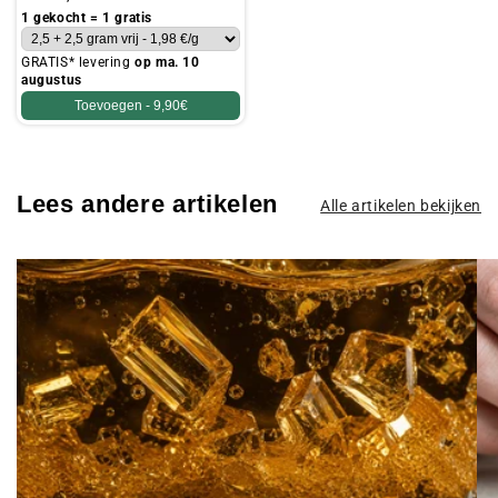
prijs
1 gekocht = 1 gratis
GRATIS* levering
op ma. 10
augustus
Toevoegen -
9,90€
Lees andere artikelen
Alle artikelen bekijken