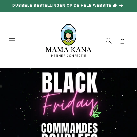
en
DUBBELE BESTELLINGEN OP DE HELE WEBSITE 🎁
doorgaan
naar
inhoud
Mand