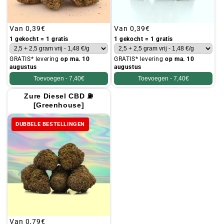
Gebruikelijke
Van
0,39€
Gebruikelijke
Van
0,39€
prijs
prijs
1 gekocht = 1 gratis
1 gekocht = 1 gratis
GRATIS* levering
op ma. 10
GRATIS* levering
op ma. 10
augustus
augustus
Toevoegen -
7,40€
Toevoegen -
7,40€
Zure Diesel CBD ⛽
[Greenhouse]
DUBBELE BESTELLINGEN
Gebruikelijke
Van
0,79€