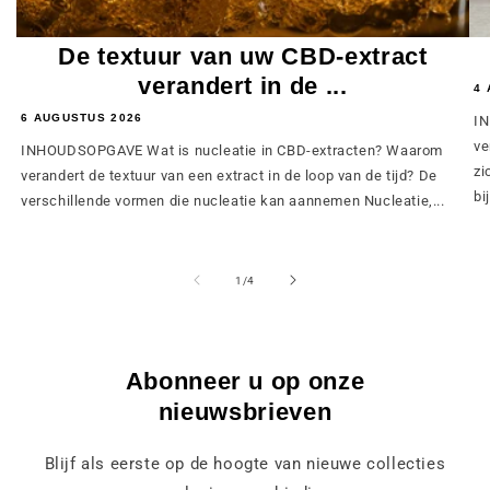
De textuur van uw CBD-extract
verandert in de ...
4 
6 AUGUSTUS 2026
IN
ve
INHOUDSOPGAVE Wat is nucleatie in CBD-extracten? Waarom
zi
verandert de textuur van een extract in de loop van de tijd? De
bij
verschillende vormen die nucleatie kan aannemen Nucleatie,...
van
1
/
4
Abonneer u op onze
nieuwsbrieven
Blijf als eerste op de hoogte van nieuwe collecties