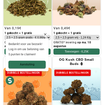
Gebruikelijke
Van
0,19€
Gebruikelijke
Van
0,49€
prijs
prijs
1 gekocht = 1 gratis
1 gekocht = 1 gratis
GRATIS* levering
op ma. 10
GRATIS* levering
op ma. 10
Bedankt voor uw bezoek!
augustus
augustus
Log in om uw beloning van
Toevoegen -
4,95€
Toevoegen -
6,25€
5 punten te claimen!
Orange Bud CBD Small
OG Kush CBD Small
Buds 🍊
Buds 👮
Aansluiting
DUBBELE BESTELLINGEN
DUBBELE BESTELLINGEN