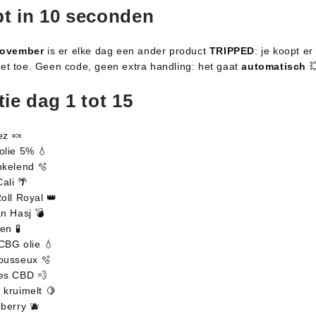
t in 10 seconden
November
is er elke dag een ander product
TRIPPED
: je koopt e
et toe. Geen code, geen extra handling: het gaat
automatisch

ie dag 1 tot 15
ez 🍬
lie 5% 💧
kelend 🫧
ali 🌴
oll Royal 👑
n Hasj 💣
en 🧪
BG olie 💧
usseux 🫧
s CBD 💨
kruimelt 🍋
berry 🫐