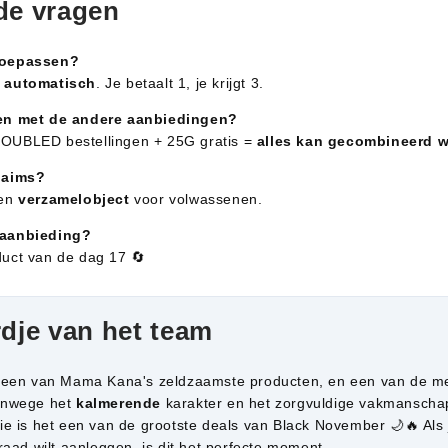
de vragen
toepassen?
s
automatisch
. Je betaalt 1, je krijgt 3.
ren met de andere aanbiedingen?
OUBLED bestellingen + 25G gratis =
alles kan gecombineerd 
laims?
een
verzamelobject
voor volwassenen.
 aanbieding?
uct van de dag 17 🔄
dje van het team
 een van Mama Kana's zeldzaamste producten, en een van de m
anwege het
kalmerende
karakter en het zorgvuldige vakmanschap
 is het een van de grootste deals van Black November 🌙🔥 Als j
aad wilt aanleggen, is dit het perfecte moment.