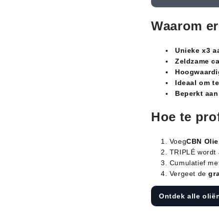
Waarom er
Unieke x3 a
Zeldzame c
Hoogwaardig
Ideaal om te
Beperkt aa
Hoe te pro
Voeg
CBN Oli
TRIPLÉ wordt
Cumulatief m
Vergeet de
gr
Ontdek alle olië