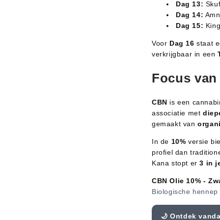
Dag 13:
Skuf
Dag 14:
Amne
Dag 15:
King
Voor
Dag 16
staat e
verkrijgbaar in een
Focus van 
CBN
is een cannabi
associatie met
diep
gemaakt van
organ
In de
10%
versie bi
profiel dan traditio
Kana stopt er
3 in 
CBN Olie 10% - Zw
Biologische hennep 
🌙 Ontdek vand