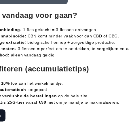
 vandaag voor gaan?
anbieding:
1 fles gekocht = 3 flessen ontvangen.
annabinoïde:
CBN komt minder vaak voor dan CBD of CBG.
e extractie:
biologische hennep + zorgvuldige productie.
 testen:
3 flessen = perfect om te ontdekken, te vergelijken en a
nbod:
alleen vandaag geldig.
fiteren (accumulatietips)
e 10%
toe aan het winkelmandje.
automatisch
toegepast.
et
verdubbelde bestellingen
op de hele site.
atis 25G-tier vanaf €99
niet om je mandje te maximaliseren.
n