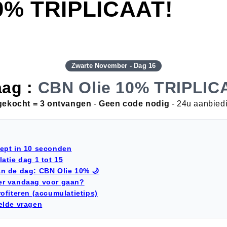
10% TRIPLICAAT!
Zwarte November - Dag 16
ag :
CBN Olie 10% TRIPLIC
gekocht = 3 ontvangen
-
Geen code nodig
- 24u aanbied
ept in 10 seconden
atie dag 1 tot 15
n de dag: CBN Olie 10% 🌙
er vandaag voor gaan?
rofiteren (accumulatietips)
elde vragen