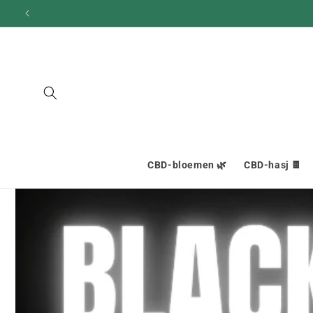
en
doorgaan
naar
inhoud
CBD-bloemen 🌿
CBD-hasj 🍫