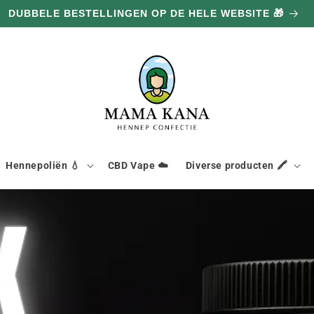
DUBBELE BESTELLINGEN OP DE HELE WEBSITE 🎁
Hennepoliën 💧
CBD Vape ☁️
Diverse producten 🖍️