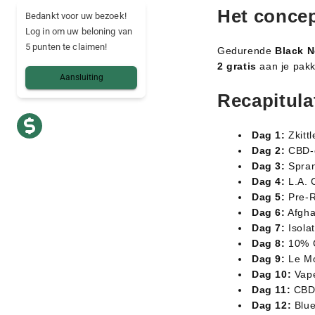
Het concep
Bedankt voor uw bezoek!
Log in om uw beloning van
5 punten te claimen!
Gedurende
Black 
2 gratis
aan je pakk
Aansluiting
Recapitulat
Dag 1:
Zkittl
Dag 2:
CBD-o
Dag 3:
Spran
Dag 4:
L.A. C
Dag 5:
Pre-R
Dag 6:
Afgha
Dag 7:
Isolat
Dag 8:
10% C
Dag 9:
Le Mo
Dag 10:
Vape
Dag 11:
CBD 
Dag 12:
Blue