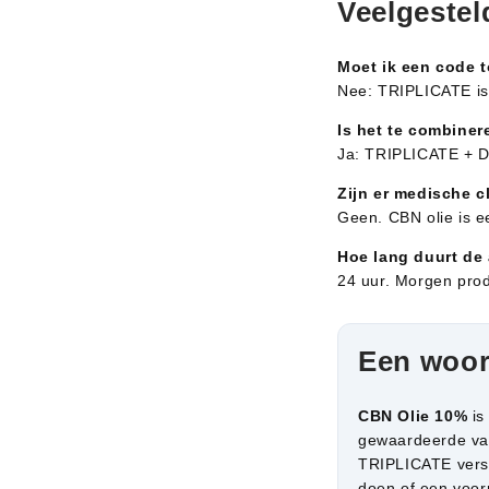
Veelgestel
Moet ik een code 
Nee: TRIPLICATE i
Is het te combine
Ja: TRIPLICATE + D
Zijn er medische c
Geen. CBN olie is 
Hoe lang duurt de
24 uur. Morgen prod
Een woor
CBN Olie 10%
is
gewaardeerde v
TRIPLICATE versie
doen of een voorr