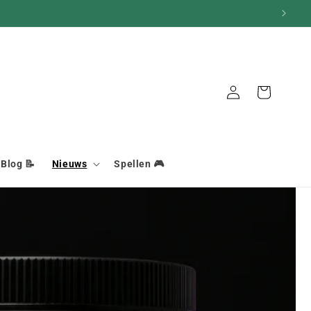
Aansluiting
Mand
Blog 📝
Nieuws
Spellen 🎮