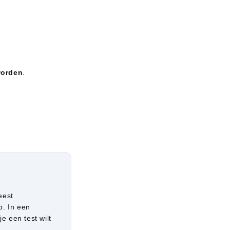
worden
.
eest
. In een
e een test wilt