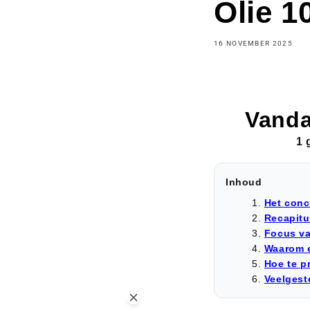
Olie 
16 NOVEMBER 2025
Vanda
1 
Inhoud
Het conc
Recapitul
Focus va
Waarom 
Hoe te p
Veelgest