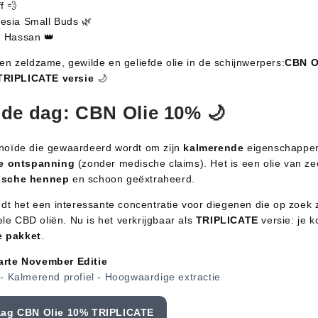
f 💨
sia Small Buds 🌿
 Hassan 👑
en zeldzame, gewilde en geliefde olie in de schijnwerpers:
CBN O
TRIPLICATE versie
🌙
de dag: CBN Olie 10% 🌙
noïde die gewaardeerd wordt om zijn
kalmerende
eigenschappen 
e ontspanning
(zonder medische claims). Het is een olie van zee
ische hennep
en schoon geëxtraheerd.
edt het een interessante concentratie voor diegenen die op zoek z
nele CBD oliën. Nu is het verkrijgbaar als
TRIPLICATE
versie: je 
je pakket
.
arte November Editie
- Kalmerend profiel - Hoogwaardige extractie
aag CBN Olie 10% TRIPLICATE