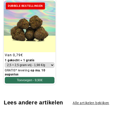
DUBBELE BESTELLINGEN
Gebruikelijke
Van
0,79€
prijs
1 gekocht = 1 gratis
GRATIS* levering
op ma. 10
augustus
Toevoegen -
9,90€
Lees andere artikelen
Alle artikelen bekijken