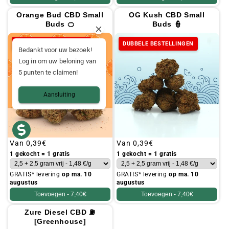
Orange Bud CBD Small
OG Kush CBD Small
Buds 🍊
Buds 👮
DUBBELE BESTELLINGEN
DUBBELE BESTELLINGEN
Bedankt voor uw bezoek!
Log in om uw beloning van
5 punten te claimen!
Aansluiting
Gebruikelijke
Van
0,39€
Gebruikelijke
Van
0,39€
prijs
prijs
1 gekocht = 1 gratis
1 gekocht = 1 gratis
GRATIS* levering
op ma. 10
GRATIS* levering
op ma. 10
augustus
augustus
Toevoegen -
7,40€
Toevoegen -
7,40€
Zure Diesel CBD ⛽
[Greenhouse]