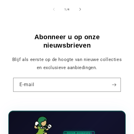
van
1
/
4
Abonneer u op onze
nieuwsbrieven
Blijf als eerste op de hoogte van nieuwe collecties
en exclusieve aanbiedingen.
E-mail
NIEUW VIDEOSPEL