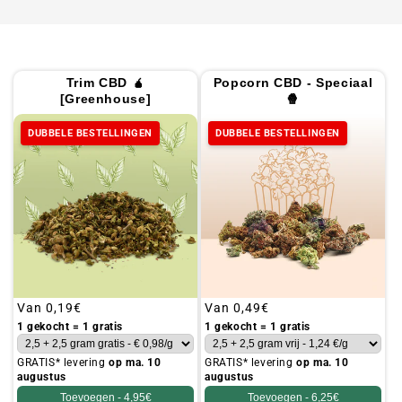
Trim CBD 🧉
Popcorn CBD - Speciaal
[Greenhouse]
🍿
DUBBELE BESTELLINGEN
DUBBELE BESTELLINGEN
Gebruikelijke
Van
0,19€
Gebruikelijke
Van
0,49€
prijs
prijs
1 gekocht = 1 gratis
1 gekocht = 1 gratis
GRATIS* levering
op ma. 10
GRATIS* levering
op ma. 10
augustus
augustus
Toevoegen -
4,95€
Toevoegen -
6,25€