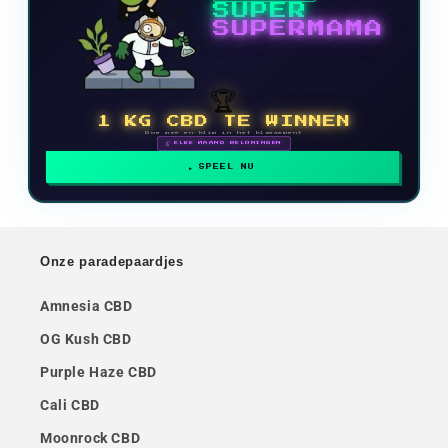
SUPER
SUPERMAMA
🏆
1 KG CBD TE WINNEN
Doe mee en klim in het klassement
🗓 ELKE MAAND BELONINGEN
SPEEL NU
Onze paradepaardjes
Amnesia CBD
OG Kush CBD
Purple Haze CBD
Cali CBD
Moonrock CBD