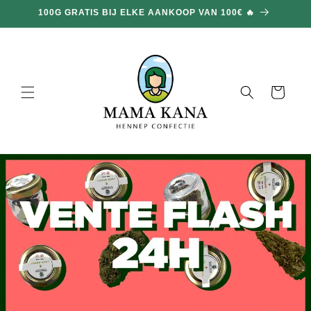
en
100G GRATIS BIJ ELKE AANKOOP VAN 100€ 🔥
doorgaan
naar
inhoud
Mand