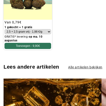
Gebruikelijke
Van
0,79€
prijs
1 gekocht = 1 gratis
GRATIS* levering
op ma. 10
augustus
Toevoegen -
9,90€
Lees andere artikelen
Alle artikelen bekijken