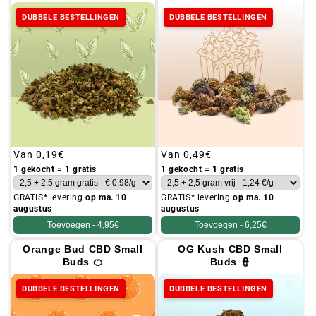
DUBBELE BESTELLINGEN
DUBBELE BESTELLINGEN
Gebruikelijke
Van
0,19€
Gebruikelijke
Van
0,49€
prijs
prijs
1 gekocht = 1 gratis
1 gekocht = 1 gratis
GRATIS* levering
op ma. 10
GRATIS* levering
op ma. 10
augustus
augustus
Toevoegen -
4,95€
Toevoegen -
6,25€
Orange Bud CBD Small
OG Kush CBD Small
Buds 🍊
Buds 👮
DUBBELE BESTELLINGEN
DUBBELE BESTELLINGEN