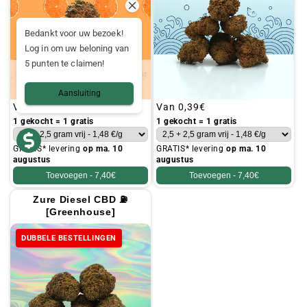
Bedankt voor uw bezoek!
Log in om uw beloning van
5 punten te claimen!
Aansluiting
Gebruikelijke
Van
0,39€
Gebruikelijke
Van
0,39€
prijs
prijs
1 gekocht = 1 gratis
1 gekocht = 1 gratis
GRATIS* levering
op ma. 10
GRATIS* levering
op ma. 10
augustus
augustus
Toevoegen -
7,40€
Toevoegen -
7,40€
Zure Diesel CBD ⛽
[Greenhouse]
DUBBELE BESTELLINGEN