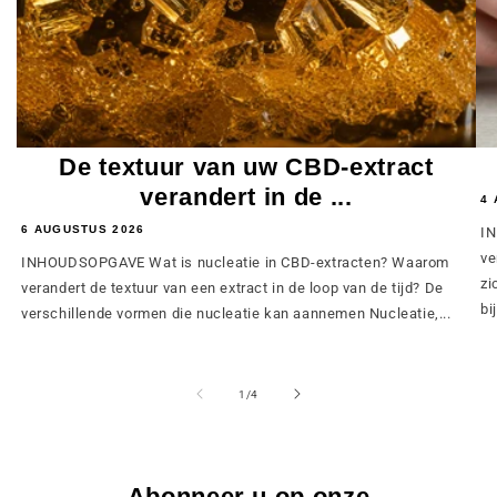
De textuur van uw CBD-extract
verandert in de ...
4 
6 AUGUSTUS 2026
IN
ve
INHOUDSOPGAVE Wat is nucleatie in CBD-extracten? Waarom
zi
verandert de textuur van een extract in de loop van de tijd? De
bij
verschillende vormen die nucleatie kan aannemen Nucleatie,...
van
1
/
4
Abonneer u op onze