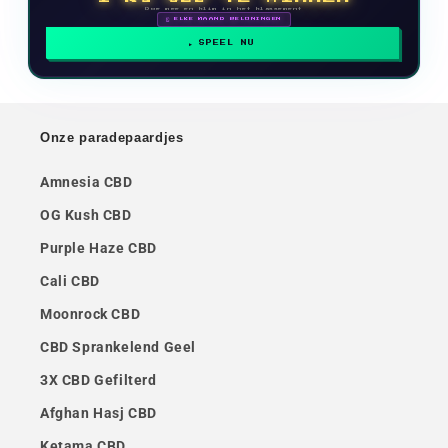
Doe mee en klim in het klassement
🗓 ELKE MAAND BELONINGEN
SPEEL NU
Onze paradepaardjes
Amnesia CBD
OG Kush CBD
Purple Haze CBD
Cali CBD
Moonrock CBD
CBD Sprankelend Geel
3X CBD Gefilterd
Afghan Hasj CBD
Ketama CBD