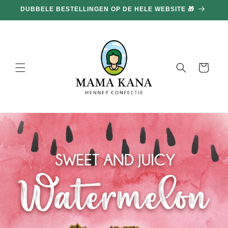
en
DUBBELE BESTELLINGEN OP DE HELE WEBSITE 🎁
doorgaan
naar
inhoud
Mand