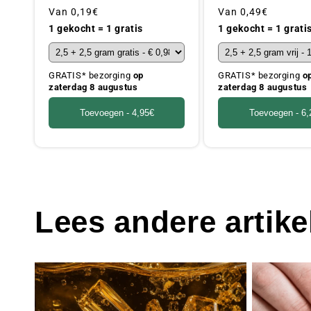
Gebruikelijke
Van
0,19€
Gebruikelijke
Van
0,49€
prijs
prijs
1 gekocht = 1 gratis
1 gekocht = 1 grati
GRATIS* bezorging
op
GRATIS* bezorging
o
zaterdag 8 augustus
zaterdag 8 augustus
Toevoegen -
4,95€
Toevoegen -
6,
Lees andere artike