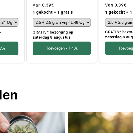
Gebruikelijke
Van
0,39€
Gebruikelijke
Van
0,39€
prijs
prijs
1 gekocht = 1
s
1 gekocht = 1 gratis
GRATIS* bezor
p
GRATIS* bezorging
op
zaterdag 8 au
zaterdag 8 augustus
Toevoeg
25€
Toevoegen -
7,40€
len