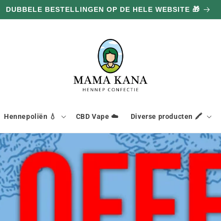
DUBBELE BESTELLINGEN OP DE HELE WEBSITE 🎁
Hennepoliën 💧
CBD Vape ☁️
Diverse producten 🖍️