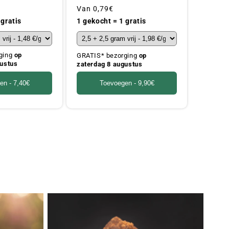
Gebruikelijke
Van
0,79€
prijs
 gratis
1 gekocht = 1 gratis
ging
op
GRATIS* bezorging
op
gustus
zaterdag 8 augustus
en -
7,40€
Toevoegen -
9,90€