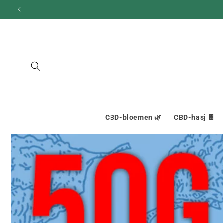
en
doorgaan
naar
inhoud
CBD-bloemen 🌿
CBD-hasj 🍫