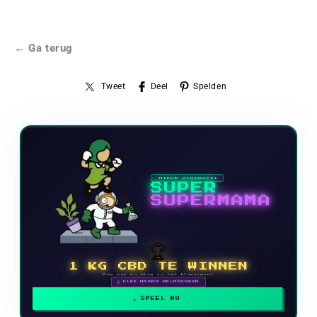
← Ga terug
Tweet
Deel
Spelden
NIEUW VIDEOSPEL
SUPER
SUPERMAMA
🏆
1 KG CBD TE WINNEN
Doe mee en klim in het klassement
🗓 ELKE MAAND BELONINGEN
SPEEL NU