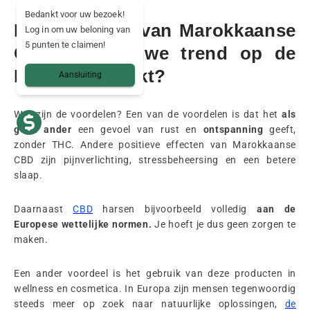
Bedankt voor uw bezoek!
De voordelen van Marokkaanse
Log in om uw beloning van
5 punten te claimen!
CBD: de nieuwe trend op de
Europese markt?
Aansluiting
Wat zijn de voordelen? Een van de voordelen is dat het
als
geen ander
een gevoel van rust en
ontspanning
geeft,
zonder THC. Andere positieve effecten van Marokkaanse
CBD zijn pijnverlichting, stressbeheersing en een betere
slaap.
Daarnaast
CBD
harsen bijvoorbeeld volledig
aan de
Europese wettelijke normen.
Je hoeft je dus geen zorgen te
maken.
Een ander voordeel is het gebruik van deze producten in
wellness en cosmetica. In Europa zijn mensen tegenwoordig
steeds meer op zoek naar natuurlijke oplossingen,
de