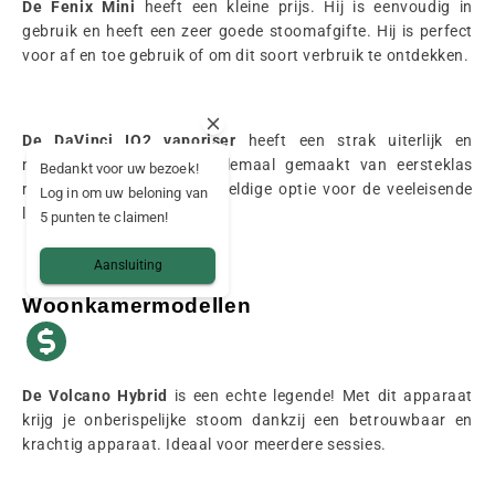
De
Fenix Mini
heeft een kleine prijs. Hij is eenvoudig in
gebruik en heeft een zeer goede stoomafgifte. Hij is perfect
voor af en toe gebruik of om dit soort verbruik te ontdekken.
De DaVinci IQ2 vaporiser
heeft een strak uiterlijk en
nauwkeurige bediening, allemaal gemaakt van eersteklas
Bedankt voor uw bezoek!
materialen. Het is een geweldige optie voor de veeleisende
Log in om uw beloning van
liefhebber.
5 punten te claimen!
Aansluiting
Woonkamermodellen
De Volcano Hybrid
is een echte legende! Met dit apparaat
krijg je onberispelijke stoom dankzij een betrouwbaar en
krachtig apparaat. Ideaal voor meerdere sessies.