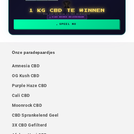
🏆
1 KG CBD TE WINNEN
Doe mee en klim in het klassement
🗓 ELKE MAAND BELONINGEN
SPEEL NU
Onze paradepaardjes
Amnesia CBD
OG Kush CBD
Purple Haze CBD
Cali CBD
Moonrock CBD
CBD Sprankelend Geel
3X CBD Gefilterd