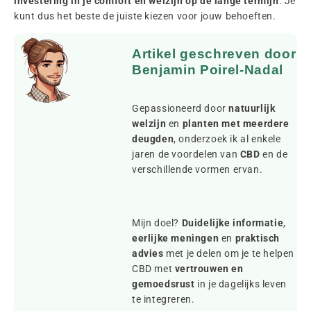
investering in je comfort en welzijn op de lange termijn
. Je
kunt dus het beste de juiste kiezen voor jouw behoeften.
Artikel geschreven door
Benjamin Poirel-Nadal
Gepassioneerd door
natuurlijk
welzijn
en
planten met meerdere
deugden
, onderzoek ik al enkele
jaren de voordelen van
CBD
en de
verschillende vormen ervan.
Mijn doel?
Duidelijke informatie
,
eerlijke meningen
en
praktisch
advies
met je delen om je te helpen
CBD met
vertrouwen en
gemoedsrust
in je dagelijks leven
te integreren.