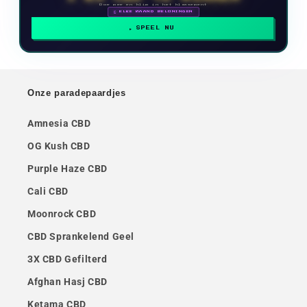
Doe mee en klim in het klassement
🗓 ELKE MAAND BELONINGEN
SPEEL NU
Onze paradepaardjes
Amnesia CBD
OG Kush CBD
Purple Haze CBD
Cali CBD
Moonrock CBD
CBD Sprankelend Geel
3X CBD Gefilterd
Afghan Hasj CBD
Ketama CBD