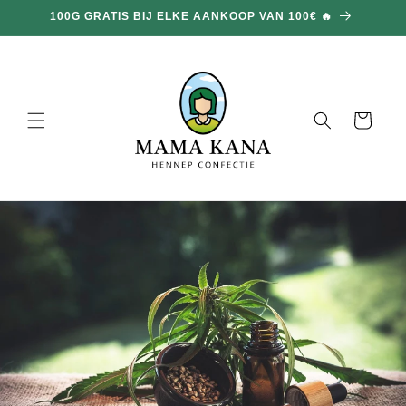
en
100G GRATIS BIJ ELKE AANKOOP VAN 100€ 🔥
doorgaan
naar
inhoud
Mand