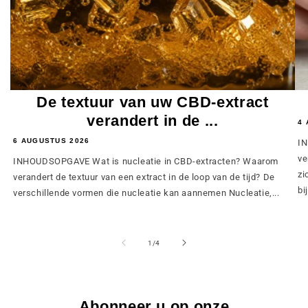
De textuur van uw CBD-extract
verandert in de ...
4 
6 AUGUSTUS 2026
IN
ve
INHOUDSOPGAVE Wat is nucleatie in CBD-extracten? Waarom
zi
verandert de textuur van een extract in de loop van de tijd? De
bij
verschillende vormen die nucleatie kan aannemen Nucleatie,...
van
1
/
4
Abonneer u op onze