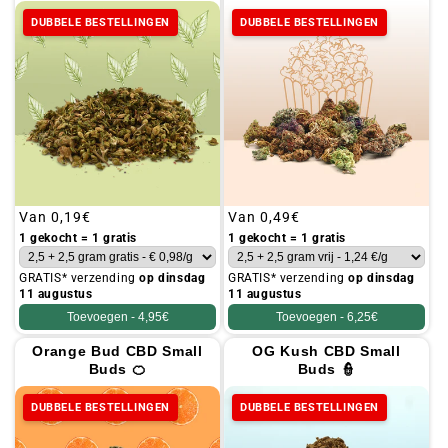
DUBBELE BESTELLINGEN
DUBBELE BESTELLINGEN
Gebruikelijke
Van
0,19€
Gebruikelijke
Van
0,49€
prijs
prijs
1 gekocht = 1 gratis
1 gekocht = 1 gratis
GRATIS* verzending
op dinsdag
GRATIS* verzending
op dinsdag
11 augustus
11 augustus
Toevoegen -
4,95€
Toevoegen -
6,25€
Orange Bud CBD Small
OG Kush CBD Small
Buds 🍊
Buds 👮
DUBBELE BESTELLINGEN
DUBBELE BESTELLINGEN