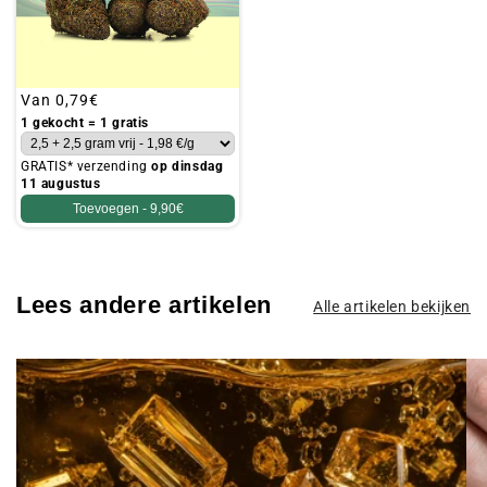
Gebruikelijke
Van
0,79€
prijs
1 gekocht = 1 gratis
GRATIS* verzending
op dinsdag
11 augustus
Toevoegen -
9,90€
Lees andere artikelen
Alle artikelen bekijken