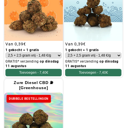
Gebruikelijke
Van
0,39€
Gebruikelijke
Van
0,39€
prijs
prijs
1 gekocht = 1 gratis
1 gekocht = 1 gratis
GRATIS* verzending
op dinsdag
GRATIS* verzending
op dinsdag
11 augustus
11 augustus
Toevoegen -
7,40€
Toevoegen -
7,40€
Zure Diesel CBD ⛽
[Greenhouse]
DUBBELE BESTELLINGEN