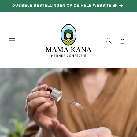
en
DUBBELE BESTELLINGEN OP DE HELE WEBSITE 🎁
doorgaan
naar
inhoud
Mand