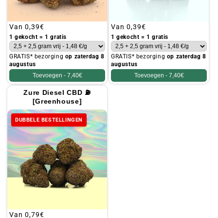
Gebruikelijke
Van
0,39€
Gebruikelijke
Van
0,39€
prijs
prijs
1 gekocht = 1 gratis
1 gekocht = 1 gratis
GRATIS* bezorging
op zaterdag 8
GRATIS* bezorging
op zaterdag 8
augustus
augustus
Toevoegen -
7,40€
Toevoegen -
7,40€
Zure Diesel CBD ⛽
[Greenhouse]
DUBBELE BESTELLINGEN
Gebruikelijke
Van
0,79€