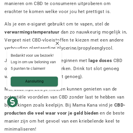
manieren om CBD te consumeren uitproberen om
erachter te komen welke voor jou het prettigst is.
Als je een e-sigaret gebruikt om te vapen, stel de
verwarmingstemperatuur
dan zo nauwkeurig mogelijk in
.
Vergeet niet CBD-vloeistoffen te kiezen met een andere
verhouding plantaardige glycerine/propyleenglycol.
Bedankt voor uw bezoek!
Je moet ook voorzichtig beginnen met
lage doses
CBD
Log in om uw beloning van
olie, en dan naar boven werken. Drink tot slot genoeg
5 punten te claimen!
water (we drinken vaak niet genoeg).
Aansluiting
Met deze tips zou je moeten kunnen genieten van de
potentiële voordelen van CBD zonder last te hebben van
bijwerkingen zoals keelpijn. Bij Mama Kana vind je
CBD-
producten die veel waar voor je geld bieden
en de beste
manier zijn om het gevoel van een kriebelende keel te
minimaliseren!