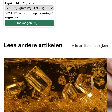
prijs
1 gekocht = 1 gratis
GRATIS* bezorging
op zaterdag 8
augustus
Toevoegen -
9,90€
Lees andere artikelen
Alle artikelen bekijken