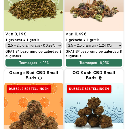
Gebruikelijke
Van
0,19€
Gebruikelijke
Van
0,49€
prijs
prijs
1 gekocht = 1 gratis
1 gekocht = 1 gratis
GRATIS* bezorging
op zaterdag 8
GRATIS* bezorging
op zaterdag 8
augustus
augustus
Toevoegen -
4,95€
Toevoegen -
6,25€
Orange Bud CBD Small
OG Kush CBD Small
Buds 🍊
Buds 👮
DUBBELE BESTELLINGEN
DUBBELE BESTELLINGEN