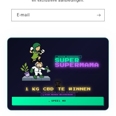
en exclusieve aanbiedingen.
E-mail
NIEUW VIDEOSPEL
SUPER
SUPERMAMA
🏆
1 KG CBD TE WINNEN
Doe mee en klim in het klassement
🗓 ELKE MAAND BELONINGEN
SPEEL NU