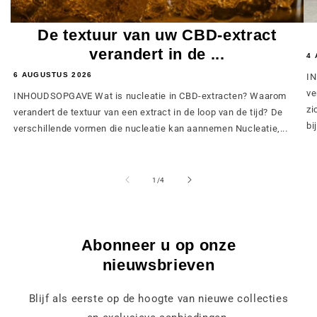
De textuur van uw CBD-extract
verandert in de ...
4 
6 AUGUSTUS 2026
IN
ve
INHOUDSOPGAVE Wat is nucleatie in CBD-extracten? Waarom
zi
verandert de textuur van een extract in de loop van de tijd? De
bij
verschillende vormen die nucleatie kan aannemen Nucleatie,...
van
1
/
4
Abonneer u op onze
nieuwsbrieven
Blijf als eerste op de hoogte van nieuwe collecties