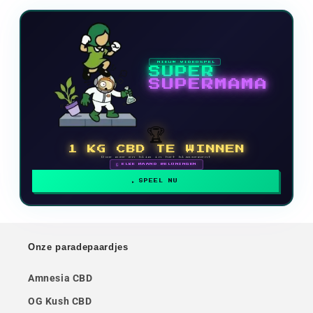
NIEUW VIDEOSPEL
SUPER
SUPERMAMA
🏆
1 KG CBD TE WINNEN
Doe mee en klim in het klassement
🗓 ELKE MAAND BELONINGEN
SPEEL NU
Onze paradepaardjes
Amnesia CBD
OG Kush CBD