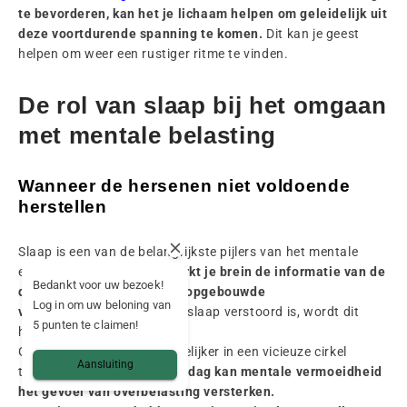
te bevorderen, kan het je lichaam helpen om geleidelijk uit
deze voortdurende spanning te komen.
Dit kan je geest
helpen om weer een rustiger ritme te vinden.
De rol van slaap bij het omgaan
met mentale belasting
Wanneer de hersenen niet voldoende
herstellen
Slaap is een van de belangrijkste pijlers van het mentale
evenwicht.
's Nachts verwerkt je brein de informatie van de
Bedankt voor uw bezoek!
dag en herstelt het van de opgebouwde
Log in om uw beloning van
vermoeidheid.
Wanneer de slaap verstoord is, wordt dit
5 punten te claimen!
herstel moeilijker.
Gedachten kunnen gemakkelijker in een vicieuze cirkel
Aansluiting
terechtkomen.
De volgende dag kan mentale vermoeidheid
het gevoel van overbelasting versterken.