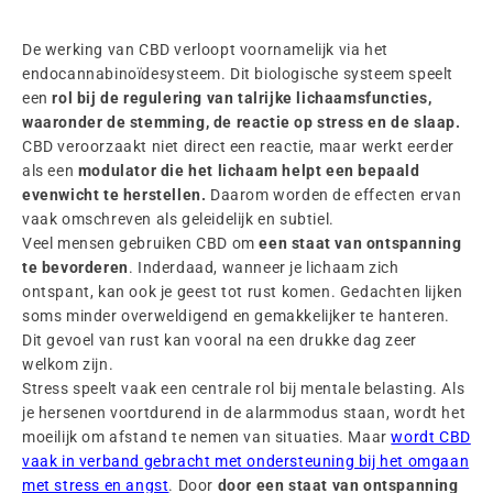
De werking van CBD verloopt voornamelijk via het
endocannabinoïdesysteem. Dit biologische systeem speelt
een
rol bij de regulering van talrijke lichaamsfuncties,
waaronder de stemming, de reactie op stress en de slaap.
CBD veroorzaakt niet direct een reactie, maar werkt eerder
als een
modulator die het lichaam helpt een bepaald
evenwicht te herstellen.
Daarom worden de effecten ervan
vaak omschreven als geleidelijk en subtiel.
Veel mensen gebruiken CBD om
een staat van ontspanning
te bevorderen
. Inderdaad, wanneer je lichaam zich
ontspant, kan ook je geest tot rust komen. Gedachten lijken
soms minder overweldigend en gemakkelijker te hanteren.
Dit gevoel van rust kan vooral na een drukke dag zeer
welkom zijn.
Stress speelt vaak een centrale rol bij mentale belasting. Als
je hersenen voortdurend in de alarmmodus staan, wordt het
moeilijk om afstand te nemen van situaties. Maar
wordt CBD
vaak in verband gebracht met ondersteuning bij het omgaan
met stress en angst
. Door
door een staat van ontspanning