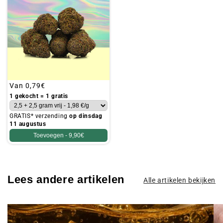
Gebruikelijke
Van
0,79€
prijs
1 gekocht = 1 gratis
GRATIS* verzending
op dinsdag
11 augustus
Toevoegen -
9,90€
Lees andere artikelen
Alle artikelen bekijken