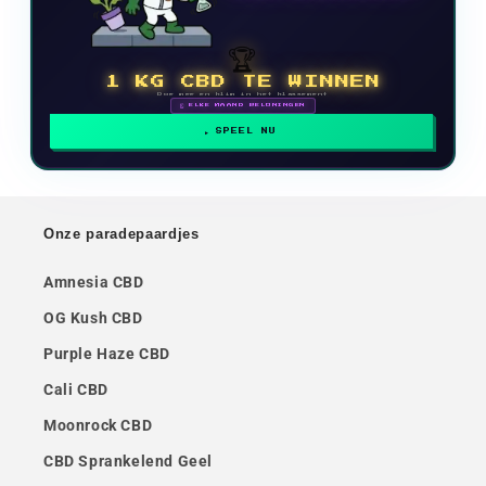
🏆
1 KG CBD TE WINNEN
Doe mee en klim in het klassement
🗓 ELKE MAAND BELONINGEN
SPEEL NU
Onze paradepaardjes
Amnesia CBD
OG Kush CBD
Purple Haze CBD
Cali CBD
Moonrock CBD
CBD Sprankelend Geel