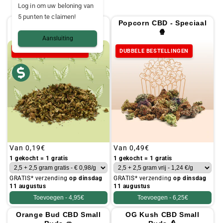
Log in om uw beloning van
5 punten te claimen!
Trim CBD 🧉
Popcorn CBD - Speciaal
[Greenhouse]
🍿
Aansluiting
DUBBELE BESTELLINGEN
DUBBELE BESTELLINGEN
Gebruikelijke
Van
0,19€
Gebruikelijke
Van
0,49€
prijs
prijs
1 gekocht = 1 gratis
1 gekocht = 1 gratis
GRATIS* verzending
op dinsdag
GRATIS* verzending
op dinsdag
11 augustus
11 augustus
Toevoegen -
4,95€
Toevoegen -
6,25€
Orange Bud CBD Small
OG Kush CBD Small