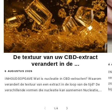
De textuur van uw CBD-extract
verandert in de ...
4 
6 AUGUSTUS 2026
IN
ve
INHOUDSOPGAVE Wat is nucleatie in CBD-extracten? Waarom
zi
verandert de textuur van een extract in de loop van de tijd? De
bij
verschillende vormen die nucleatie kan aannemen Nucleatie,...
van
1
/
4