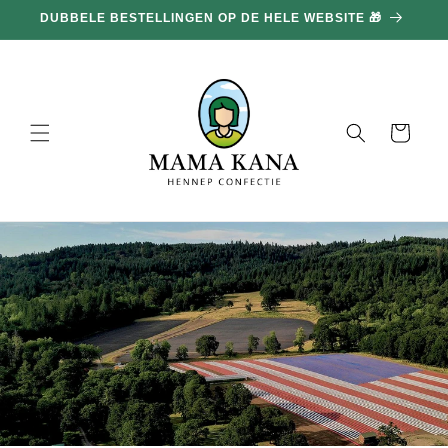
en
DUBBELE BESTELLINGEN OP DE HELE WEBSITE 🎁
doorgaan
naar
inhoud
Mand