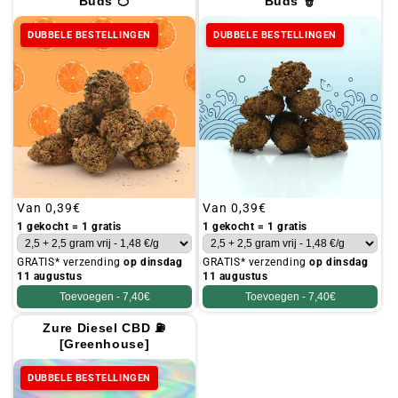
Buds 🍊
Buds 👮
DUBBELE BESTELLINGEN
DUBBELE BESTELLINGEN
Gebruikelijke
Van
0,39€
Gebruikelijke
Van
0,39€
prijs
prijs
1 gekocht = 1 gratis
1 gekocht = 1 gratis
GRATIS* verzending
op dinsdag
GRATIS* verzending
op dinsdag
11 augustus
11 augustus
Toevoegen -
7,40€
Toevoegen -
7,40€
Zure Diesel CBD ⛽
[Greenhouse]
DUBBELE BESTELLINGEN