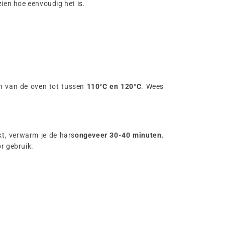
 zien hoe eenvoudig het is.
en van de oven tot tussen
110°C en 120°C
. Wees
kt, verwarm je de hars
ongeveer 30-40 minuten.
r gebruik.