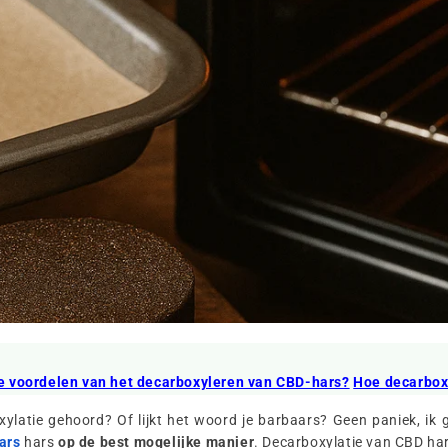
de voordelen van het decarboxyleren van CBD-hars?
Hoe decarbox
ylatie gehoord? Of lijkt het woord je barbaars? Geen paniek, ik
ars
hars
op de best mogelijke manier
. Decarboxylatie van CBD ha