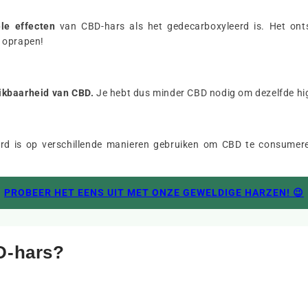
le effecten
van CBD-hars als het gedecarboxyleerd is. Het onts
t oprapen!
hikbaarheid van CBD.
Je hebt dus minder CBD nodig om dezelfde hig
rd is op verschillende manieren gebruiken om CBD te consumeren
PROBEER HET EENS UIT MET ONZE GEWELDIGE HARZEN! 😉
D-hars?