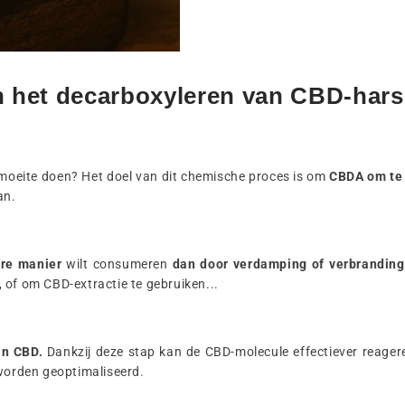
an het decarboxyleren van CBD-har
moeite doen? Het doel van dit chemische proces is om
CBDA om te 
an.
re manier
wilt consumeren
dan door verdamping of verbrandin
, of om CBD-extractie te gebruiken...
an CBD.
Dankzij deze stap kan de CBD-molecule effectiever reage
orden geoptimaliseerd.