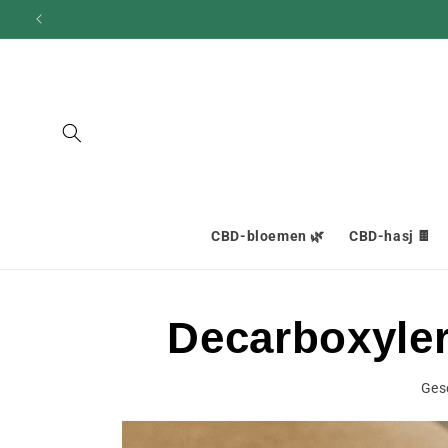
en
doorgaan
naar
inhoud
CBD-bloemen 🌿
CBD-hasj 🍫
Decarboxyler
Ges