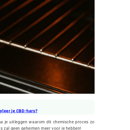
yleer je CBD-hars?
 ga je uitleggen waarom dit chemische proces zo
rs zal geen geheimen meer voor je hebben!