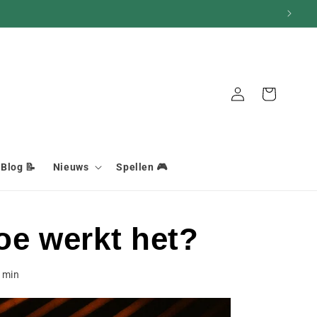
Mand
Aansluiting
Blog 📝
Nieuws
Spellen 🎮
oe werkt het?
min