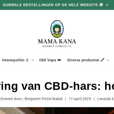
DUBBELE BESTELLINGEN OP DE HELE WEBSITE 🎁
Hennepoliën 💧
CBD Vape ☁️
Diverse producten 🖍️
ing van CBD-hars: h
chreven door :
Benjamin Poirel Nadal
|
17 april 2025
|
Leestijd
4