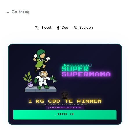
← Ga terug
Tweet
Deel
Spelden
NIEUW VIDEOSPEL
SUPER
SUPERMAMA
🏆
1 KG CBD TE WINNEN
Doe mee en klim in het klassement
🗓 ELKE MAAND BELONINGEN
SPEEL NU