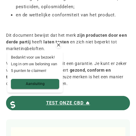
pesticiden, oplosmiddelen;
en de wettelijke conformiteit van het product.
Dit document bewijst dat het merk
zijn producten door een
derde partij
heeft
laten testen
en zich niet beperkt tot
marketingbeloften.
Bedankt voor uw bezoek!
Voor jou als consument is dit een garantie. Je kunt er zeker
Log in om uw beloning van
van zijn dat wat je consumeert
gezond, conform en
5 punten te claimen!
transparant
is. En voor serieuze merken is het een manier
om hun integriteit te bewijzen.
Aansluiting
TEST ONZE CBD 🔥