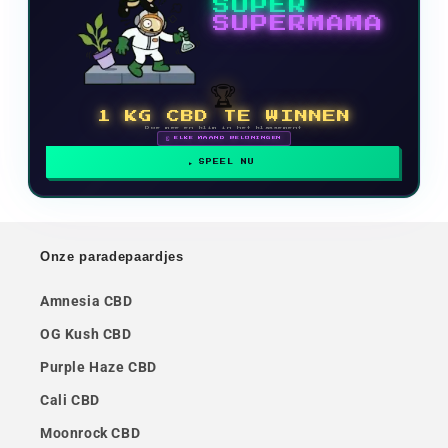
SUPER
SUPERMAMA
🏆
1 KG CBD TE WINNEN
Doe mee en klim in het klassement
🗓 ELKE MAAND BELONINGEN
SPEEL NU
Onze paradepaardjes
Amnesia CBD
OG Kush CBD
Purple Haze CBD
Cali CBD
Moonrock CBD