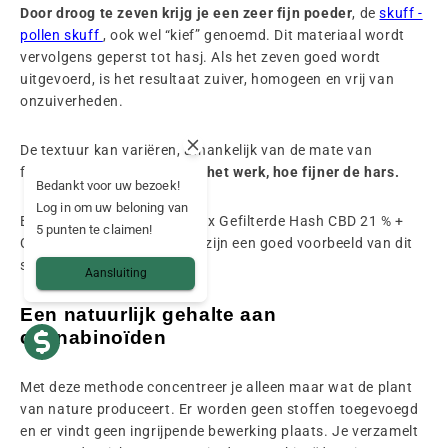
Door droog te zeven krijg je een zeer fijn poeder
, de
skuff -
pollen skuff
, ook wel “kief” genoemd. Dit materiaal wordt
vervolgens geperst tot hasj. Als het zeven goed wordt
uitgevoerd, is het resultaat zuiver, homogeen en vrij van
onzuiverheden.
De textuur kan variëren, afhankelijk van de mate van
filtratie.
Hoe nauwkeuriger het werk, hoe fijner de hars.
Bedankt voor uw bezoek!
Log in om uw beloning van
Bepaalde harsen, zoals de 3x Gefilterde Hash CBD 21 % +
5 punten te claimen!
CBG 23 % van Mama Kana, zijn een goed voorbeeld van dit
soort werk.
Aansluiting
Een natuurlijk gehalte aan
cannabinoïden
Met deze methode concentreer je alleen maar wat de plant
van nature produceert. Er worden geen stoffen toegevoegd
en er vindt geen ingrijpende bewerking plaats. Je verzamelt