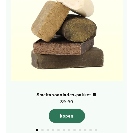
Smeltchocolades-pakket 🍫
39.90
kopen