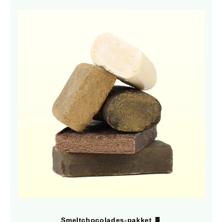
Smeltchocolades-pakket 🍫