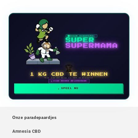
NIEUW VIDEOSPEL
SUPER
SUPERMAMA
🏆
1 KG CBD TE WINNEN
Doe mee en klim in het klassement
🗓 ELKE MAAND BELONINGEN
SPEEL NU
Onze paradepaardjes
Amnesia CBD