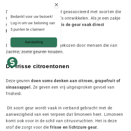
Dit soort geur wordt meestal geassocieerd met soorten die
Bedankt voor uw bezoek!
rijke en uitgesproken aroma’s ontwikkelen. Als je een zakje
Log in om uw beloning van
met fruitige bloemen opent,
is de geur vaak direct
5 punten te claimen!
herkenbaar.
Aansluiting
Deze soorten worden vaak gekozen door mensen die van
zachte, zoete geuren houden.
De frisse citroentonen
Deze geuren
doen soms denken aan citroen, grapefruit of
sinaasappel.
Ze geven een vrij uitgesproken gevoel van
frisheid.
Dit soort geur wordt vaak in verband gebracht met de
aanwezigheid van een terpeen dat limoneen heet. Limoneen
komt ook voor in de schil van citrusvruchten. Het is deze
stof die zorgt voor die
frisse en lichtzure geur.