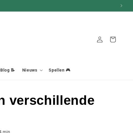
Aansluiting
Mand
Blog 📝
Nieuws
Spellen 🎮
 verschillende
4
min