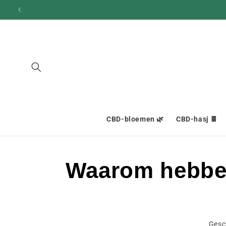
en
doorgaan
naar
inhoud
CBD-bloemen 🌿
CBD-hasj 🍫
Waarom hebben
Gesc