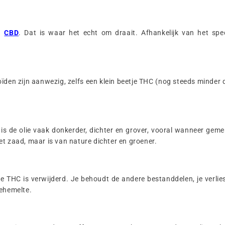
an
CBD
. Dat is waar het echt om draait. Afhankelijk van het spe
oïden zijn aanwezig, zelfs een klein beetje THC (nog steeds minder
, is de olie vaak donkerder, dichter en grover, vooral wanneer g
t zaad, maar is van nature dichter en groener.
de THC is verwijderd. Je behoudt de andere bestanddelen, je verlie
gehemelte.