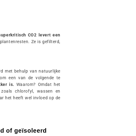
superkritisch CO2 levert een
plantenresten. Ze is gefilterd,
d met behulp van natuurlijke
k om een van de volgende te
ker is.
Waarom? Omdat het
zoals chlorofyl, wassen en
aar het heeft wel invloed op de
ed of geïsoleerd