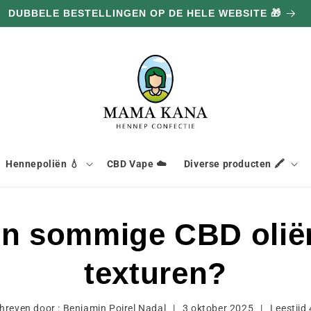
DUBBELE BESTELLINGEN OP DE HELE WEBSITE 🎁
Hennepoliën 💧
CBD Vape ☁️
Diverse producten 🖍️
 sommige CBD oliën
texturen?
hreven door :
Benjamin Poirel Nadal
|
3 oktober 2025
|
Leestijd