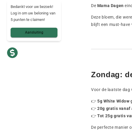
De
Mama Dagen
eind
Bedankt voor uw bezoek!
Log in om uw beloning van
Deze bloem, die were
5 punten te claimen!
blijft een must-have 
Aansluiting
Zondag: d
Voor de laatste dag 
👉
5g White Widow 
👉
20g gratis vanaf
👉
Tot 25g gratis v
De perfecte manier om