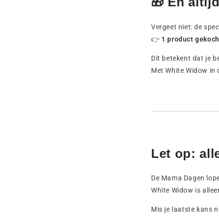
🎁 En alti
Vergeet niet: de spe
👉
1 product gekoc
Dit betekent dat je 
Met White Widow in d
Let op: al
De Mama Dagen lopen
White Widow is allee
Mis je laatste kans 