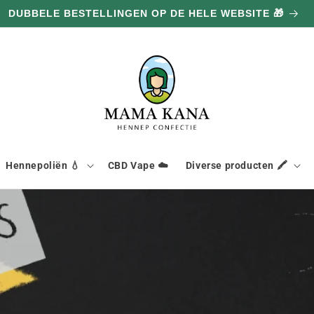
DUBBELE BESTELLINGEN OP DE HELE WEBSITE 🎁
Hennepoliën 💧
CBD Vape ☁️
Diverse producten 🖍️