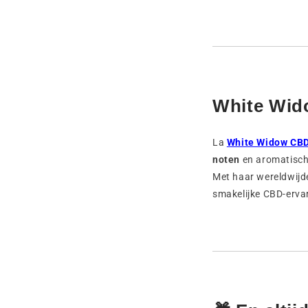
White Wido
La
White Widow CB
noten
en aromatisch
Met haar wereldwijde
smakelijke CBD-erva