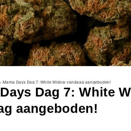
›
Mama Days Dag 7: White Widow vandaag aangeboden!
Days Dag 7: White 
ag aangeboden!