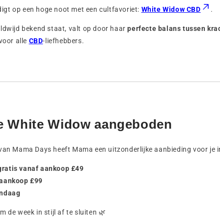
igt op een hoge noot met een cultfavoriet:
White Widow CBD
.
ldwijd bekend staat, valt op door haar
perfecte balans tussen kra
voor alle
CBD
-liefhebbers.
e White Widow aangeboden
van Mama Days heeft Mama een uitzonderlijke aanbieding voor je i
gratis vanaf aankoop £49
 aankoop £99
andaag
 de week in stijl af te sluiten 🌿