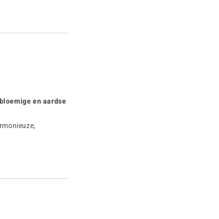
bloemige en aardse
armonieuze,