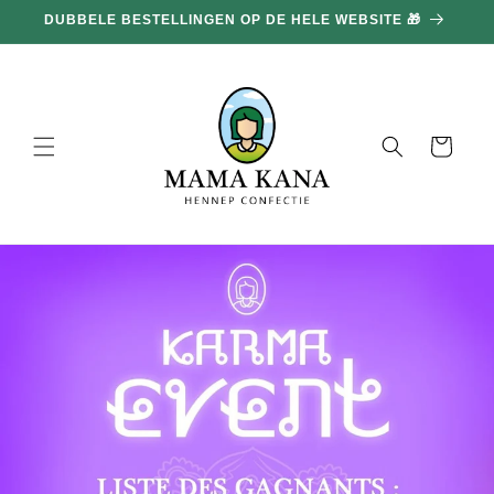
en
DUBBELE BESTELLINGEN OP DE HELE WEBSITE 🎁
doorgaan
naar
inhoud
Mand