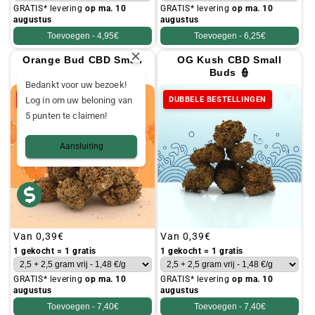
GRATIS* levering
op ma. 10
GRATIS* levering
op ma. 10
augustus
augustus
Toevoegen -
4,95€
Toevoegen -
6,25€
Orange Bud CBD Small
OG Kush CBD Small
Buds 🍊
Buds 👮
Bedankt voor uw bezoek!
Log in om uw beloning van
DUBBELE BESTELLINGEN
DUBBELE BESTELLINGEN
5 punten te claimen!
Aansluiting
Gebruikelijke
Van
0,39€
Gebruikelijke
Van
0,39€
prijs
prijs
1 gekocht = 1 gratis
1 gekocht = 1 gratis
GRATIS* levering
op ma. 10
GRATIS* levering
op ma. 10
augustus
augustus
Toevoegen -
7,40€
Toevoegen -
7,40€