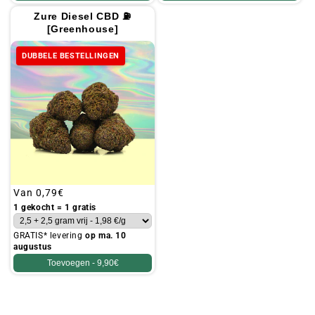
Zure Diesel CBD ⛽
[Greenhouse]
DUBBELE BESTELLINGEN
Gebruikelijke
Van
0,79€
prijs
1 gekocht = 1 gratis
GRATIS* levering
op ma. 10
augustus
Toevoegen -
9,90€