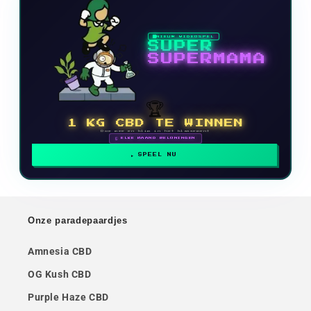
NIEUW VIDEOSPEL
SUPER
SUPERMAMA
🏆
1 KG CBD TE WINNEN
Doe mee en klim in het klassement
🗓 ELKE MAAND BELONINGEN
SPEEL NU
Onze paradepaardjes
Amnesia CBD
OG Kush CBD
Purple Haze CBD