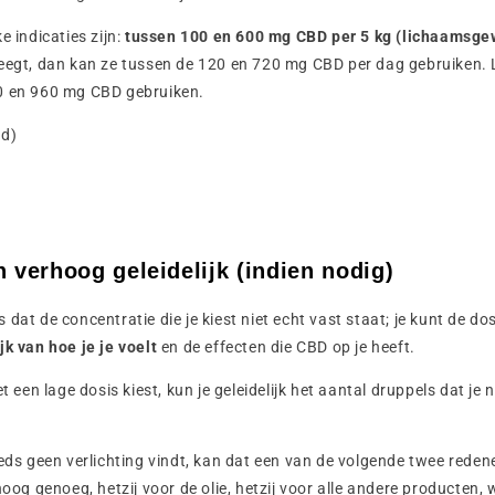
e indicaties zijn:
tussen 100 en 600 mg CBD per 5 kg (lichaamsge
eegt, dan kan ze tussen de 120 en 720 mg CBD per dag gebruiken. 
0 en 960 mg CBD gebruiken.
nd)
n verhoog geleidelijk (indien nodig)
dat de concentratie die je kiest niet echt vast staat; je kunt de dos
jk van hoe je je voelt
en de effecten die CBD op je heeft.
et een lage dosis kiest, kun je geleidelijk het aantal druppels dat je 
eeds geen verlichting vindt, kan dat een van de volgende twee rede
 hoog genoeg, hetzij voor de olie, hetzij voor alle andere producte