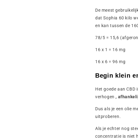
De meest gebruikelijk
dat Sophia 60 kilo w
en kan tussen de 16
78/5 = 15,6 (afgero
16 x 1 = 16 mg
16 x 6 = 96 mg
Begin klein e
Het goede aan CBD is 
verhogen
, afhankeli
Dus als je een olie m
uitproberen.
Als je echter nog st
concentratie is niet