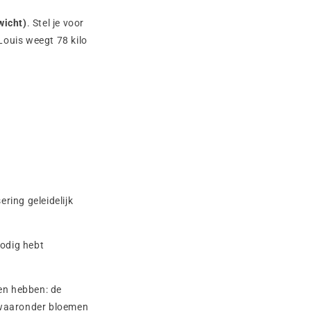
wicht)
. Stel je voor
Louis weegt 78 kilo
ering geleidelijk
nodig hebt
nen hebben: de
n, waaronder bloemen