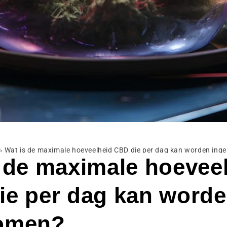
›
Wat is de maximale hoeveelheid CBD die per dag kan worden in
 de maximale hoevee
ie per dag kan word
omen?