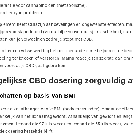
olerantie voor cannabinoïden (metabolisme),
t en het type probleem.
pplement heeft CBD zijn aanbevelingen en ongewenste effecten, m
rijgen van slaperigheid (vooral bij een overdosis), misselijkheid, da
cten kun je verwachten zodra je stopt met CBD.
an het een wisselwerking hebben met andere medicijnen en de beo
eling tenietdoen of verstoren. Mama raadt je ten zeerste aan om m
en voordat je CBD gaat gebruiken.
gelijkse CBD dosering zorgvuldig a
chatten op basis van BMI
osering zal afhangen van je BMI (body mass index), omdat de effec
ankelijk van het lichaamsgewicht. Afhankelijk van gewicht en leng
nemen. Iemand die 97 kilo weegt en iemand die 55 kilo weegt, zulle
de dosering hetzelfde blijft.