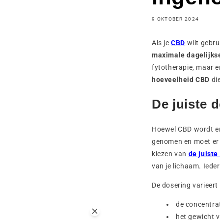
9 OKTOBER 2024
Als je
CBD
wilt gebru
maximale dagelijks
fytotherapie, maar e
hoeveelheid CBD
die
De juiste 
Hoewel CBD wordt er
genomen en moet er 
kiezen van
de juiste
van je lichaam. Iede
De dosering varieert 
de concentra
het gewicht 