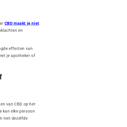
aar
CBD maakt je niet
rmklachten en
ogde effecten van
et je apotheker of
f
ten van CBD op het
te kan elke persoon
n niet dezelfde