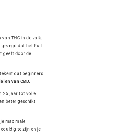
n van THC in de valk.
t gezegd dat het Full
t geeft door de
tekent dat beginners
delen van CBD.
25 jaar tot volle
n beter geschikt
e je maximale
duldig te zijn en je