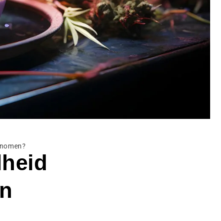
genomen?
lheid
en