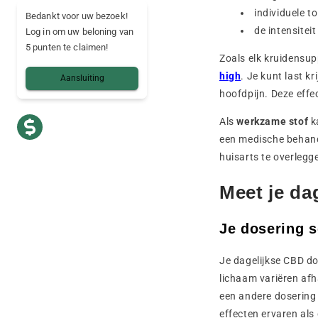
individuele t
Bedankt voor uw bezoek!
de intensitei
Log in om uw beloning van
5 punten te claimen!
Zoals elk kruidensu
high
. Je kunt last k
Aansluiting
hoofdpijn. Deze effe
Als
werkzame stof
k
een medische behand
huisarts te overlegg
Meet je da
Je dosering s
Je dagelijkse CBD d
lichaam variëren afh
een andere dosering 
effecten ervaren als 