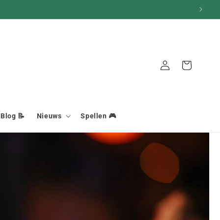
Aansluiting
Mand
Blog 📝
Nieuws
Spellen 🎮