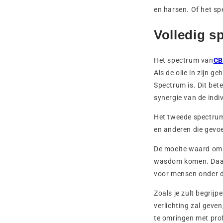
en harsen. Of het spe
Volledig s
Het spectrum van
CB
Als de olie in zijn g
Spectrum is. Dit bet
synergie van de indiv
Het tweede spectrum
en anderen die gevoe
De moeite waard om t
wasdom komen. Daaro
voor mensen onder d
Zoals je zult begrij
verlichting zal geven
te omringen met prof