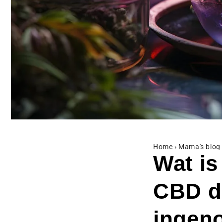
Home
›
Mama's blog
Wat is
CBD d
ingen