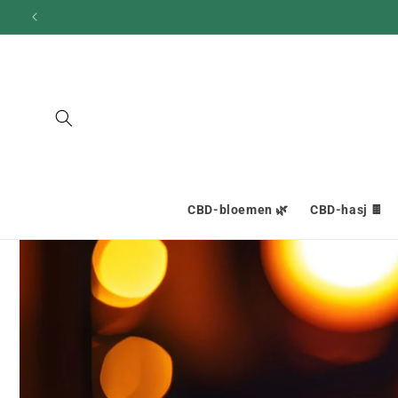
en
doorgaan
naar
inhoud
CBD-bloemen 🌿
CBD-hasj 🍫