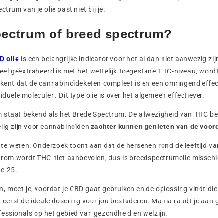
ctrum van je olie past niet bij je.
pectrum of breed spectrum?
D olie
is een belangrijke indicator voor het al dan niet aanwezig zij
eheel geëxtraheerd is met het wettelijk toegestane THC-niveau, word
ekent dat de cannabinoïdeketen compleet is en een omringend effec
iduele moleculen. Dit type olie is over het algemeen effectiever.
 staat bekend als het Brede Spectrum. De afwezigheid van THC be
lig zijn voor cannabinoïden
zachter kunnen genieten van de voor
e weten: Onderzoek toont aan dat de hersenen rond de leeftijd van 
m wordt THC niet aanbevolen, dus is breedspectrumolie misschie
e 25.
pen, moet je, voordat je CBD gaat gebruiken en de oplossing vindt di
, eerst de ideale dosering voor jou bestuderen. Mama raadt je aan ge
essionals op het gebied van gezondheid en welzijn.