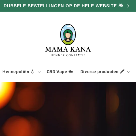
DUBBELE BESTELLINGEN OP DE HELE WEBSITE 🎁
Hennepoliën 💧
CBD Vape ☁️
Diverse producten 🖍️