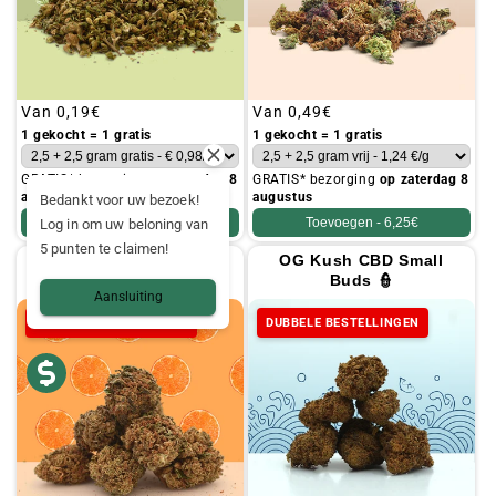
Gebruikelijke
Van
0,19€
Gebruikelijke
Van
0,49€
prijs
prijs
1 gekocht = 1 gratis
1 gekocht = 1 gratis
GRATIS* bezorging
op zaterdag 8
GRATIS* bezorging
op zaterdag 8
augustus
augustus
Bedankt voor uw bezoek!
Toevoegen -
4,95€
Toevoegen -
6,25€
Log in om uw beloning van
5 punten te claimen!
Orange Bud CBD Small
OG Kush CBD Small
Buds 🍊
Buds 👮
Aansluiting
DUBBELE BESTELLINGEN
DUBBELE BESTELLINGEN