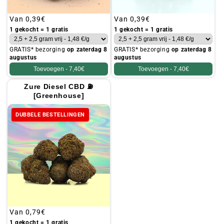
Gebruikelijke
Van
0,39€
Gebruikelijke
Van
0,39€
prijs
prijs
1 gekocht = 1 gratis
1 gekocht = 1 gratis
GRATIS* bezorging
op zaterdag 8
GRATIS* bezorging
op zaterdag 8
augustus
augustus
Toevoegen -
7,40€
Toevoegen -
7,40€
Zure Diesel CBD ⛽
[Greenhouse]
DUBBELE BESTELLINGEN
Gebruikelijke
Van
0,79€
prijs
1 gekocht = 1 gratis