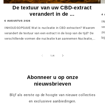
De textuur van uw CBD-extract
verandert in de ...
4 
6 AUGUSTUS 2026
IN
ve
INHOUDSOPGAVE Wat is nucleatie in CBD-extracten? Waarom
zi
verandert de textuur van een extract in de loop van de tijd? De
bij
verschillende vormen die nucleatie kan aannemen Nucleatie,...
van
1
/
4
Abonneer u op onze
nieuwsbrieven
Blijf als eerste op de hoogte van nieuwe collecties
en exclusieve aanbiedingen.