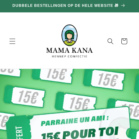
en
DUBBELE BESTELLINGEN OP DE HELE WEBSITE 🎁
doorgaan
naar
inhoud
Mand