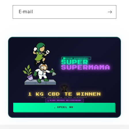
E-mail
NIEUW VIDEOSPEL
SUPER
SUPERMAMA
🏆
1 KG CBD TE WINNEN
Doe mee en klim in het klassement
🗓 ELKE MAAND BELONINGEN
SPEEL NU