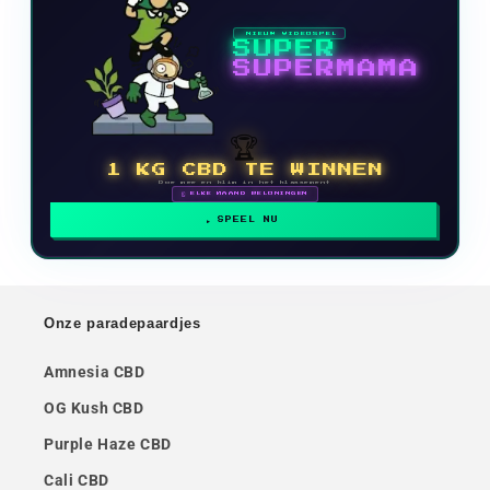
NIEUW VIDEOSPEL
SUPER
SUPERMAMA
🏆
1 KG CBD TE WINNEN
Doe mee en klim in het klassement
🗓 ELKE MAAND BELONINGEN
SPEEL NU
Onze paradepaardjes
Amnesia CBD
OG Kush CBD
Purple Haze CBD
Cali CBD