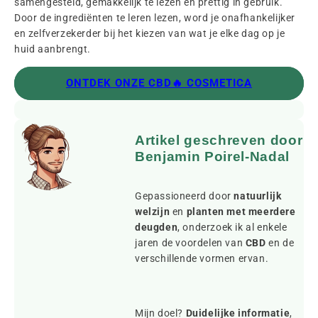
samengesteld, gemakkelijk te lezen en prettig in gebruik.
Door de ingrediënten te leren lezen, word je onafhankelijker
en zelfverzekerder bij het kiezen van wat je elke dag op je
huid aanbrengt.
ONTDEK ONZE CBD🔥 COSMETICA
Artikel geschreven door
Benjamin Poirel-Nadal
Gepassioneerd door
natuurlijk
welzijn
en
planten met meerdere
deugden
, onderzoek ik al enkele
jaren de voordelen van
CBD
en de
verschillende vormen ervan.
Mijn doel?
Duidelijke informatie
,