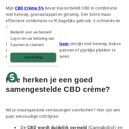
Mijn
CBD Crème 5%
bevat bijvoorbeeld CBD in combinatie
met hennep, granaatappel en ginseng. Een lichte maar
effectieve combinatie voor dagelijks gebruik, 's ochtends en
's avonds.
Bedankt voor uw bezoek!
Log in om uw beloning van
Ik bied ook een
30% CBD Balsem
verrijkt met hennep, kokos
5 punten te claimen!
en bijenwas, perfect om gespannen of pijnlijke plekken te
masseren en de huid te kalmeren.
Aansluiting
Hoe herken je een goed
samengestelde CBD crème?
Wil je onaangename verrassingen voorkomen? Hier zijn een
paar eenvoudige richtlijnen:
De
CBD wordt duidelijk vermeld
(Cannabidiol) en