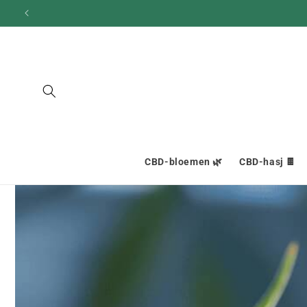
en
doorgaan
naar
inhoud
CBD-bloemen 🌿
CBD-hasj 🍫