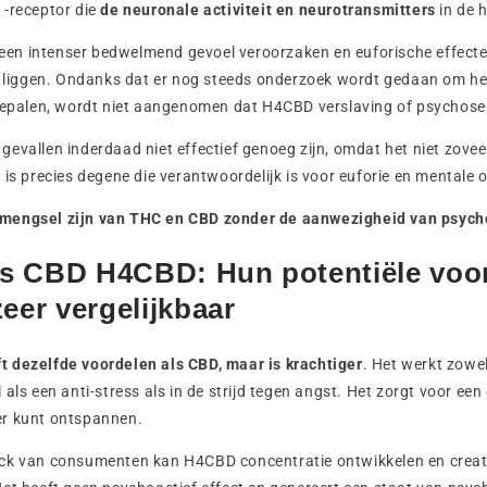
-receptor die
de neuronale activiteit en neurotransmitters
in de 
n intenser bedwelmend gevoel veroorzaken en euforische effecte
HC liggen. Ondanks dat er nog steeds onderzoek wordt gedaan om h
 bepalen, wordt niet aangenomen dat H4CBD verslaving of psychose
evallen inderdaad niet effectief genoeg zijn, omdat het niet zoveel 
 is precies degene die verantwoordelijk is voor euforie en mentale
mengsel zijn van THC en CBD zonder de aanwezigheid van psyc
s CBD H4CBD: Hun potentiële voor
 zeer vergelijkbaar
 dezelfde voordelen als CBD, maar is krachtiger
. Het werkt zowe
als een anti-stress als in de strijd tegen angst. Het zorgt voor een
r kunt ontspannen.
ck van consumenten kan H4CBD concentratie ontwikkelen en creati