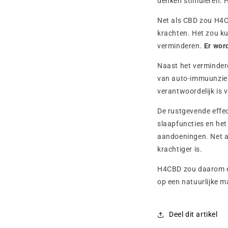
denken stimuleren. H
Net als CBD zou H4
krachten. Het zou ku
verminderen.
Er wor
Naast het vermindere
van auto-immuunziek
verantwoordelijk is
De rustgevende effec
slaapfuncties en he
aandoeningen. Net 
krachtiger is.
H4CBD zou daarom een
op een natuurlijke m
Deel dit artikel