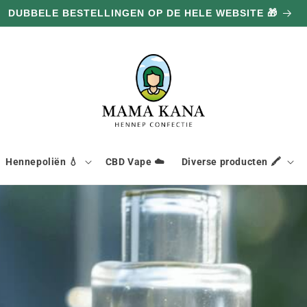
DUBBELE BESTELLINGEN OP DE HELE WEBSITE 🎁
Hennepoliën 💧
CBD Vape ☁️
Diverse producten 🖍️