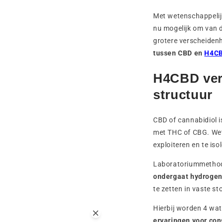
Met wetenschappelijk
nu mogelijk om van 
grotere verscheiden
tussen CBD en
H4CB
H4CBD ver
structuur
CBD of cannabidiol i
met THC of CBG. Wet
exploiteren en te is
Laboratoriummethod
ondergaat hydrogen
te zetten in vaste s
Hierbij worden 4 wa
ervaringen voor co