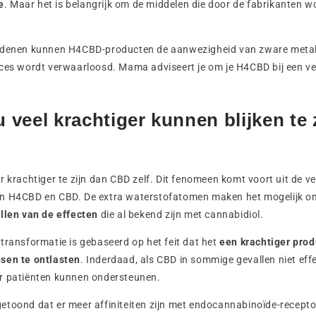
e
. Maar het is belangrijk om de middelen die door de fabrikanten w
redenen kunnen H4CBD-producten de aanwezigheid van zware metal
oces wordt verwaarloosd. Mama adviseert je om je H4CBD bij een ve
veel krachtiger kunnen blijken te 
r krachtiger te zijn dan CBD zelf. Dit fenomeen komt voort uit de ve
en H4CBD en CBD. De extra waterstofatomen maken het mogelijk 
illen van de effecten
die al bekend zijn met cannabidiol.
transformatie is gebaseerd op het feit dat het
een krachtiger prod
sen te ontlasten
. Inderdaad, als CBD in sommige gevallen niet eff
r patiënten kunnen ondersteunen.
toond dat er meer affiniteiten zijn met endocannabinoïde-receptor