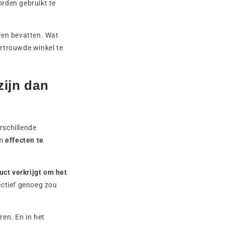
orden gebruikt te
en bevatten. Wat
rtrouwde winkel te
zijn dan
rschillende
om
effecten te
uct verkrijgt om het
ectief genoeg zou
en. En in het