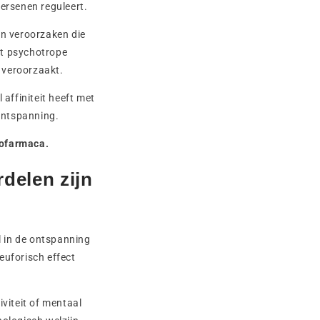
hersenen reguleert.
n veroorzaken die
et psychotrope
 veroorzaakt.
affiniteit heeft met
 ontspanning.
hofarmaca.
delen zijn
l in de ontspanning
 euforisch effect
viteit of mentaal