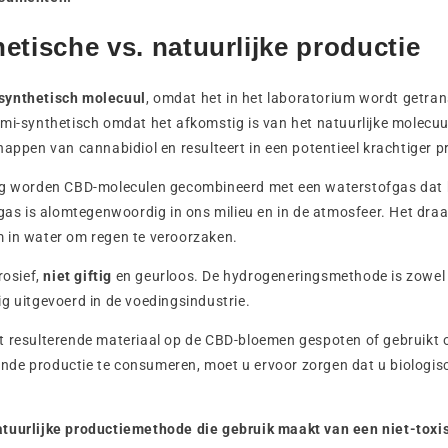
etische vs. natuurlijke productie
synthetisch molecuul
, omdat het in het laboratorium wordt getra
mi-synthetisch omdat het afkomstig is van het natuurlijke molecuu
happen van cannabidiol en resulteert in een potentieel krachtiger p
ng worden CBD-moleculen gecombineerd met een waterstofgas dat 
 gas is alomtegenwoordig in ons milieu en in de atmosfeer. Het draa
 in water om regen te veroorzaken.
rosief,
niet giftig
en geurloos. De hydrogeneringsmethode is zowel g
g uitgevoerd in de voedingsindustrie.
t resulterende materiaal op de CBD-bloemen gespoten of gebruikt o
de productie te consumeren, moet u ervoor zorgen dat u biologis
tuurlijke productiemethode die gebruik maakt van een niet-toxi