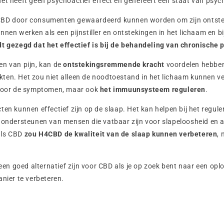
et heeft geen psychoactief effect en genereert een staat van psych
CBD door consumenten gewaardeerd kunnen worden om zijn onts
nnen werken als een pijnstiller en ontstekingen in het lichaam en bi
dt gezegd dat het effectief is bij de behandeling van chronische p
n van pijn, kan de
ontstekingsremmende kracht
voordelen hebben 
ten. Het zou niet alleen de noodtoestand in het lichaam kunnen ve
 voor de symptomen, maar ook
het immuunsysteem reguleren
.
ten kunnen effectief zijn op de slaap. Het kan helpen bij het regul
t ondersteunen van mensen die vatbaar zijn voor slapeloosheid en 
als CBD
zou H4CBD de kwaliteit van de slaap kunnen verbeteren
, 
 goed alternatief zijn voor CBD als je op zoek bent naar een oplo
anier te verbeteren.