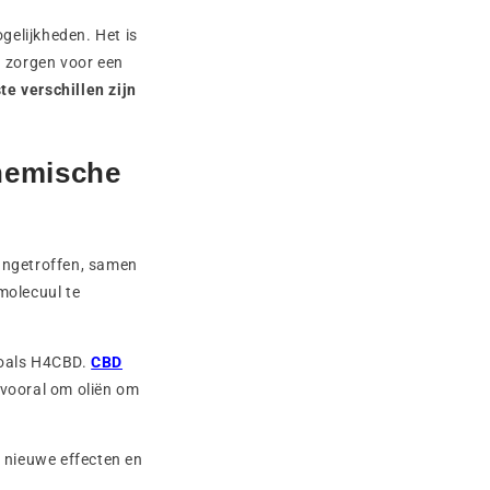
gelijkheden. Het is
 zorgen voor een
te verschillen zijn
hemische
aangetroffen, samen
molecuul te
zoals H4CBD.
CBD
 vooral om oliën om
 nieuwe effecten en