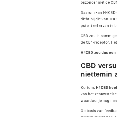
bijzonder met de CB1
Daarom kan H4CBD ee
dicht bij die van T
potentieel ervan te
CBD zou in sommige g
de CB1-receptor. Het
H4CBD zou dus een 
CBD versu
niettemin
Kortom,
H4CBD heeft
van het zenuwstelsel 
waardoor je nog mee
Op basis van feedba