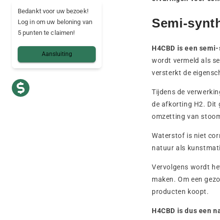
Bedankt voor uw bezoek!
Semi-synth
Log in om uw beloning van
5 punten te claimen!
H4CBD is een semi-
Aansluiting
wordt vermeld als se
versterkt de eigensc
Tijdens de verwerki
de afkorting H2. Dit
omzetting van stoom
Waterstof is niet cor
natuur als kunstmati
Vervolgens wordt he
maken. Om een gezon
producten koopt.
H4CBD is dus een na