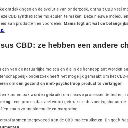
e ontdekkingen en de evolutie van onderzoek, onthult CBD veel mo
deze CBD synthetische moleculen te maken. Deze nieuwe moleculen
heid aan producten en voordelen.
Mama legt uit wat de belangrijks
D.
sus CBD: ze hebben een andere c
s een van de natuurlijke moleculen die in de hennepplant worden 
enschappelijk onderzoek heeft het mogelijk gemaakt om het CBD-
oleren om
een gezond en niet-psychotroop product te verkrijgen
.
en kunnen ook worden gebruikt om nieuwe processen te testen, 
ering
- een proces dat veel wordt gebruikt in de voedingsindustrie,
toffen zoals zonnebloemolie en margarine.
terstofatomen toegevoegd aan de CBD-molecuulketen. En geeft het
nsumenten.