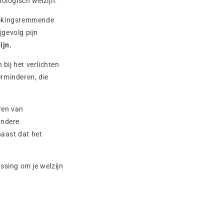
ologisch welzijn.
tekingsremmende
jgevolg pijn
ijn.
bij het verlichten
rminderen, die
eren van
andere
naast dat het
ssing om je welzijn