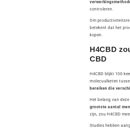
verwerkingsmethod
controleren.
Om productiviteits
betekent dat het pr
kopen.
H4CBD zou 
CBD
H4CBD blijkt 100 kee
molecuulketen tuss
bereiken die versch
Het belang van deze 
grootste aantal men
zijn, zou H4CBD mee
Studies hebben aange