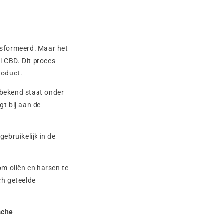
nsformeerd. Maar het
l CBD. Dit proces
roduct.
bekend staat onder
gt bij aan de
ebruikelijk in de
m oliën en harsen te
ch geteelde
sche