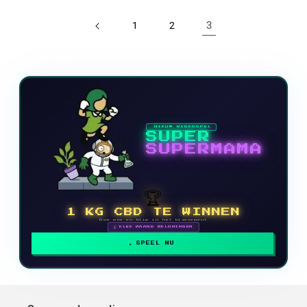
3
1
2
NIEUW VIDEOSPEL
SUPER
SUPERMAMA
🏆
1 KG CBD TE WINNEN
Doe mee en klim in het klassement
🗓 ELKE MAAND BELONINGEN
SPEEL NU