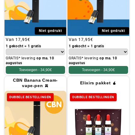
Niet gedrukt
Niet gedrukt
Gebruikelijke
Van
17,95€
Gebruikelijke
Van
17,95€
prijs
prijs
1 gekocht = 1 gratis
1 gekocht = 1 gratis
GRATIS* levering
op ma. 10
GRATIS* levering
op ma. 10
augustus
augustus
Toevoegen -
34,90€
Toevoegen -
34,90€
CBN Banana Cream-
Elixirs pakket 🧉
vape-pen 🍌
DUBBELE BESTELLINGEN
DUBBELE BESTELLINGEN