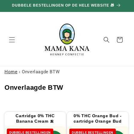
en
DUBBELE BESTELLINGEN OP DE HELE WEBSITE 🎁
doorgaan
naar
inhoud
Mand
Home
›
Onverlaagde BTW
C
Onverlaagde BTW
o
l
l
Cartridge 0% THC
0% THC Orange Bud -
e
Banana Cream 🍌
cartridge Orange Bud
c
DUBBELE BESTELLINGEN
DUBBELE BESTELLINGEN