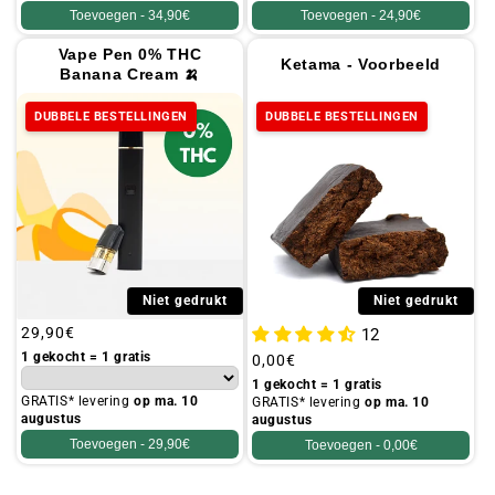
Toevoegen -
34,90€
Toevoegen -
24,90€
Vape Pen 0% THC
Ketama - Voorbeeld
Banana Cream 🍌
DUBBELE BESTELLINGEN
DUBBELE BESTELLINGEN
Niet gedrukt
Niet gedrukt
Gebruikelijke
29,90€
12
prijs
1 gekocht = 1 gratis
Gebruikelijke
0,00€
prijs
1 gekocht = 1 gratis
GRATIS* levering
op ma. 10
GRATIS* levering
op ma. 10
augustus
augustus
Toevoegen -
29,90€
Toevoegen -
0,00€