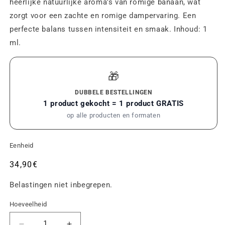
heerlijke natuurlijke aroma’s van romige banaan, wat
zorgt voor een zachte en romige dampervaring. Een
perfecte balans tussen intensiteit en smaak. Inhoud: 1
ml.
🎁
DUBBELE BESTELLINGEN
1 product gekocht = 1 product GRATIS
op alle producten en formaten
Eenheid
Gebruikelijke
34,90€
prijs
Belastingen niet inbegrepen.
Hoeveelheid