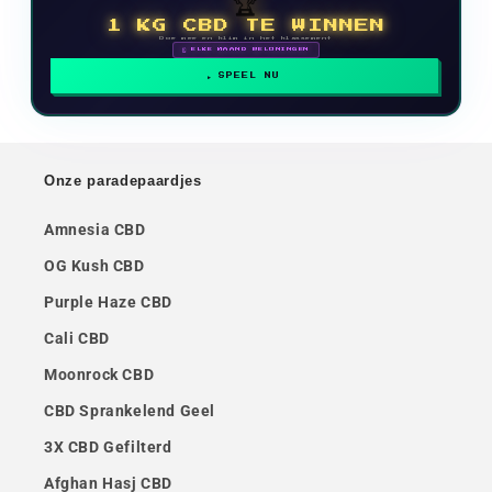
🏆
1 KG CBD TE WINNEN
Doe mee en klim in het klassement
🗓 ELKE MAAND BELONINGEN
SPEEL NU
Onze paradepaardjes
Amnesia CBD
OG Kush CBD
Purple Haze CBD
Cali CBD
Moonrock CBD
CBD Sprankelend Geel
3X CBD Gefilterd
Afghan Hasj CBD