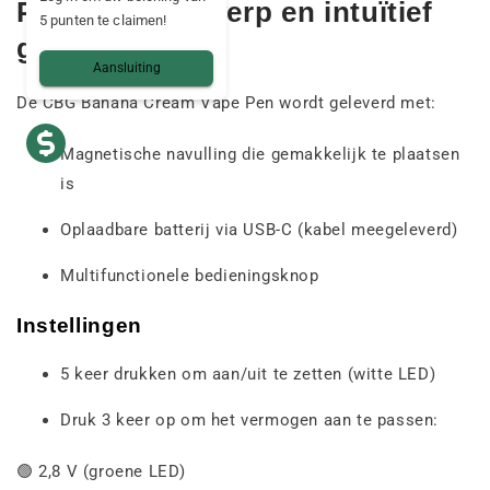
Praktisch ontwerp en intuïtief
5 punten te claimen!
gebruik
Aansluiting
De CBG Banana Cream Vape Pen wordt geleverd met:
Magnetische navulling die gemakkelijk te plaatsen
is
Oplaadbare batterij via USB-C (kabel meegeleverd)
Multifunctionele bedieningsknop
Instellingen
5 keer drukken om aan/uit te zetten (witte LED)
Druk 3 keer op om het vermogen aan te passen:
🟢 2,8 V (groene LED)