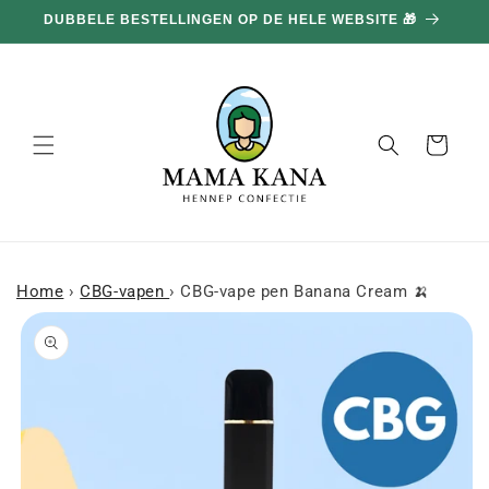
en
DUBBELE BESTELLINGEN OP DE HELE WEBSITE 🎁
doorgaan
naar
inhoud
Mand
Home
›
CBG-vapen
›
CBG-vape pen Banana Cream 🍌
a naar
roductinformatie