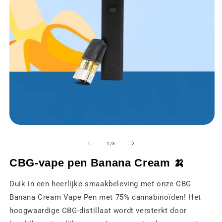
Media
M
1
2
openen
o
van
1
/
3
in
in
een
e
CBG-vape pen Banana Cream 🍌
modaal
m
venster
v
Duik in een heerlijke smaakbeleving met onze CBG
Banana Cream Vape Pen met 75% cannabinoïden! Het
hoogwaardige CBG-distillaat wordt versterkt door