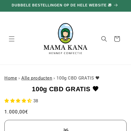
en
DUBBELE BESTELLINGEN OP DE HELE WEBSITE 🎁
doorgaan
naar
inhoud
Mand
Home
›
Alle producten
›
100g CBD GRATIS 🖤
a naar
100g CBD GRATIS 🖤
roductinformatie
38
Gebruikelijke
1.000,00€
prijs