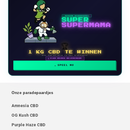
NIEUW VIDEOSPEL
SUPER
SUPERMAMA
🏆
1 KG CBD TE WINNEN
Doe mee en klim in het klassement
🗓 ELKE MAAND BELONINGEN
SPEEL NU
Onze paradepaardjes
Amnesia CBD
OG Kush CBD
Purple Haze CBD