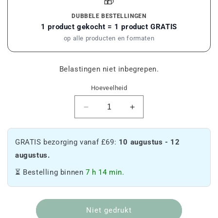
🎁
DUBBELE BESTELLINGEN
1 product gekocht = 1 product GRATIS
op alle producten en formaten
Belastingen niet inbegrepen.
Hoeveelheid
Verlaag
Verhoog
de
de
hoeveelheid
hoeveelheid
van
van
GRATIS bezorging vanaf £69:
10 augustus - 12
100g
100g
augustus.
CBD
CBD
AANBOD
AANBOD
⏳ Bestelling binnen
7 h 14 min.
🖤
🖤
Niet gedrukt