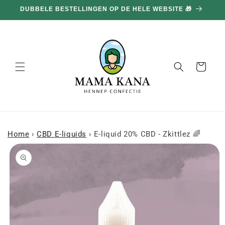
en
DUBBELE BESTELLINGEN OP DE HELE WEBSITE 🎁
doorgaan
naar
inhoud
Mand
Home
›
CBD E-liquids
›
E-liquid 20% CBD - Zkittlez 🌈
a naar
roductinformatie