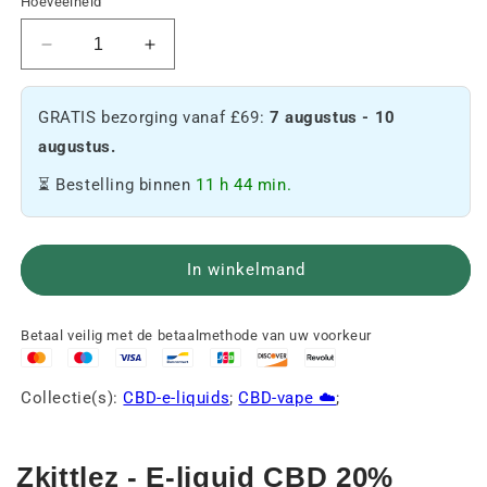
Hoeveelheid
Verminder
Verhoog
de
de
hoeveelheid
hoeveelheid
GRATIS bezorging vanaf £69:
7 augustus - 10
20%
E-
CBD
liquid
augustus.
E-
20%
⏳ Bestelling binnen
11 h 44 min.
liquid
CBD
-
-
Zkittlez
Zkittlez
🌈
🌈
In winkelmand
Betaal veilig met de betaalmethode van uw voorkeur
Collectie(s):
CBD-e-liquids
;
CBD-vape ☁️
;
Zkittlez - E-liquid CBD 20%