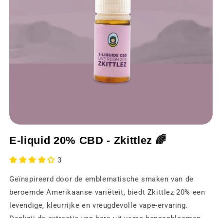
Media
1
E-liquid 20% CBD - Zkittlez 🌈
openen
in
een
3
modaal
venster
Geïnspireerd door de emblematische smaken van de
beroemde Amerikaanse variëteit, biedt Zkittlez 20% een
levendige, kleurrijke en vreugdevolle vape-ervaring.