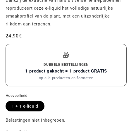
Dankzij de extractie van hars uit verse hennepbloemen
reproduceert deze e-liquid het volledige natuurlijke
smaakprofiel van de plant, met een uitzonderlijke
rijkdom aan terpenen.
Gebruikelijke
24,90€
prijs
🎁
DUBBELE BESTELLINGEN
1 product gekocht = 1 product GRATIS
op alle producten en formaten
Hoeveelheid
1 + 1 e-liquid
Belastingen niet inbegrepen.