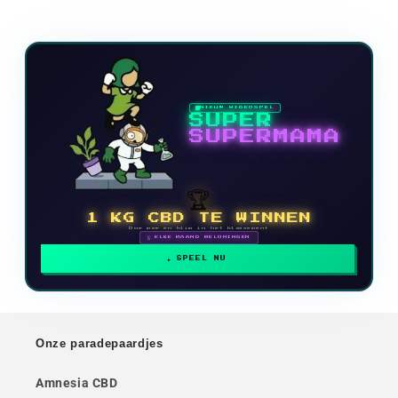
NIEUW VIDEOSPEL
SUPER
SUPERMAMA
🏆
1 KG CBD TE WINNEN
Doe mee en klim in het klassement
🗓 ELKE MAAND BELONINGEN
SPEEL NU
Onze paradepaardjes
Amnesia CBD