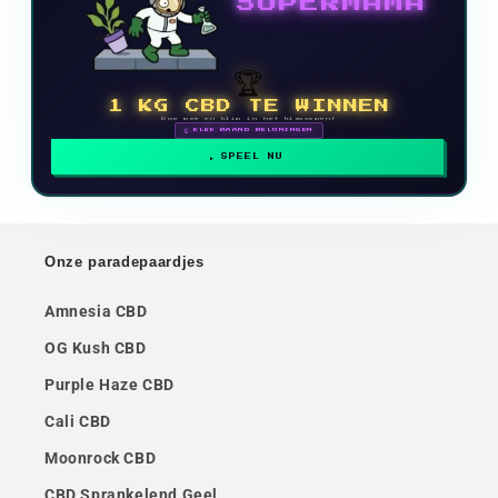
SUPERMAMA
🏆
1 KG CBD TE WINNEN
Doe mee en klim in het klassement
🗓 ELKE MAAND BELONINGEN
SPEEL NU
Onze paradepaardjes
Amnesia CBD
OG Kush CBD
Purple Haze CBD
Cali CBD
Moonrock CBD
CBD Sprankelend Geel