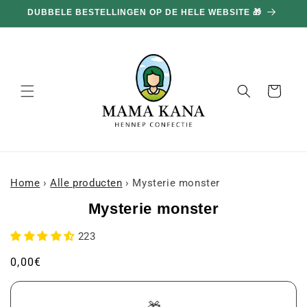
en
DUBBELE BESTELLINGEN OP DE HELE WEBSITE 🎁
doorgaan
naar
inhoud
Mand
Home
›
Alle producten
›
Mysterie monster
a naar
Mysterie monster
roductinformatie
223
Gebruikelijke
0,00€
prijs