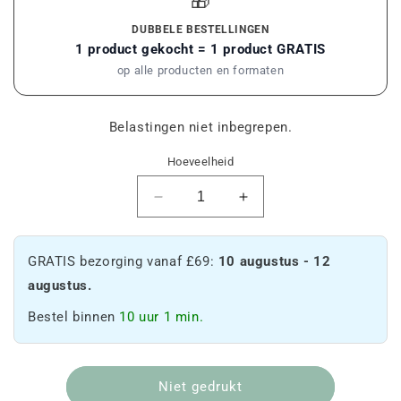
🎁
DUBBELE BESTELLINGEN
1 product gekocht = 1 product GRATIS
op alle producten en formaten
Belastingen niet inbegrepen.
Hoeveelheid
Verminder
Verhoog
de
de
hoeveelheid
hoeveelheid
Mystery
Mystery
GRATIS bezorging vanaf £69:
10 augustus - 12
Sample
Sample
augustus.
Bestel binnen
10 uur 1 min.
Niet gedrukt