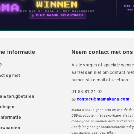
WINNEN
AMA
Sta 
top
Doe mee en klim in het klassement
🗓 ELKE MAAND BELONINGEN
he informatie
Neem contact met ons
?
Als je vragen of speciale wense
aarzel dan niet om contact met
ct op met
nemen via e-mail of telefoon:
01.88.81.21.02
n & terugbetalen
📧
contact@mamakana.com
alingen
Mama Kana is geen arts en kan de de
CBD-producten niet aanprijzen. Het zi
informatie
medicijnen en kunnen deze niet verva
Raadpleeg een gezondheidsdeskundig
orwaarden
cannabidiol gaat gebruiken.