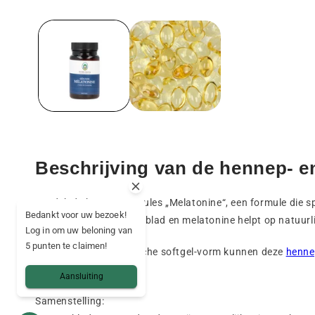
Media
1
openen
in
een
modaal
venster
Beschrijving van de hennep- e
Ontdek de hennepcapsules „Melatonine“, een formule die sp
Bedankt voor uw bezoek!
combinatie van hennepblad en melatonine helpt op natuurlijk
Log in om uw beloning van
5 punten te claimen!
Dankzij hun veganistische softgel-vorm kunnen deze
henne
kunt ervaren.
Aansluiting
Samenstelling: