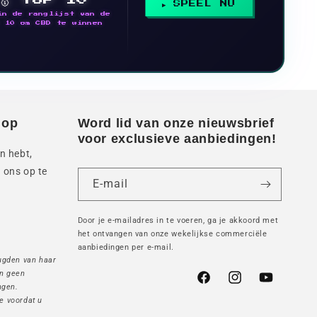
SPEEL NU
in de ranglijst van de
 10 om CBD te winnen
 op
Word lid van onze nieuwsbrief
voor exclusieve aanbiedingen!
n hebt,
 ons op te
E-mail
Door je e-mailadres in te voeren, ga je akkoord met
het ontvangen van onze wekelijkse commerciële
aanbiedingen per e-mail.
ugden van haar
jn geen
Facebook
Instagram
YouTube
ngen.
e voordat u