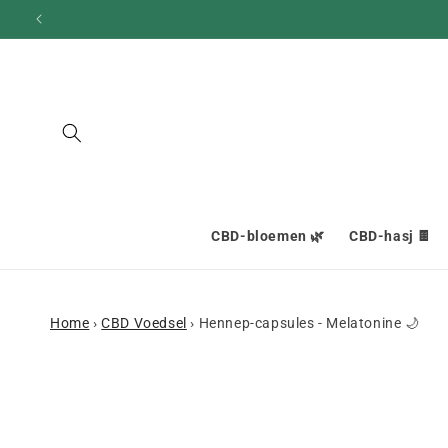
en
doorgaan
naar
inhoud
CBD-bloemen 🌿
CBD-hasj 🍫
Home
›
CBD Voedsel
›
Hennep-capsules - Melatonine 🌙
Ga naar
productinformatie