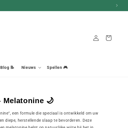
Aansluiting
Mand
Blog 📝
Nieuws
Spellen 🎮
 Melatonine 🌙
ine“, een formule die speciaal is ontwikkeld om uw
n diepe, herstellende slaap te bevorderen. Deze
 melatonine helpt op natuurlijke wijze bij het in