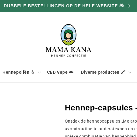
DUBBELE BESTELLINGEN OP DE HELE WEBSITE 🎁
Hennepoliën 💧
CBD Vape ☁️
Diverse producten 🖍️
Hennep-capsules -
Ontdek de hennepcapsules „Melaton
avondroutine te ondersteunen en ee
unieke combinatie van hennepblad en