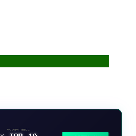
VOORWAARDE
🥇 TOP 10