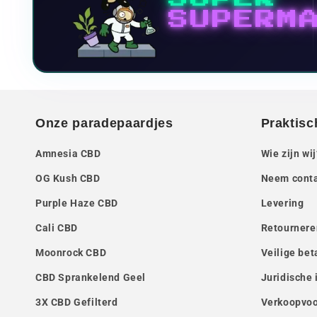
SUPERM
Onze paradepaardjes
Praktisc
Amnesia CBD
Wie zijn wij
OG Kush CBD
Neem conta
Purple Haze CBD
Levering
Cali CBD
Retournere
Moonrock CBD
Veilige bet
CBD Sprankelend Geel
Juridische 
3X CBD Gefilterd
Verkoopvo