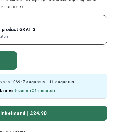
re nachtrust.
1 product GRATIS
maten
 vanaf £69:
7 augustus - 11 augustus
 binnen
9 uur en 51 minuten
winkelmand | £24.90
an uw voorkeur