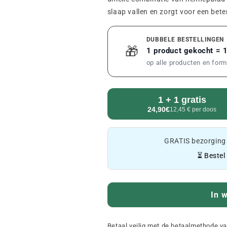
slaap vallen en zorgt voor een bete
DUBBELE BESTELLINGEN
🎁
1 product gekocht = 
op alle producten en for
1 + 1 gratis
24,90€
12,45 € per doos
GRATIS bezorging
⏳ Bestel
In 
Betaal veilig met de betaalmethode v