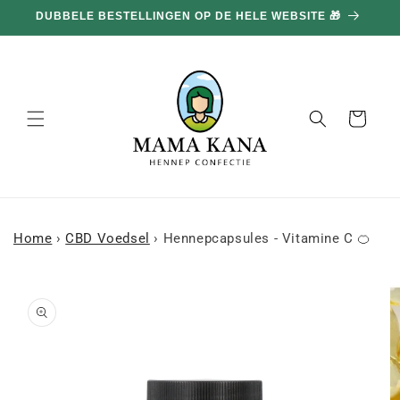
en
DUBBELE BESTELLINGEN OP DE HELE WEBSITE 🎁
doorgaan
naar
inhoud
Mand
Home
›
CBD Voedsel
›
Hennepcapsules - Vitamine C 🍊
a naar
roductinformatie