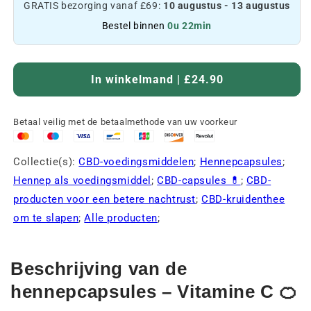
GRATIS bezorging vanaf £69:
10 augustus - 13 augustus
Bestel binnen
0u 22min
In winkelmand | £24.90
Betaal veilig met de betaalmethode van uw voorkeur
Collectie(s):
CBD-voedingsmiddelen
;
Hennepcapsules
;
Hennep als voedingsmiddel
;
CBD-capsules 💊
;
CBD-
producten voor een betere nachtrust
;
CBD-kruidenthee
om te slapen
;
Alle producten
;
Beschrijving van de
hennepcapsules – Vitamine C 🍊