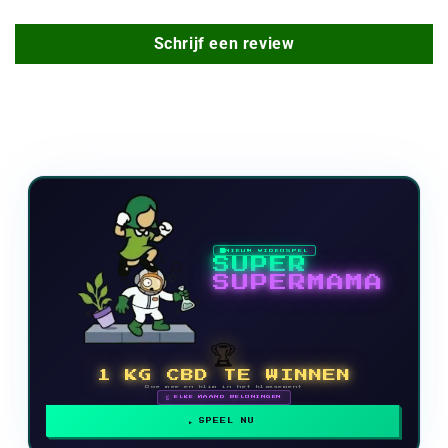
Schrijf een review
NIEUW VIDEOSPEL
SUPER
SUPERMAMA
🏆
1 KG CBD TE WINNEN
Doe mee en klim in het klassement
🗓 ELKE MAAND BELONINGEN
SPEEL NU