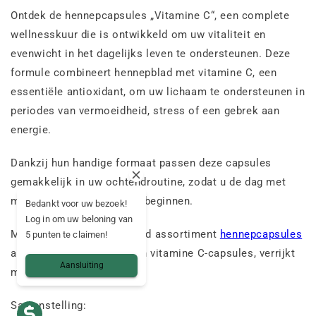
Ontdek de hennepcapsules „Vitamine C“, een complete
wellnesskuur die is ontwikkeld om uw vitaliteit en
evenwicht in het dagelijks leven te ondersteunen. Deze
formule combineert hennepblad met vitamine C, een
essentiële antioxidant, om uw lichaam te ondersteunen in
periodes van vermoeidheid, stress of een gebrek aan
energie.
Dankzij hun handige formaat passen deze capsules
gemakkelijk in uw ochtendroutine, zodat u de dag met
meer energie en rust kunt beginnen.
Bedankt voor uw bezoek!
Log in om uw beloning van
Mama Kana biedt een breed assortiment
hennepcapsules
5 punten te claimen!
aan, zoals deze hennep- en vitamine C-capsules, verrijkt
Aansluiting
met vitamine C.
Samenstelling: