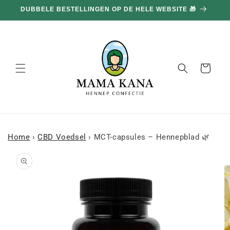
en
DUBBELE BESTELLINGEN OP DE HELE WEBSITE 🎁
doorgaan
naar
inhoud
Mand
Home
›
CBD Voedsel
›
MCT-capsules – Hennepblad 🌿
a naar
roductinformatie