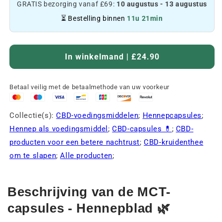
GRATIS bezorging vanaf £69:
10 augustus - 13 augustus
⏳ Bestelling binnen
11u 21min
In winkelmand | £24.90
Betaal veilig met de betaalmethode van uw voorkeur
Collectie(s):
CBD-voedingsmiddelen
;
Hennepcapsules
;
Hennep als voedingsmiddel
;
CBD-capsules 💊
;
CBD-
producten voor een betere nachtrust
;
CBD-kruidenthee
om te slapen
;
Alle producten
;
Beschrijving van de MCT-
capsules - Hennepblad 🌿