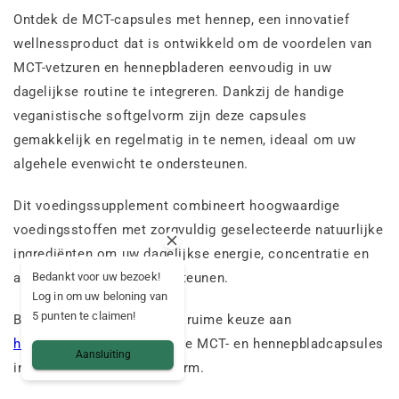
Ontdek de MCT-capsules met hennep, een innovatief
wellnessproduct dat is ontwikkeld om de voordelen van
MCT-vetzuren en hennepbladeren eenvoudig in uw
dagelijkse routine te integreren. Dankzij de handige
veganistische softgelvorm zijn deze capsules
gemakkelijk en regelmatig in te nemen, ideaal om uw
algehele evenwicht te ondersteunen.
Dit voedingssupplement combineert hoogwaardige
voedingsstoffen met zorgvuldig geselecteerde natuurlijke
ingrediënten om uw dagelijkse energie, concentratie en
Bedankt voor uw bezoek!
algehele welzijn te ondersteunen.
Log in om uw beloning van
5 punten te claimen!
Bij Mama Kana vind je een ruime keuze aan
hennepcapsules
, zoals deze MCT- en hennepbladcapsules
Aansluiting
in veganistische softgelvorm.