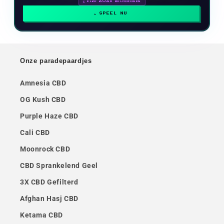
🗓 ELKE MAAND BELONINGEN
SPEEL NU
Onze paradepaardjes
Amnesia CBD
OG Kush CBD
Purple Haze CBD
Cali CBD
Moonrock CBD
CBD Sprankelend Geel
3X CBD Gefilterd
Afghan Hasj CBD
Ketama CBD