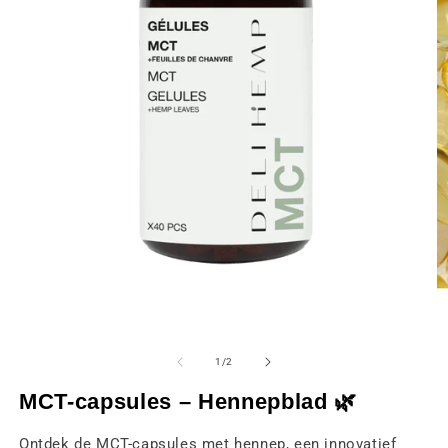
Media
M
1
2
openen
o
van
1
/
2
in
in
een
e
MCT-capsules – Hennepblad 🌿
modaal
m
venster
v
Ontdek de MCT-capsules met hennep, een innovatief