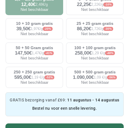
12,40€
22,25€
2,48€/g
2,22€/g
-10%
Niet beschikbaar
Niet beschikbaar
10 + 10 gram gratis
25 + 25 gram gratis
39,50€
86,20€
1,97€/g
1,72€/g
-20%
-30%
Niet beschikbaar
Niet beschikbaar
50 + 50 Gram gratis
100 + 100 gram gratis
147,50€
258,00€
1,47€/g
1,29 €/g
-41%
-48%
Niet beschikbaar
Niet beschikbaar
250 + 250 gram gratis
500 + 500 gram gratis
595,00€
1.090,00€
1,19 €/g
1,09 €/g
-52%
-56%
Niet beschikbaar
Niet beschikbaar
GRATIS bezorging vanaf £69:
11 augustus - 14 augustus
Bestel nu voor een snelle levering.