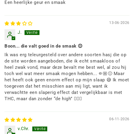
Een heerlijke geur en smaak
13-06-2026
J.
Boon... die valt goed in de smaak 😊
Ik was erg teleurgesteld over andere soorten hasj die op
de site worden aangeboden, die ik echt smaakloos of
heel zwak vond, maar deze bevalt me best wel, al zou hij
toch wel wat meer smaak mogen hebben... 🤏🏼😐 Maar
het heeft ook geen enorm effect op mijn slaap 😅 Ik moet
toegeven dat het misschien aan mij ligt, want ik
verwachtte een slaperig effect dat vergelijkbaar is met
THC, maar dan zonder “de high” 🤷🏻‍♂️
06-11-2026
v.Chr.