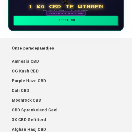
🏆
1 KG CBD TE WINNEN
Doe mee en klim in het klassement
🗓 ELKE MAAND BELONINGEN
SPEEL NU
Onze paradepaardjes
Amnesia CBD
OG Kush CBD
Purple Haze CBD
Cali CBD
Moonrock CBD
CBD Sprankelend Geel
3X CBD Gefilterd
Afghan Hasj CBD