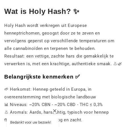
Wat is Holy Hash? ✨
Holy Hash wordt verkregen uit Europese
henneptrichomen, geoogst door ze te zeven en
vervolgens geperst op verschillende temperaturen om
alle cannabinoïden en terpenen te behouden.
Resultaat: een vettige, zachte hars die gemakkelijk te
verwerken is, met een krachtige, authentieke smaak. 👃🌿
Belangrijkste kenmerken ✅
🌱 Herkomst: Hennep geteeld in Europa, in
overeenstemming met biologische landbouw
📊 Niveaus: ~20% CBN - ~20% CBD - THC ≤ 0,3%
👃 Aroma's: Aards, harsachtig, typisch voor hennep
🤲 Textuur: Olieachtig, droog en zacht.
Bedankt voor uw bezoek!