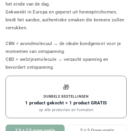
het einde van de dag.
Gekweekt in Europa en geperst uit henneptrichomen,
biedt het aardse, authentieke smaken die kenners zullen
verrukken.
CBN = avondmolecuul → de ideale bondgenoot voor je
momenten van ontspanning.
CBD = welzijnsmolecule → verzacht spanning en
bevordert ontspanning.
🎁
DUBBELE BESTELLINGEN
1 product gekocht = 1 product GRATIS
op alle producten en formaten
2,5 + 2,5 gram gratis
5 + 5 Gram gratis