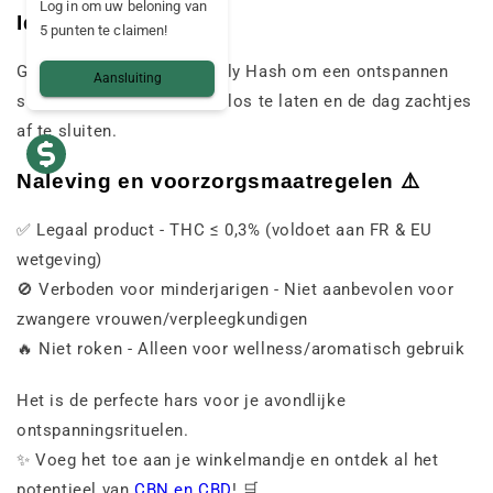
Log in om uw beloning van
Ideaal moment 🛌
5 punten te claimen!
Geniet 's avonds van je Holy Hash om een ontspannen
Aansluiting
sfeer te creëren, spanning los te laten en de dag zachtjes
af te sluiten.
Naleving en voorzorgsmaatregelen ⚠️
✅ Legaal product - THC ≤ 0,3% (voldoet aan FR & EU
wetgeving)
🚫 Verboden voor minderjarigen - Niet aanbevolen voor
zwangere vrouwen/verpleegkundigen
🔥 Niet roken - Alleen voor wellness/aromatisch gebruik
Het is de perfecte hars voor je avondlijke
ontspanningsrituelen.
✨ Voeg het toe aan je winkelmandje en ontdek al het
potentieel van
CBN en CBD
! 🛒