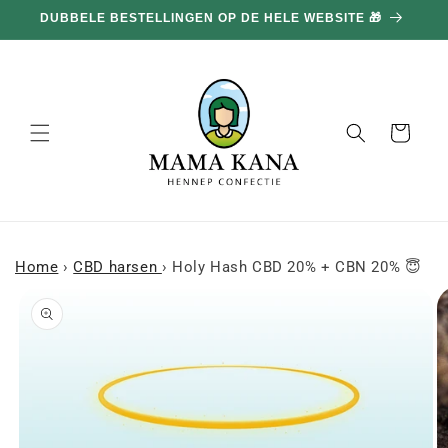
en
DUBBELE BESTELLINGEN OP DE HELE WEBSITE 🎁
doorgaan
naar
inhoud
Mand
Home
›
CBD harsen
›
Holy Hash CBD 20% + CBN 20% 😇
a naar
roductinformatie