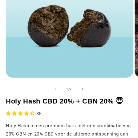
Media
M
1
2
openen
o
van
1
/
2
in
in
een
e
Holy Hash CBD 20% + CBN 20% 😇
modaal
m
venster
v
35
Holy Hash is een premium hars met een combinatie van
20% CBN en 20% CBD voor de ultieme ontspanning aan