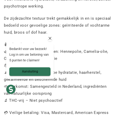
psychotrope werking.
De zijdezachte textuur trekt gemakkelijk in en is speciaal
bedoeld voor gevoelige zones: geïrriteerde of vochtarme
huid, broos of dof haar.
🧴 Inhoud: 30 ml
Bedankt voor uw bezoek!
🌿 Belangrijkste ingrediënten: Hennepolie, Camelia-olie,
Log in om uw beloning van
Cactusvijgolie, Avocado-olie
5 punten te claimen!
💪 CBD: 2700 mg
Aansluiting
🧘 Mogelijke effecten: Diepe hydratatie, haarherstel,
gekalmeerde en beschermde huid
🌱 Herkomst: Samengesteld in Nederland, ingrediënten
van natuurlijke oorsprong
🔬 THC-vrij – Niet psychoactief
💳 Veilige betaling: Visa, Mastercard, American Express