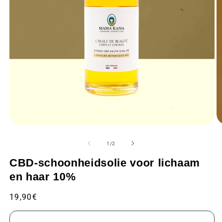
Media
M
1
2
openen
o
van
1
/
2
in
in
een
e
CBD-schoonheidsolie voor lichaam
modaal
m
venster
v
en haar 10%
Gebruikelijke
19,90€
prijs