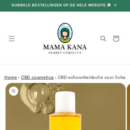
en
DUBBELE BESTELLINGEN OP DE HELE WEBSITE 🎁
doorgaan
naar
inhoud
Mand
Home
›
CBD cosmetica
›
CBD-schoonheidsolie voor lichaa
a naar
roductinformatie