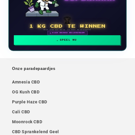
🏆
1 KG CBD TE WINNEN
Doe mee en klim in het klassement
🗓 ELKE MAAND BELONINGEN
SPEEL NU
Onze paradepaardjes
Amnesia CBD
OG Kush CBD
Purple Haze CBD
Cali CBD
Moonrock CBD
CBD Sprankelend Geel