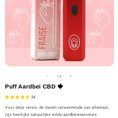
Media
M
1
2
openen
o
van
1
/
4
in
in
een
e
Puff Aardbei CBD 🍓
modaal
m
venster
v
34
Voor deze versie, de meest verwennende van allemaal,
zijn heerlijke natuurlijke wilde aardbeienaroma's