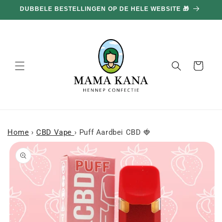
en
DUBBELE BESTELLINGEN OP DE HELE WEBSITE 🎁
doorgaan
naar
inhoud
Mand
Home
›
CBD Vape
›
Puff Aardbei CBD 🍓
a naar
roductinformatie