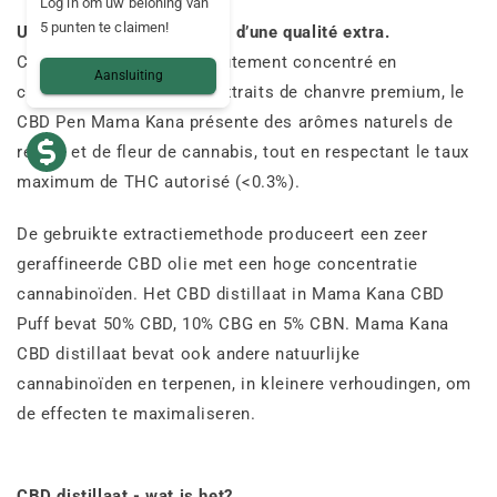
Log in om uw beloning van
5 punten te claimen!
Un extrait de chanvre CBD d’une qualité extra.
Composé d’un distillat hautement concentré en
Aansluiting
cannabinoïdes, à base d’extraits de chanvre premium, le
CBD Pen Mama Kana présente des arômes naturels de
résine et de fleur de cannabis, tout en respectant le taux
maximum de THC autorisé (<0.3%).
De gebruikte extractiemethode produceert een zeer
geraffineerde CBD olie met een hoge concentratie
cannabinoïden. Het CBD distillaat in Mama Kana CBD
Puff bevat 50% CBD, 10% CBG en 5% CBN. Mama Kana
CBD distillaat bevat ook andere natuurlijke
cannabinoïden en terpenen, in kleinere verhoudingen, om
de effecten te maximaliseren.
CBD distillaat - wat is het?