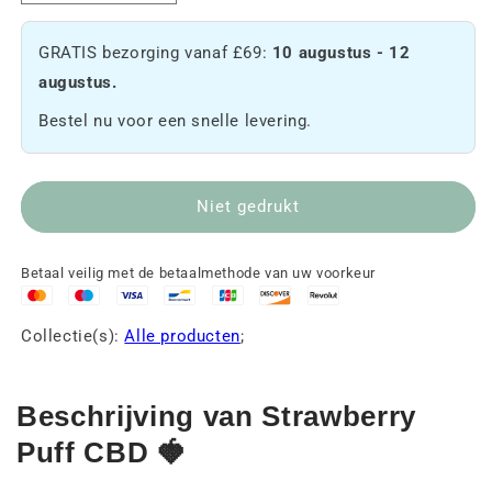
de
de
hoeveelheid
hoeveelheid
GRATIS bezorging vanaf £69:
10 augustus - 12
Strawberry
Strawberry
Puff
Puff
augustus.
CBD
CBD
Bestel nu voor een snelle levering.
🍓
🍓
Niet gedrukt
Betaal veilig met de betaalmethode van uw voorkeur
Collectie(s):
Alle producten
;
Beschrijving van Strawberry
Puff CBD 🍓