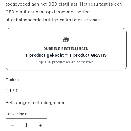
toegevoegd aan het CBD distillaat. Het resultaat is een
CBD distillaat van topklasse met perfect
uitgebalanceerde fruitige en kruidige aroma's.
🎁
DUBBELE BESTELLINGEN
1 product gekocht = 1 product GRATIS
op alle producten en formaten
Eenheid
Gebruikelijke
19,90€
prijs
Belastingen niet inbegrepen.
Hoeveelheid
Verminder
Verhoog