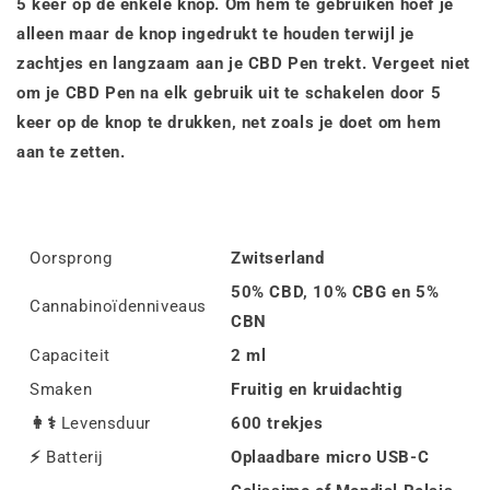
5 keer op de enkele knop. Om hem te gebruiken hoef je
alleen maar de knop ingedrukt te houden terwijl je
zachtjes en langzaam aan je CBD Pen trekt. Vergeet niet
om je CBD Pen na elk gebruik uit te schakelen door 5
keer op de knop te drukken, net zoals je doet om hem
aan te zetten.
Oorsprong
Zwitserland
50% CBD, 10% CBG en 5%
Cannabinoïdenniveaus
CBN
Capaciteit
2 ml
Smaken
Fruitig en kruidachtig
👩⚕️
Levensduur
600 trekjes
⚡
Batterij
Oplaadbare micro USB-C