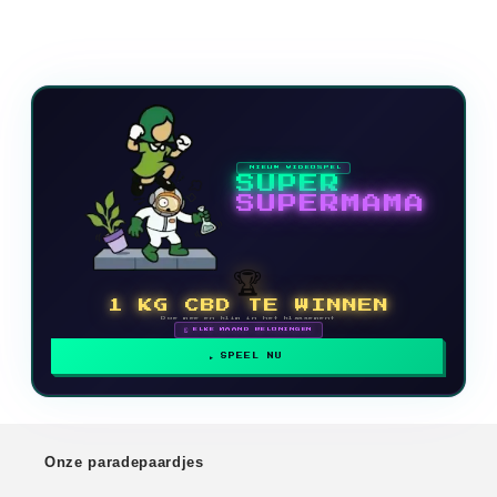
NIEUW VIDEOSPEL
SUPER
SUPERMAMA
🏆
1 KG CBD TE WINNEN
Doe mee en klim in het klassement
🗓 ELKE MAAND BELONINGEN
SPEEL NU
Onze paradepaardjes