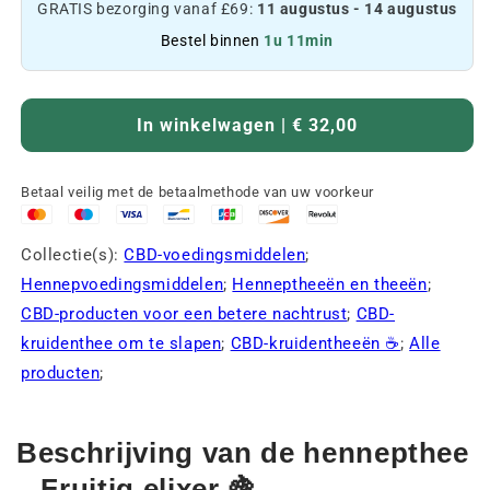
GRATIS bezorging vanaf £69:
11 augustus - 14 augustus
Bestel binnen
1u 11min
In winkelwagen | € 32,00
Betaal veilig met de betaalmethode van uw voorkeur
Collectie(s):
CBD-voedingsmiddelen
;
Hennepvoedingsmiddelen
;
Henneptheeën en theeën
;
CBD-producten voor een betere nachtrust
;
CBD-
kruidenthee om te slapen
;
CBD-kruidentheeën ☕
;
Alle
producten
;
Beschrijving van de hennepthee
– Fruitig elixer 🍇