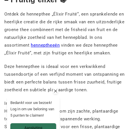
Ontdek de hennepthee „Élixir Fruité“, een sprankelende en
heerlijke creatie die de rijke smaak van een uitzonderlijke
groene thee combineert met de frisheid van fruit en de
natuurlijke zoetheid van het hennepblad. In ons
assortiment
henneptheeën
vinden we deze hennepthee
„Élixir Fruité“, met zijn fruitige en heerlijke smaken.
Deze hennepthee is ideaal voor een verkwikkend
tussendoortje of een verfijnd moment van ontspanning en
biedt een perfecte balans tussen frisse zuurheid, fruitige
zoetheid en subtiele plantaardige tonen.
Bedankt voor uw bezoek!
Ingrediënten:
Log in om uw beloning van
Hennepblad: Gewaardeerd om zijn zachte, plantaardige
5 punten te claimen!
tonen en zijn natuurlijk ontspannende werking.
Sencha-groene thee: Zorgt voor een frisse, plantaardige
Aansluiting