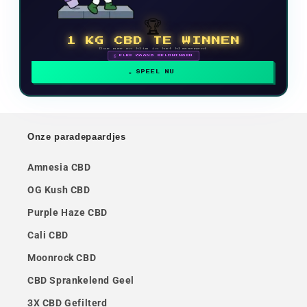
🏆
1 KG CBD TE WINNEN
Doe mee en klim in het klassement
🗓 ELKE MAAND BELONINGEN
SPEEL NU
Onze paradepaardjes
Amnesia CBD
OG Kush CBD
Purple Haze CBD
Cali CBD
Moonrock CBD
CBD Sprankelend Geel
3X CBD Gefilterd