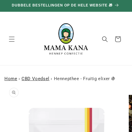
en
DUBBELE BESTELLINGEN OP DE HELE WEBSITE 🎁
doorgaan
naar
inhoud
Mand
Home
›
CBD Voedsel
›
Hennepthee - Fruitig elixer 🍇
a naar
roductinformatie