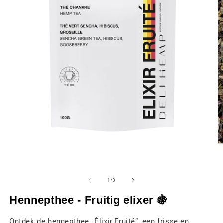
Media
M
1
2
openen
o
van
1
/
3
in
in
een
e
Hennepthee - Fruitig elixer 🍇
modaal
m
venster
v
Ontdek de hennepthee „Élixir Fruité“, een frisse en